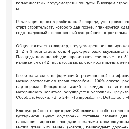
возможностями предусмотрены пандусы. В каждом строени
м.
Реализация проекта разбита на 2 очереди, уже произошло
старт строительству которого дан позже, планируется сдат
ведет надежный отечественный застройщик - строительн
Общее количество квартир, предусмотренное планировками
1, 2 и 3 комнатами, есть 4 двухуровневых двухкомнатн
Площадь помещений для проживания составляет от 31 
начинается от 42 тыс. руб. за кв. м, стоимость предлагаем
В соответствии с информацией, размещенной на офици
можно расплатиться тремя способами: 100% оплата, расс
партнерами. Конкретных акций и скидок на интерне
материнского капитала регулируется условиями кредит
Сбербанк России, «ВТБ-24», «Газпромбанк», DeltaCredit, 
Благоустройство территории ЖК включает себя озеленен
кустарников. Будут обустроены гостевые стоянки дл
населения, игровые площадки с малыми архитектурным
чистки домашних вещей (ковров), пешеходных дороже