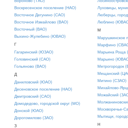
Вороново (ТАО)
Лосиноостровск
Воскресенское поселение (НАО)
Луховицы, муни
Восточное Дегунино (САО)
Люберцы, город
Восточное Измайлово (ВАО)
Люблино (ЮВА
Восточный (ВАО)
М
Выхино-Жулебино (ЮВАО)
Марушкинское 
Г
Марфино (СВА
Гагаринский (ЮЗАО)
Марьина Роща 
Головинский (САО)
Марьино (ЮВА
Гольяново (ВАО)
Метрогородок (
Мещанский (ЦА
Д
Митино (СЗАО)
Даниловский (ЮАО)
Михайлово-Ярце
Десеновское поселение (НАО)
Можайский (ЗА
Дмитровский (САО)
Молжаниновски
Домодедово, городской округ (МО)
Москворечье-С
Донской (ЮАО)
Мытищи, городс
Дорогомилово (ЗАО)
Н
З