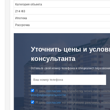
Категория объекта
214 ФЗ
Ипотека
Рассрочка
Уточнить цены и услов
консультанта
Оставьте свой номер телефона и специалист перезвони
Я даю
согласие
на обработку моих персональ
конфиденциальности
Я даю
согласие
на получение рекламы, ново