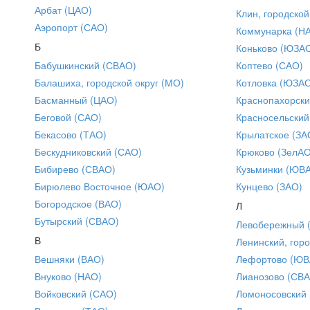
Арбат (ЦАО)
Клин, городской
Аэропорт (САО)
Коммунарка (Н
Б
Коньково (ЮЗА
Бабушкинский (СВАО)
Коптево (САО)
Балашиха, городской округ (МО)
Котловка (ЮЗА
Басманный (ЦАО)
Краснопахорски
Беговой (САО)
Красносельский
Бекасово (ТАО)
Крылатское (ЗА
Бескудниковский (САО)
Крюково (ЗелАО
Бибирево (СВАО)
Кузьминки (ЮВ
Бирюлево Восточное (ЮАО)
Кунцево (ЗАО)
Богородское (ВАО)
Л
Бутырский (СВАО)
Левобережный 
В
Ленинский, горо
Вешняки (ВАО)
Лефортово (ЮВ
Внуково (НАО)
Лианозово (СВ
Войковский (САО)
Ломоносовский