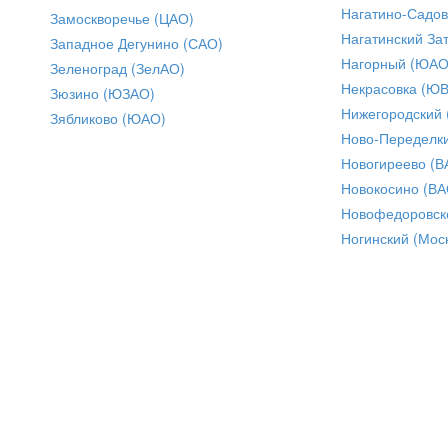
Нагатино-Садо
Замоскворечье (ЦАО)
Нагатинский За
Западное Дегунино (САО)
Нагорный (ЮАО
Зеленоград (ЗелАО)
Некрасовка (Ю
Зюзино (ЮЗАО)
Нижегородский
Зябликово (ЮАО)
Ново-Переделки
Новогиреево (В
Новокосино (ВА
Новофедоровск
Ногинский (Моск