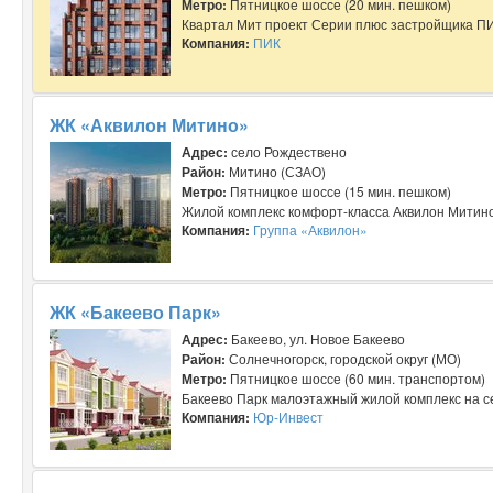
Метро:
Пятницкое шоссе (20 мин. пешком)
Квартал Мит проект Серии плюс застройщика ПИК
Компания:
ПИК
ЖК «Аквилон Митино»
Адрес:
село Рождествено
Район:
Митино (СЗАО)
Метро:
Пятницкое шоссе (15 мин. пешком)
Жилой комплекс комфорт-класса Аквилон Митино 
Компания:
Группа «Аквилон»
ЖК «Бакеево Парк»
Адрес:
Бакеево, ул. Новое Бакеево
Район:
Солнечногорск, городской округ (МО)
Метро:
Пятницкое шоссе (60 мин. транспортом)
Бакеево Парк малоэтажный жилой комплекс на се
Компания:
Юр-Инвест