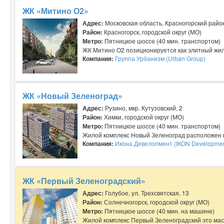
ЖК «Митино О2»
Адрес:
Московская область, Красногорский район
Район:
Красногорск, городской округ (МО)
Метро:
Пятницкое шоссе (40 мин. транспортом)
ЖК Митино О2 позиционируется как элитный жило
Компания:
Группа Урбанизм (Urban Group)
ЖК «Новый Зеленоград»
Адрес:
Рузино, мкр. Кутузовский, 2
Район:
Химки, городской округ (МО)
Метро:
Пятницкое шоссе (40 мин. транспортом)
Жилой комплекс Новый Зеленоград расположен в
Компания:
Икона Девелопмент (IKON Developmen
ЖК «Первый Зеленоградский»
Адрес:
Голубое, ул. Трехсвятская, 13
Район:
Солнечногорск, городской округ (МО)
Метро:
Пятницкое шоссе (40 мин. на машине)
Жилой комплекс Первый Зеленоградский это мас