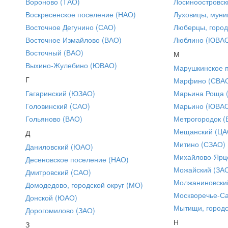
Вороново (ТАО)
Лосиноостровск
Воскресенское поселение (НАО)
Луховицы, муни
Восточное Дегунино (САО)
Люберцы, город
Восточное Измайлово (ВАО)
Люблино (ЮВА
Восточный (ВАО)
М
Выхино-Жулебино (ЮВАО)
Марушкинское 
Г
Марфино (СВА
Гагаринский (ЮЗАО)
Марьина Роща 
Головинский (САО)
Марьино (ЮВА
Гольяново (ВАО)
Метрогородок (
Мещанский (ЦА
Д
Митино (СЗАО)
Даниловский (ЮАО)
Михайлово-Ярце
Десеновское поселение (НАО)
Можайский (ЗА
Дмитровский (САО)
Молжаниновски
Домодедово, городской округ (МО)
Москворечье-С
Донской (ЮАО)
Мытищи, городс
Дорогомилово (ЗАО)
Н
З