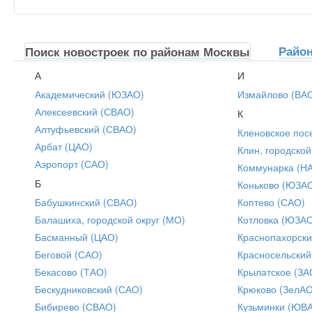
Райо
Поиск новостроек по районам Москвы
А
И
Академический (ЮЗАО)
Измайлово (ВА
Алексеевский (СВАО)
К
Алтуфьевский (СВАО)
Кленовское пос
Арбат (ЦАО)
Клин, городской
Аэропорт (САО)
Коммунарка (Н
Б
Коньково (ЮЗА
Бабушкинский (СВАО)
Коптево (САО)
Балашиха, городской округ (МО)
Котловка (ЮЗА
Басманный (ЦАО)
Краснопахорски
Беговой (САО)
Красносельский
Бекасово (ТАО)
Крылатское (ЗА
Бескудниковский (САО)
Крюково (ЗелАО
Бибирево (СВАО)
Кузьминки (ЮВ