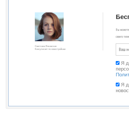
Бес
Вы можете 
своего тел
Светлана Янковская
Консультант по новостройкам
Я 
персо
Поли
Я 
новос