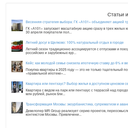
Статьи 
Весенняя стратегия выбора: ГК «А101» объединяет акцией т
ГК «А101» запускает масштабную акцию сразу в трех жилых 
30 апреля покупатели пол...
Летний досуг в Щелково: 100% натуральный отдых в городе
Летний сезон традиционно ассоциируется с отпусками и поез
российских и зарубежных кур...
Кейс: как молодой семье снизила ипотечную ставку до 6% и ве
Покупка квартиры в 2025 году — это не только тщательный по
«правильной ипотеке»...
Квартира или пентхаус? Выбор жилья в доступном ценовом с
Квартира с видом на парк или пентхаус с террасой над город
млн рублей, рынок бли...
Трансформация Москвы: экоурбанистика, супрематизм и аванг
Девелопер MR Group реализует серию проектов, переосмысл
контекстом Москвы. Привлечени...