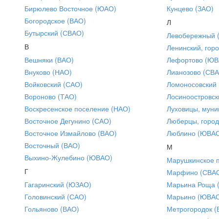
Бирюлево Восточное (ЮАО)
Кунцево (ЗАО)
Богородское (ВАО)
Л
Бутырский (СВАО)
Левобережный 
В
Ленинский, горо
Вешняки (ВАО)
Лефортово (ЮВ
Внуково (НАО)
Лианозово (СВ
Войковский (САО)
Ломоносовский
Вороново (ТАО)
Лосиноостровск
Воскресенское поселение (НАО)
Луховицы, муни
Восточное Дегунино (САО)
Люберцы, город
Восточное Измайлово (ВАО)
Люблино (ЮВА
Восточный (ВАО)
М
Выхино-Жулебино (ЮВАО)
Марушкинское 
Г
Марфино (СВА
Гагаринский (ЮЗАО)
Марьина Роща 
Головинский (САО)
Марьино (ЮВА
Гольяново (ВАО)
Метрогородок (