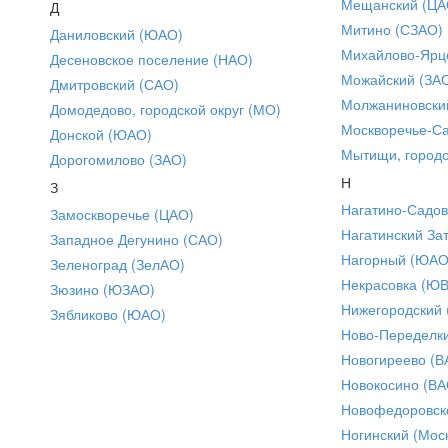
Мещанский (ЦА
Д
Митино (СЗАО)
Даниловский (ЮАО)
Михайлово-Ярце
Десеновское поселение (НАО)
Можайский (ЗА
Дмитровский (САО)
Молжаниновски
Домодедово, городской округ (МО)
Москворечье-С
Донской (ЮАО)
Мытищи, городс
Дорогомилово (ЗАО)
Н
З
Нагатино-Садо
Замоскворечье (ЦАО)
Нагатинский За
Западное Дегунино (САО)
Нагорный (ЮАО
Зеленоград (ЗелАО)
Некрасовка (Ю
Зюзино (ЮЗАО)
Нижегородский
Зябликово (ЮАО)
Ново-Переделки
Новогиреево (В
Новокосино (ВА
Новофедоровск
Ногинский (Моск