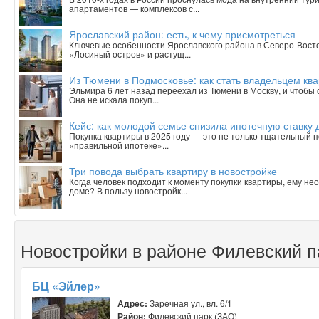
апартаментов — комплексов с...
Ярославский район: есть, к чему присмотреться
Ключевые особенности Ярославского района в Северо-Вост
«Лосиный остров» и растущ...
Из Тюмени в Подмосковье: как стать владельцем ква
Эльмира 6 лет назад переехал из Тюмени в Москву, и чтобы
Она не искала покуп...
Кейс: как молодой семье снизила ипотечную ставку 
Покупка квартиры в 2025 году — это не только тщательный п
«правильной ипотеке»...
Три повода выбрать квартиру в новостройке
Когда человек подходит к моменту покупки квартиры, ему н
доме? В пользу новостройк...
Новостройки в районе Филевский п
БЦ «Эйлер»
Адрес:
Заречная ул., вл. 6/1
Район:
Филевский парк (ЗАО)