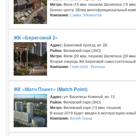
Метро:
Фили (15 мин. пешком) Шелепиха (15 мин
Бизнес-центр Эйлер многофункциональный компл
Компания:
Сумма Элементов
ЖК «Береговой 2»
Адрес:
Береговой проезд, вл. 2Б
Район:
Филевский парк (ЗАО)
Метро:
Фили (20 мин. пешком) Шелепиха (20 мин
Вторая очередь ЖК Береговой самостоятельный п
Компания:
Главстрой - Регионы
ЖК «Матч Поинт» (Match Point)
Адрес:
ул. Василисы Кожиной, вл. 13
Район:
Филевский парк (ЗАО)
Метро:
Филевский парк (13 мин. пешком)
В конце 2019 будет введен в эксплуатацию новый
Компания:
Волей Гранд