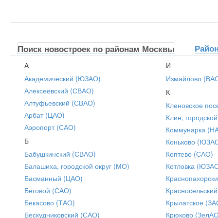
Райо
Поиск новостроек по районам Москвы
А
И
Академический (ЮЗАО)
Измайлово (ВА
Алексеевский (СВАО)
К
Алтуфьевский (СВАО)
Кленовское пос
Арбат (ЦАО)
Клин, городской
Аэропорт (САО)
Коммунарка (Н
Б
Коньково (ЮЗА
Бабушкинский (СВАО)
Коптево (САО)
Балашиха, городской округ (МО)
Котловка (ЮЗА
Басманный (ЦАО)
Краснопахорски
Беговой (САО)
Красносельский
Бекасово (ТАО)
Крылатское (ЗА
Бескудниковский (САО)
Крюково (ЗелАО