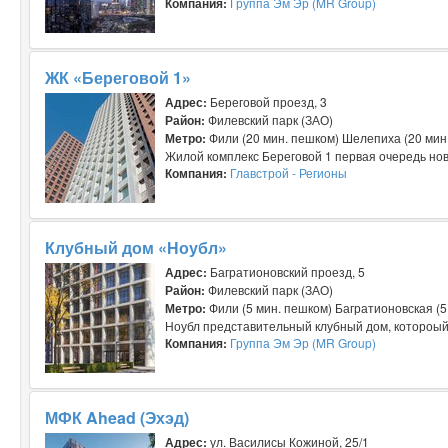
Компания:
Группа Эм Эр (MR Group)
ЖК «Береговой 1»
Адрес:
Береговой проезд, 3
Район:
Филевский парк (ЗАО)
Метро:
Фили (20 мин. пешком) Шелепиха (20 мин
Жилой комплекс Береговой 1 первая очередь ново
Компания:
Главстрой - Регионы
Клубный дом «Ноубл»
Адрес:
Багратионовский проезд, 5
Район:
Филевский парк (ЗАО)
Метро:
Фили (5 мин. пешком) Багратионовская (5
Ноубл представительный клубный дом, котороый б
Компания:
Группа Эм Эр (MR Group)
МФК Ahead (Эхэд)
Адрес:
ул. Василисы Кожиной, 25/1