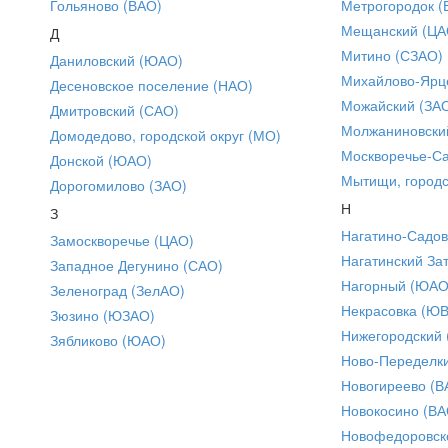
Гольяново (ВАО)
Метрогородок (
Мещанский (ЦА
Д
Митино (СЗАО)
Даниловский (ЮАО)
Михайлово-Ярце
Десеновское поселение (НАО)
Можайский (ЗА
Дмитровский (САО)
Молжаниновски
Домодедово, городской округ (МО)
Москворечье-С
Донской (ЮАО)
Мытищи, городс
Дорогомилово (ЗАО)
Н
З
Нагатино-Садо
Замоскворечье (ЦАО)
Нагатинский За
Западное Дегунино (САО)
Нагорный (ЮАО
Зеленоград (ЗелАО)
Некрасовка (Ю
Зюзино (ЮЗАО)
Нижегородский
Зябликово (ЮАО)
Ново-Переделки
Новогиреево (В
Новокосино (ВА
Новофедоровск