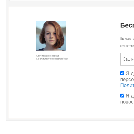
Бес
Вы можете 
своего тел
Светлана Янковская
Консультант по новостройкам
Я 
персо
Поли
Я 
новос