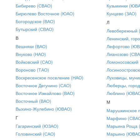
Бибирево (СВАО)
Кузьминки (ЮВ
Бирюлево Восточное (ЮАО)
Кунцево (ЗАО)
Богородское (ВАО)
Л
Бутырский (СВАО)
Левобережный 
В
Ленинский, горо
Вешняки (ВАО)
Лефортово (ЮВ
Внуково (НАО)
Лианозово (СВ
Войковский (САО)
Ломоносовский
Вороново (ТАО)
Лосиноостровск
Воскресенское поселение (НАО)
Луховицы, муни
Восточное Дегунино (САО)
Люберцы, город
Восточное Измайлово (ВАО)
Люблино (ЮВА
Восточный (ВАО)
М
Выхино-Жулебино (ЮВАО)
Марушкинское 
Г
Марфино (СВА
Гагаринский (ЮЗАО)
Марьина Роща 
Головинский (САО)
Марьино (ЮВА