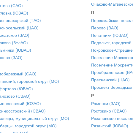
Очаково-Матвеевско
птево (САО)
П
тловка (ЮЗАО)
аснопахорский (ТАО)
Первомайское посел
асносельский (ЦАО)
Перово (ВАО)
ылатское (ЗАО)
Печатники (ЮВАО)
юково (ЗелАО)
Подольск, городской 
зьминки (ЮВАО)
Покровское-Стрешне
нцево (ЗАО)
Поселение Московск
Поселение Мосрентг
Преображенское (ВА
вобережный (САО)
Пресненский (ЦАО)
нинский, городской округ (МО)
Проспект Вернадског
фортово (ЮВАО)
Р
анозово (СВАО)
моносовский (ЮЗАО)
Раменки (ЗАО)
синоостровский (СВАО)
Ростокино (СВАО)
ховицы, муниципальный округ (МО)
Рязановское поселе
берцы, городской округ (МО)
Рязанский (ЮВАО)
блино (ЮВАО)