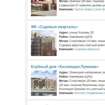
Метро:
Лужники (20 мин. пешком)
Саввинская 27 комплекс делюкс-р
Компания:
Группа Левел (Level G
ЖК «Садовые кварталы»
Адрес:
улица Усачева, 22
Район:
Хамовники (ЦАО)
Метро:
Спортивная (10 мин. пешк
Садовые кварталы элитный компл
Компания:
Садовые кварталы
Клубный дом «Коллекция Лужники»
Адрес:
Лужнецкая набережная, вл
Район:
Хамовники (ЦАО)
Метро:
Спортивная (20 мин. пешк
(20 мин. пешком) Воробьевы горы 
Коллекция Лужники это элитный кл
Компания:
Абсолют-Недвижимос