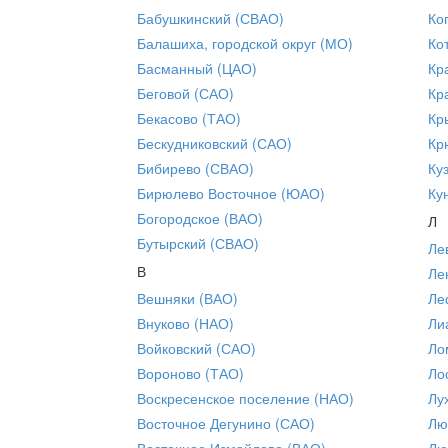
Бабушкинский (СВАО)
Ко
Балашиха, городской округ (МО)
Ко
Басманный (ЦАО)
Кр
Беговой (САО)
Кр
Бекасово (ТАО)
Кр
Бескудниковский (САО)
Кр
Бибирево (СВАО)
Ку
Бирюлево Восточное (ЮАО)
Ку
Богородское (ВАО)
Л
Бутырский (СВАО)
Ле
В
Ле
Вешняки (ВАО)
Ле
Внуково (НАО)
Ли
Войковский (САО)
Ло
Вороново (ТАО)
Ло
Воскресенское поселение (НАО)
Лу
Восточное Дегунино (САО)
Лю
Восточное Измайлово (ВАО)
Лю