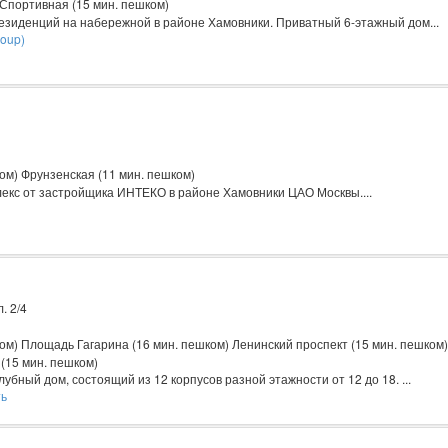
 Спортивная (15 мин. пешком)
езиденций на набережной в районе Хамовники. Приватный 6-этажный дом...
roup)
ом) Фрунзенская (11 мин. пешком)
екс от застройщика ИНТЕКО в районе Хамовники ЦАО Москвы....
. 2/4
ом) Площадь Гагарина (16 мин. пешком) Ленинский проспект (15 мин. пешком
(15 мин. пешком)
убный дом, состоящий из 12 корпусов разной этажности от 12 до 18. ...
ть