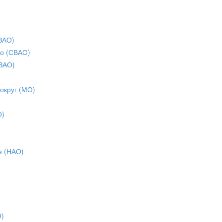
ЗАО)
о (СВАО)
ЗАО)
 округ (МО)
О)
е (НАО)
О)