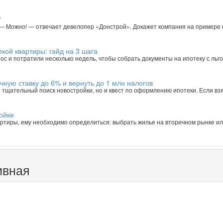
?
. — Можно! — отвечает девелопер «Донстрой». Докажет компания на примере 
кой квартиры: гайд на 3 шага
ос и потратили несколько недель, чтобы собрать документы на ипотеку с ль
чную ставку до 6% и вернуть до 1 млн налогов
о тщательный поиск новостройки, но и квест по оформлению ипотеки. Если взя
ойке
вартиры, ему необходимо определиться: выбрать жилье на вторичном рынке ил
ивная