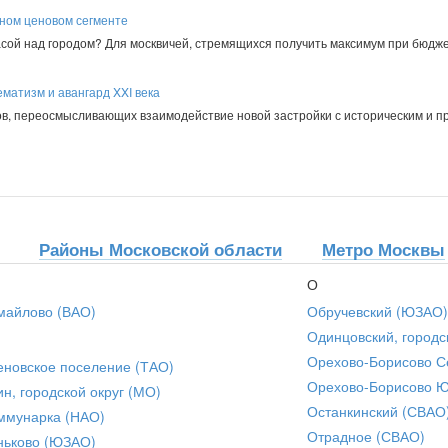
пном ценовом сегменте
асой над городом? Для москвичей, стремящихся получить максимум при бюдже
матизм и авангард XXI века
в, переосмысливающих взаимодействие новой застройки с историческим и 
Районы Московской области
Метро Москвы
О
майлово (ВАО)
Обручевский (ЮЗАО)
Одинцовский, городс
Орехово-Борисово С
еновское поселение (ТАО)
Орехово-Борисово 
ин, городской округ (МО)
Останкинский (СВАО
ммунарка (НАО)
Отрадное (СВАО)
ньково (ЮЗАО)