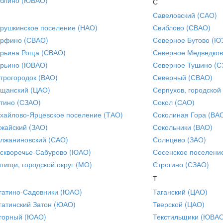
С
Савеловский (САО)
рушкинское поселение (НАО)
Свиблово (СВАО)
рфино (СВАО)
Северное Бутово (Ю
рьина Роща (СВАО)
Северное Медведков
рьино (ЮВАО)
Северное Тушино (С
трогородок (ВАО)
Северный (СВАО)
щанский (ЦАО)
Серпухов, городской
тино (СЗАО)
Сокол (САО)
хайлово-Ярцевское поселение (ТАО)
Соколиная Гора (ВА
жайский (ЗАО)
Сокольники (ВАО)
лжаниновский (САО)
Солнцево (ЗАО)
скворечье-Сабурово (ЮАО)
Сосенское поселени
тищи, городской округ (МО)
Строгино (СЗАО)
Т
гатино-Садовники (ЮАО)
Таганский (ЦАО)
гатинский Затон (ЮАО)
Тверской (ЦАО)
горный (ЮАО)
Текстильщики (ЮВА