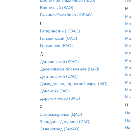
Восточный (ВАО)
М
Выхино-Жулебино (ЮВАО)
Ма
Г
Ма
Гагаринский (ЮЗАО)
Ма
Головинский (САО)
Ма
Гольяново (ВАО)
Ме
Ме
Д
Ми
Даниловский (ЮАО)
Ми
Десеновское поселение (НАО)
Мо
Дмитровский (САО)
Мо
Домодедово, городской округ (МО)
Мо
Донской (ЮАО)
Мы
Дорогомилово (ЗАО)
Н
З
На
Замоскворечье (ЦАО)
На
Западное Дегунино (САО)
На
Зеленоград (ЗелАО)