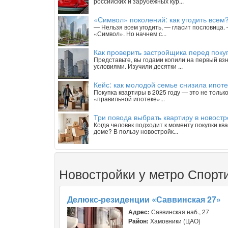
российских и зарубежных кур...
«Символ» поколений: как угодить всем
— Нельзя всем угодить, — гласит пословица
«Символ». Но начнем с...
Как проверить застройщика перед покуп
Представьте, вы годами копили на первый взн
условиями. Изучили десятки ...
Кейс: как молодой семье снизила ипоте
Покупка квартиры в 2025 году — это не тольк
«правильной ипотеке»...
Три повода выбрать квартиру в новостр
Когда человек подходит к моменту покупки к
доме? В пользу новостройк...
Новостройки у метро Спорт
Делюкс-резиденции «Саввинская 27»
Адрес:
Саввинская наб., 27
Район:
Хамовники (ЦАО)