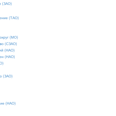
е (ЗАО)
ение (ТАО)
округ (МО)
во (СЗАО)
ий (НАО)
ен (НАО)
О)
о (ЗАО)
ние (НАО)