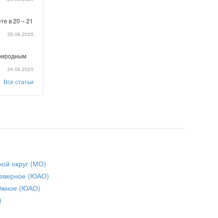
те в 20 – 21
26.06.2025
природным
24.06.2025
Все статьи
кой округ (МО)
еверное (ЮАО)
Южное (ЮАО)
)