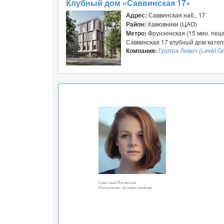
Клубный дом «Саввинская 17»
Адрес:
Саввинская наб., 17
Район:
Хамовники (ЦАО)
Метро:
Фрунзенская (15 мин. пеш
Саввинская 17 клубный дом катего
Компания:
Группа Левел (Level G
Светлана Янковская
Консультант по новостройкам