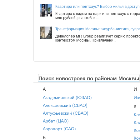
Квартира или пентхаус? Выбор жилья в досту
Квартира с видом на парк или пентхаус с терр
млн рублей, рынок бли...
Трансформация Москвы: экоурбанистика, супре
Девелопер MR Group реализует серию проекто
контекстом Москвы. Привлечени...
Поиск новостроек по районам Москвы
А
И
Академический (ЮЗАО)
Из
Алексеевский (СВАО)
К
Алтуфьевский (СВАО)
Кл
Арбат (ЦАО)
Кл
Аэропорт (САО)
Ко
Б
Ко