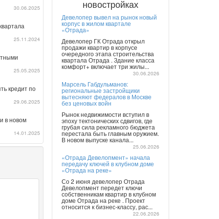
новостройках
30.06.2025
Девелопер вывел на рынок новый
корпус в жилом квартале
квартала
«Отрада»
25.11.2024
Девелопер ГК Отрада открыл
продажи квартир в корпусе
очередного этапа строительства
готными
квартала Отрада . Здание класса
комфорт+ включает три жилы...
25.05.2025
30.06.2026
Марсель Габдульманов:
ть кредит по
региональные застройщики
вытесняют федералов в Москве
29.06.2025
без ценовых войн
Рынок недвижимости вступил в
и в новом
эпоху тектонических сдвигов, где
грубая сила рекламного бюджета
14.01.2025
перестала быть главным оружием.
В новом выпуске канала...
25.06.2026
«Отрада Девелопмент» начала
передачу ключей в клубном доме
«Отрада на реке»
Со 2 июня девелопер Отрада
Девелопмент передет ключи
собственникам квартир в клубном
доме Отрада на реке . Проект
относится к бизнес-классу, рас...
22.06.2026