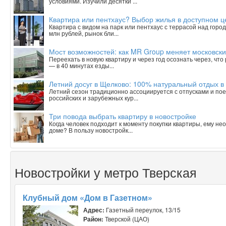
условиями. Изучили десятки ...
Квартира или пентхаус? Выбор жилья в доступном 
Квартира с видом на парк или пентхаус с террасой над горо
млн рублей, рынок бли...
Мост возможностей: как MR Group меняет московски
Переехать в новую квартиру и через год осознать через, чт
— в 40 минутах езды...
Летний досуг в Щелково: 100% натуральный отдых в
Летний сезон традиционно ассоциируется с отпусками и пое
российских и зарубежных кур...
Три повода выбрать квартиру в новостройке
Когда человек подходит к моменту покупки квартиры, ему н
доме? В пользу новостройк...
Новостройки у метро Тверская
Клубный дом «Дом в Газетном»
Адрес:
Газетный переулок, 13/15
Район:
Тверской (ЦАО)