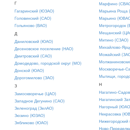
Г
Марфино (СВА
Гагаринский (ЮЗАО)
Марьина Роща 
Головинский (САО)
Марьино (ЮВА
Гольяново (ВАО)
Метрогородок (
Мещанский (ЦА
Д
Митино (СЗАО)
Даниловский (ЮАО)
Михайлово-Ярце
Десеновское поселение (НАО)
Можайский (ЗА
Дмитровский (САО)
Молжаниновски
Домодедово, городской округ (МО)
Москворечье-С
Донской (ЮАО)
Мытищи, городс
Дорогомилово (ЗАО)
Н
З
Нагатино-Садо
Замоскворечье (ЦАО)
Нагатинский За
Западное Дегунино (САО)
Нагорный (ЮАО
Зеленоград (ЗелАО)
Некрасовка (Ю
Зюзино (ЮЗАО)
Нижегородский
Зябликово (ЮАО)
Ново-Переделки