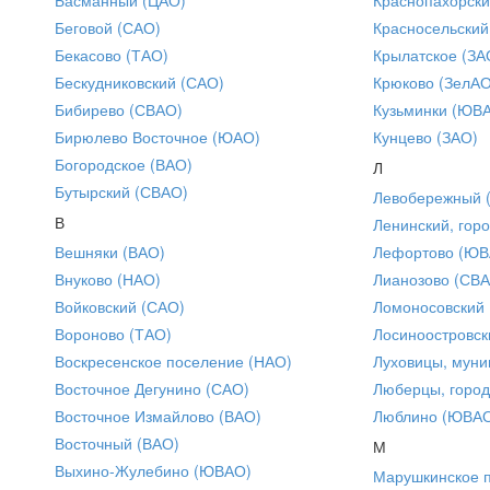
Беговой (САО)
Красносельский
Бекасово (ТАО)
Крылатское (ЗА
Бескудниковский (САО)
Крюково (ЗелАО
Бибирево (СВАО)
Кузьминки (ЮВ
Бирюлево Восточное (ЮАО)
Кунцево (ЗАО)
Богородское (ВАО)
Л
Бутырский (СВАО)
Левобережный 
В
Ленинский, горо
Вешняки (ВАО)
Лефортово (ЮВ
Внуково (НАО)
Лианозово (СВ
Войковский (САО)
Ломоносовский
Вороново (ТАО)
Лосиноостровск
Воскресенское поселение (НАО)
Луховицы, муни
Восточное Дегунино (САО)
Люберцы, город
Восточное Измайлово (ВАО)
Люблино (ЮВА
Восточный (ВАО)
М
Выхино-Жулебино (ЮВАО)
Марушкинское 