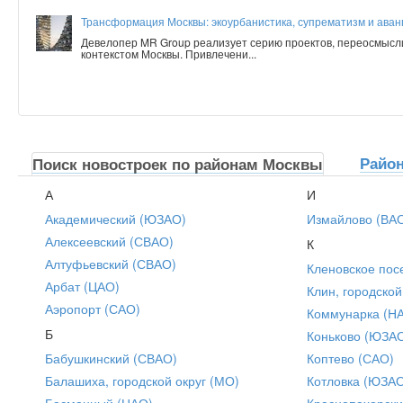
Трансформация Москвы: экоурбанистика, супрематизм и аванг
Девелопер MR Group реализует серию проектов, переосмысл
контекстом Москвы. Привлечени...
Райо
Поиск новостроек по районам Москвы
А
И
Академический (ЮЗАО)
Измайлово (ВА
Алексеевский (СВАО)
К
Алтуфьевский (СВАО)
Кленовское пос
Арбат (ЦАО)
Клин, городской
Аэропорт (САО)
Коммунарка (Н
Б
Коньково (ЮЗА
Бабушкинский (СВАО)
Коптево (САО)
Балашиха, городской округ (МО)
Котловка (ЮЗА
Басманный (ЦАО)
Краснопахорски