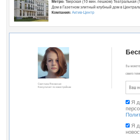
Метро:
Тверская (10 мин. пешком) Театральная (
Дом в Газетном элитный клубный дом в Центральн
Компания:
Актив-Центр
Бес
Вы можете 
своего тел
Светлана Янковская
Консультант по новостройкам
Я 
персо
Поли
Я 
новос