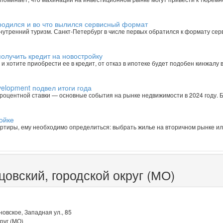
ародился и во что вылился сервисный формат
 внутренний туризм. Санкт-Петербург в числе первых обратился к формату се
олучить кредит на новостройку
и хотите приобрести ее в кредит, от отказ в ипотеке будет подобен кинжалу в
velopment подвел итоги года
процентной ставки — основные события на рынке недвижимости в 2024 году.
ойке
вартиры, ему необходимо определиться: выбрать жилье на вторичном рынке ил
овский, городской округ (МО)
овское, Западная ул., 85
руг (МО)