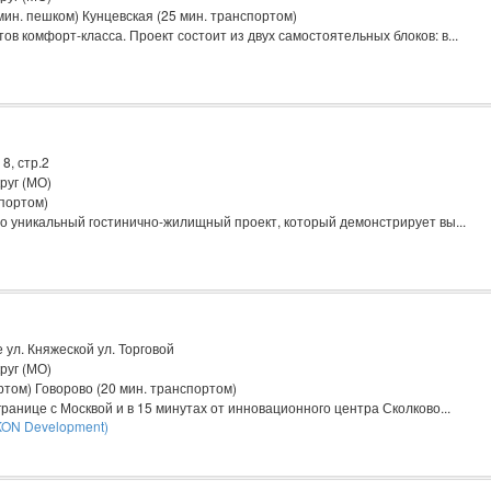
ин. пешком) Кунцевская (25 мин. транспортом)
в комфорт-класса. Проект состоит из двух самостоятельных блоков: в...
8, стр.2
руг (МО)
спортом)
о уникальный гостинично-жилищный проект, который демонстрирует вы...
 ул. Княжеской ул. Торговой
руг (МО)
том) Говорово (20 мин. транспортом)
ранице с Москвой и в 15 минутах от инновационного центра Сколково...
KON Development)