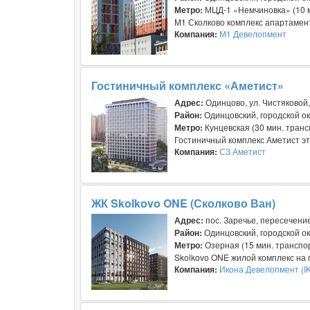
Метро:
МЦД-1 «Немчиновка» (10 м
М1 Сколково комплекс апартаменто
Компания:
М1 Девелопмент
Гостиничный комплекс «Аметист»
Адрес:
Одинцово, ул. Чистяковой, 
Район:
Одинцовский, городской ок
Метро:
Кунцевская (30 мин. тран
Гостиничный комплекс Аметист эт
Компания:
СЗ Аметист
ЖК Skolkovo ONE (Сколково Ван)
Адрес:
пос. Заречье, пересечение
Район:
Одинцовский, городской ок
Метро:
Озерная (15 мин. транспор
Skolkovo ONE жилой комплекс на г
Компания:
Икона Девелопмент (I