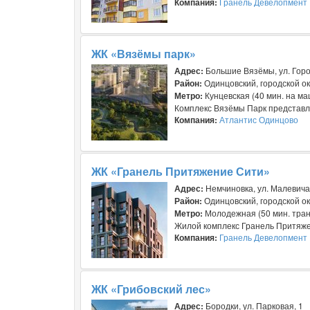
Компания:
Гранель Девелопмент
ЖК «Вязёмы парк»
Адрес:
Большие Вязёмы, ул. Горо
Район:
Одинцовский, городской ок
Метро:
Кунцевская (40 мин. на м
Комплекс Вязёмы Парк представля
Компания:
Атлантис Одинцово
ЖК «Гранель Притяжение Сити»
Адрес:
Немчиновка, ул. Малевича
Район:
Одинцовский, городской ок
Метро:
Молодежная (50 мин. тран
Жилой комплекс Гранель Притяжен
Компания:
Гранель Девелопмент
ЖК «Грибовский лес»
Адрес:
Бородки, ул. Парковая, 1