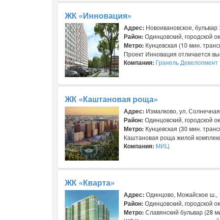
ЖК «Инновация»
Адрес:
Новоивановское, бульвар
Район:
Одинцовский, городской ок
Метро:
Кунцевская (10 мин. тран
Проект Инновация отличается выс
Компания:
Гранель Девелопмент
ЖК «Каштановая роща»
Адрес:
Измалково, ул. Солнечная
Район:
Одинцовский, городской ок
Метро:
Кунцевская (30 мин. тран
Каштановая роща жилой комплекс 
Компания:
МИЦ
ЖК «Кварта»
Адрес:
Одинцово, Можайское ш.,
Район:
Одинцовский, городской ок
Метро:
Славянский бульвар (28 м