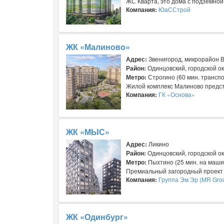
ЖС Кварта, это дома с подземной
Компания:
ЮаССтрой
ЖК «Малиново»
Адрес:
Звенигород, микрорайон В
Район:
Одинцовский, городской ок
Метро:
Строгино (60 мин. трансп
Жилой комплекс Малиново предст
Компания:
ГК «Основа»
ЖК «МЫС»
Адрес:
Ликино
Район:
Одинцовский, городской ок
Метро:
Пыхтино (25 мин. на машин
Премиальный загородный проект М
Компания:
Группа Эм Эр (MR Gro
ЖК «Одинбург»