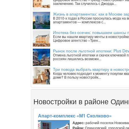
заключению. Так случилось с Джорда...
Жизнь в апартаментах: как в Москве з
В 2010-х годах в России проснулась мода на
апартаментов — комплексов с...
Ипотека без осечек: повышаем шансы п
Если вы нашли квартиру мечты в новостройке 
Цифровое агентство «Трен...
Рынок после льготной ипотеки: Plus De
Отмена льготной ипотеки и скачок ключевой 
россиян лишились возможн...
Три повода выбрать квартиру в новостр
Когда человек подходит к моменту покупки к
доме? В пользу новостройк...
Новостройки в районе Одинц
Апарт-комплекс «М1 Сколково»
Адрес:
рабочий поселок Новоиван
Район:
Одинцовский, городской ок