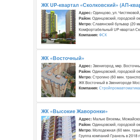
ЖК UP-квартал «Сколковский» (АП-ква
Адрес:
Одинцово, ул. Чистяковой,
Район:
Одинцовский, городской ок
Метро:
Славянский бульвар (20 м
Комфортабельный UP-квартал Скол
Компания:
ФСК
ЖК «Восточный»
Адрес:
Звенигород, мкр. Восточны
Район:
Одинцовский, городской ок
Метро:
Строгино (60 мин. трансп
ЖК Восточный в Звенигороде Моск
Компания:
Стройпромавтоматика
ЖК «Высокие Жаворонки»
Адрес:
Малые Вяземы, Можайско
Район:
Одинцовский, городской ок
Метро:
Молодежная (60 мин. тран
Группа компаний Гранель в 2018 