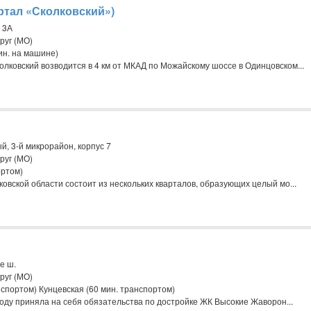
ртал «Сколковский»)
 3А
руг (МО)
ин. на машине)
ковский возводится в 4 км от МКАД по Можайскому шоссе в Одинцовском...
й, 3-й микрорайон, корпус 7
руг (МО)
ортом)
овской области состоит из нескольких кварталов, образующих целый мо...
е ш.
руг (МО)
спортом) Кунцевская (60 мин. транспортом)
году приняла на себя обязательства по достройке ЖК Высокие Жаворон...