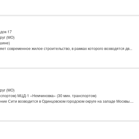
док-17
руг (МО)
ашине)
ет современное жилое строительство, в рамках которого возводятся дв...
руг (МО)
спортом) МЦД-1 «Немчиновка» (30 мин. транспортом)
ие Сити возводится в Одинцовском городском округе на западе Москвы....