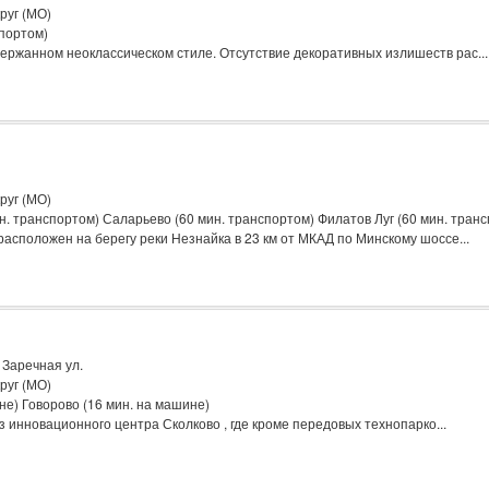
руг (МО)
спортом)
ержанном неоклассическом стиле. Отсутствие декоративных излишеств рас...
руг (МО)
. транспортом) Саларьево (60 мин. транспортом) Филатов Луг (60 мин. тран
асположен на берегу реки Незнайка в 23 км от МКАД по Минскому шоссе...
 Заречная ул.
руг (МО)
е) Говорово (16 мин. на машине)
 инновационного центра Сколково , где кроме передовых технопарко...