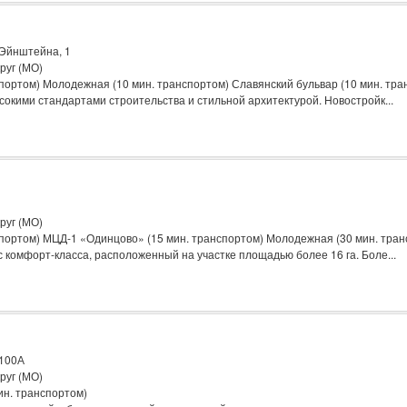
 Эйнштейна, 1
руг (МО)
спортом) Молодежная (10 мин. транспортом) Славянский бульвар (10 мин. тра
окими стандартами строительства и стильной архитектурой. Новостройк...
руг (МО)
спортом) МЦД-1 «Одинцово» (15 мин. транспортом) Молодежная (30 мин. тран
комфорт-класса, расположенный на участке площадью более 16 га. Боле...
 100А
руг (МО)
ин. транспортом)