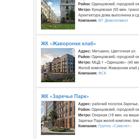
Район:
Одинцовский, городской ок
Метро:
Кунцевская (55 мин. тран
Архитектура дома выполнена в сд
Компания:
М1 Девелопмент
ЖК «Жаворонки клаб»
Адрес:
Митькино, Цветочная ул.
Район:
Одинцовский, городской ок
Метро:
МЦД-1 «Одинцово» (40 мин
Жилой комплекс Жаворонки клаб р
Компания:
ФСК
ЖК «Заречье Парк»
Адрес:
рабочий поселок Заречье,
Район:
Одинцовский, городской ок
Метро:
Озерная (16 мин. на машин
Заречье Парк жилой комплекс близ
Компания:
Группа «Самолет»