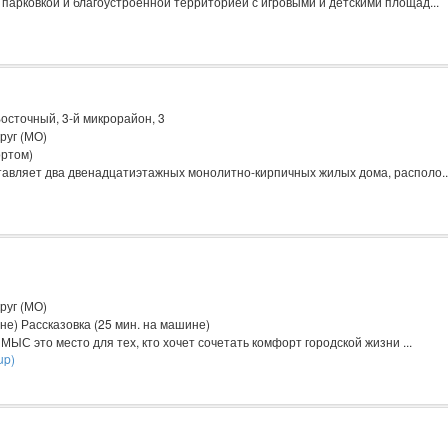
 парковкой и благоустроенной территорией с игровыми и детскими площад...
осточный, 3-й микрорайон, 3
руг (МО)
ортом)
авляет два двенадцатиэтажных монолитно-кирпичных жилых дома, располо..
руг (МО)
е) Рассказовка (25 мин. на машине)
ЫС это место для тех, кто хочет сочетать комфорт городской жизни ...
up)