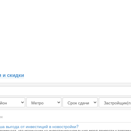
 и скидки
он
ша выгода от инвестиций в новостройки?
поминает, что махинации на инвестиционном рынке могут привести к тюремн