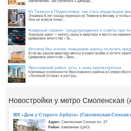
заключению. Так случилось с Джорда...
Из Тюмени в Подмосковье: как стать владельцем ква
Эльмира 6 лет назад переехал из Тюмени в Москву, и чтобы
Она не искала покуп...
Коварный паркинг: предупреждения и советы при п
Хорошая идея — купить сразу и квартиру и место на паркинг
Цифровое агентство «Тр...
Ипотека без осечек: повышаем шансы получить кред
Если вы нашли квартиру мечты в новостройке и хотите приобр
Цифровое агентство «Трен...
Ярославский район: есть, к чему присмотреться
Ключевые особенности Ярославского района в Северо-Вост
«Лосиный остров» и растущ...
Новостройки у метро Смоленская (
ЖК «Дом у Старого Арбата» (Смоленская-Сенная 
Адрес:
Смоленская-Сенная пл., 27
Район:
Хамовники (ЦАО)