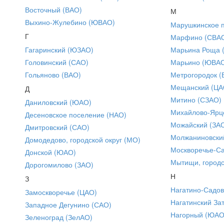
Восточный (ВАО)
М
Выхино-Жулебино (ЮВАО)
Марушкинское 
Г
Марфино (СВА
Гагаринский (ЮЗАО)
Марьина Роща 
Головинский (САО)
Марьино (ЮВА
Гольяново (ВАО)
Метрогородок (
Мещанский (ЦА
Д
Митино (СЗАО)
Даниловский (ЮАО)
Михайлово-Ярце
Десеновское поселение (НАО)
Можайский (ЗА
Дмитровский (САО)
Молжаниновски
Домодедово, городской округ (МО)
Москворечье-С
Донской (ЮАО)
Мытищи, городс
Дорогомилово (ЗАО)
Н
З
Нагатино-Садо
Замоскворечье (ЦАО)
Нагатинский За
Западное Дегунино (САО)
Нагорный (ЮАО
Зеленоград (ЗелАО)