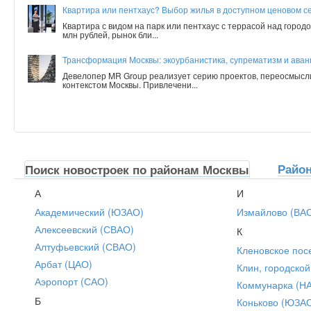
Квартира или пентхаус? Выбор жилья в доступном ценовом с
Квартира с видом на парк или пентхаус с террасой над город
млн рублей, рынок бли...
Трансформация Москвы: экоурбанистика, супрематизм и аванг
Девелопер MR Group реализует серию проектов, переосмысл
контекстом Москвы. Привлечени...
Райо
Поиск новостроек по районам Москвы
А
И
Академический (ЮЗАО)
Измайлово (ВА
Алексеевский (СВАО)
К
Алтуфьевский (СВАО)
Кленовское пос
Арбат (ЦАО)
Клин, городской
Аэропорт (САО)
Коммунарка (Н
Б
Коньково (ЮЗА