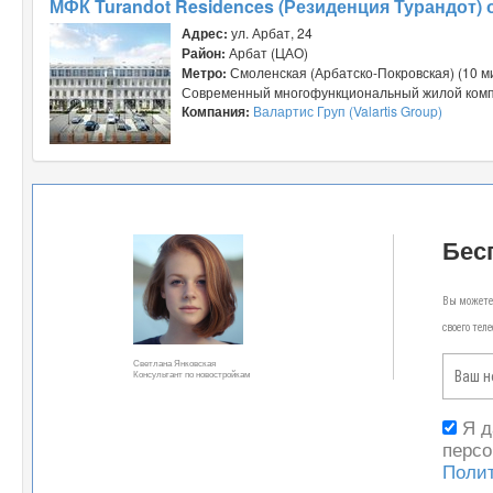
МФК Turandot Residences (Резиденция Турандот) от
Адрес:
ул. Арбат, 24
Район:
Арбат (ЦАО)
Метро:
Смоленская (Арбатско-Покровская) (10 ми
Современный многофункциональный жилой комплек
Компания:
Валартис Груп (Valartis Group)
Бес
Вы можете 
своего тел
Светлана Янковская
Консультант по новостройкам
Я 
персо
Поли