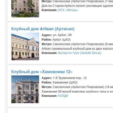
Метро:
Смоленская (Арбатско-Покровская) (7 ми
Дом на Старом Арбате проект реновации здания 1
Компания:
ИСК «Метры»
Клубный дом Artisan (Артисан)
Адрес:
ул. Арбат, 39
Район:
Арбат (ЦАО)
Метро:
Смоленская (Арбатско-Покровская) (6 ми
Artisan премиальный клубный дом из двух корпусо
Компания:
Валартис Груп (Valartis Group)
Клубный дом «Хамовники 12»
Адрес:
1-й Тружеников пер., 12
Район:
Хамовники (ЦАО)
Метро:
Смоленская (Арбатско-Покровская) (16 ми
Хамовники XII жилой комплекс клубного типа и э
Компания:
КОЛДИ