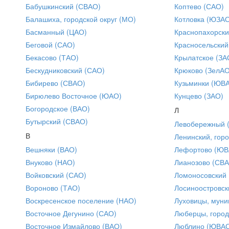
Бабушкинский (СВАО)
Коптево (САО)
Балашиха, городской округ (МО)
Котловка (ЮЗА
Басманный (ЦАО)
Краснопахорски
Беговой (САО)
Красносельский
Бекасово (ТАО)
Крылатское (ЗА
Бескудниковский (САО)
Крюково (ЗелАО
Бибирево (СВАО)
Кузьминки (ЮВ
Бирюлево Восточное (ЮАО)
Кунцево (ЗАО)
Богородское (ВАО)
Л
Бутырский (СВАО)
Левобережный 
В
Ленинский, горо
Вешняки (ВАО)
Лефортово (ЮВ
Внуково (НАО)
Лианозово (СВ
Войковский (САО)
Ломоносовский
Вороново (ТАО)
Лосиноостровск
Воскресенское поселение (НАО)
Луховицы, муни
Восточное Дегунино (САО)
Люберцы, город
Восточное Измайлово (ВАО)
Люблино (ЮВА