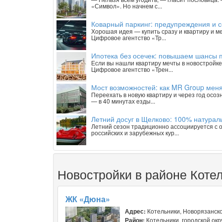
«Символ». Но начнем с...
Коварный паркинг: предупреждения и 
Хорошая идея — купить сразу и квартиру и м
Цифровое агентство «Тр...
Ипотека без осечек: повышаем шансы п
Если вы нашли квартиру мечты в новостройке 
Цифровое агентство «Трен...
Мост возможностей: как MR Group меня
Переехать в новую квартиру и через год осоз
— в 40 минутах езды...
Летний досуг в Щелково: 100% натурал
Летний сезон традиционно ассоциируется с о
российских и зарубежных кур...
Новостройки в районе Котел
ЖК «Дюна»
Адрес:
Котельники, Новорязанско
Район:
Котельники, городской окр