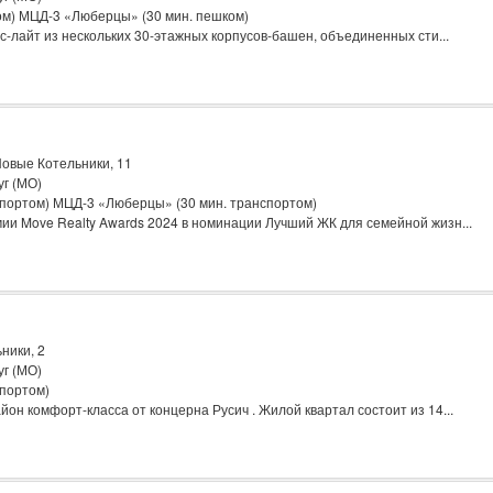
ом) МЦД-3 «Люберцы» (30 мин. пешком)
с-лайт из нескольких 30-этажных корпусов-башен, объединенных сти...
овые Котельники, 11
уг (МО)
спортом) МЦД-3 «Люберцы» (30 мин. транспортом)
ии Move Realty Awards 2024 в номинации Лучший ЖК для семейной жизн...
ники, 2
уг (МО)
спортом)
он комфорт-класса от концерна Русич . Жилой квартал состоит из 14...