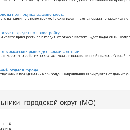
советы при покупке машино-места
есто на паркинге в новостройке. Плохая идея — взять первый попавшийся лот
олучить кредит на новостройку
и хотите приобрести ее в кредит, от отказ в ипотеке будет подобен кинжалу в
ет московский рынок для семей с детьми
нать через, что ребенку не хватает места в переполненной школе, а ближайш
ьный отдых в городе
тпусками и поездками «на природу». Направления варьируются от дачных уч
ьники, городской округ (МО)
е ш., 6
уг (МО)