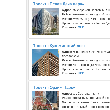
Проект «Белая Дача парк»
Адрес:
микрорайон Парковый, Ян
Район:
Котельники, городской окр
Метро:
Жулебино (25 мин. трансп
Проект комфорт-класса Белая Дача
Компания:
ПИК
Проект «Кузьминский лес»
Адрес:
мкр. Белая дача, между у
лесопарком
Район:
Котельники, городской окр
Метро:
Котельники (18 мин. пешк
Проект комфорт-класса Кузьмински
Компания:
ПИК
Проект «Оранж Парк»
Адрес:
ул. Сосновая, д. 1к1
Район:
Котельники, городской окр
Метро:
Котельники (5 мин. пешко
Яркий и стильный проект с разно