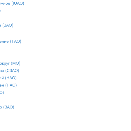
Южное (ЮАО)
)
е (ЗАО)
ение (ТАО)
округ (МО)
во (СЗАО)
ий (НАО)
ен (НАО)
О)
о (ЗАО)