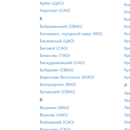
Арбат (ЦАО)
Кл
Аэропорт (САО)
Ко
Б
Ко
Бабушкинский (СВАО)
Ко
Балашиха, городской округ (МО)
Ко
Басманный (ЦАО)
Кр
Беговой (САО)
Кр
Бекасово (ТАО)
Кр
Бескудниковский (САО)
Кр
Бибирево (СВАО)
Ку
Бирюлево Восточное (ЮАО)
Ку
Богородское (ВАО)
Л
Бутырский (СВАО)
Ле
В
Ле
Вешняки (ВАО)
Ле
Внуково (НАО)
Ли
Войковский (САО)
Ло
Вороново (ТАО)
Ло