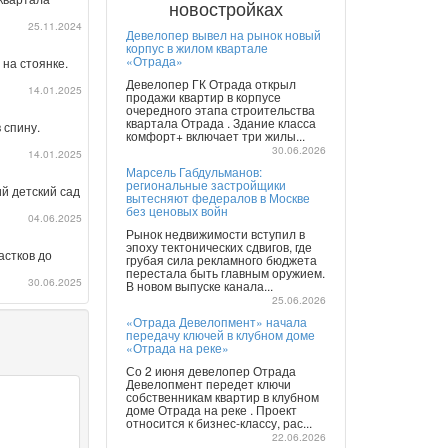
новостройках
25.11.2024
Девелопер вывел на рынок новый
корпус в жилом квартале
«Отрада»
 на стоянке.
Девелопер ГК Отрада открыл
14.01.2025
продажи квартир в корпусе
очередного этапа строительства
квартала Отрада . Здание класса
 спину.
комфорт+ включает три жилы...
30.06.2026
14.01.2025
Марсель Габдульманов:
региональные застройщики
ий детский сад
вытесняют федералов в Москве
без ценовых войн
04.06.2025
Рынок недвижимости вступил в
эпоху тектонических сдвигов, где
астков до
грубая сила рекламного бюджета
перестала быть главным оружием.
30.06.2025
В новом выпуске канала...
25.06.2026
«Отрада Девелопмент» начала
передачу ключей в клубном доме
«Отрада на реке»
Со 2 июня девелопер Отрада
Девелопмент передет ключи
собственникам квартир в клубном
доме Отрада на реке . Проект
относится к бизнес-классу, рас...
22.06.2026