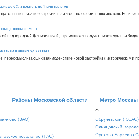
авку до 6% и вернуть до 1 млн налогов
 тщательный поиск новостройки, но и квест по оформлению ипотеки. Если взят
пном ценовом сегменте
асой над городом? Для москвичей, стремящихся получить максимум при бюдже
матизм и авангард XXI века
в, переосмысливающих взаимодействие новой застройки с историческим и 
Районы Московской области
Метро Москвы
О
майлово (ВАО)
Обручевский (ЮЗАО)
Одинцовский, городс
Орехово-Борисово С
еновское поселение (ТАО)