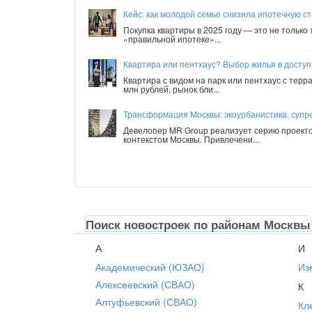
Кейс: как молодой семье снизила ипотечную ст
Покупка квартиры в 2025 году — это не только
«правильной ипотеке»...
Квартира или пентхаус? Выбор жилья в досту
Квартира с видом на парк или пентхаус с терр
млн рублей, рынок бли...
Трансформация Москвы: экоурбанистика, супре
Девелопер MR Group реализует серию проекто
контекстом Москвы. Привлечени...
Поиск новостроек по районам Москвы
А
И
Академический (ЮЗАО)
Из
Алексеевский (СВАО)
К
Алтуфьевский (СВАО)
Кл