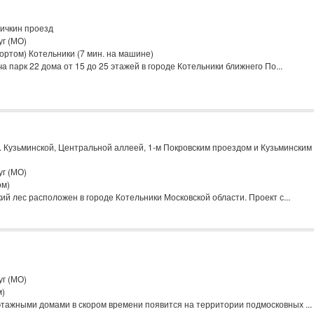
ичкин проезд
уг (МО)
ортом) Котельники (7 мин. на машине)
 парк 22 дома от 15 до 25 этажей в городе Котельники ближнего По...
л. Кузьминской, Центральной аллеей, 1-м Покровским проездом и Кузьминским
уг (МО)
ом)
й лес расположен в городе Котельники Московской области. Проект с...
уг (МО)
м)
этажными домами в скором времени появится на территории подмосковных ...