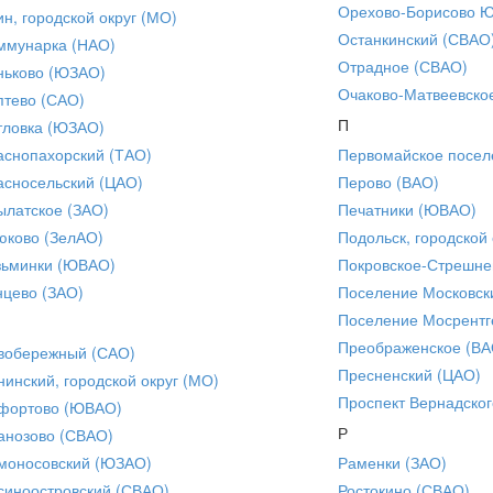
Орехово-Борисово 
ин, городской округ (МО)
Останкинский (СВАО
ммунарка (НАО)
Отрадное (СВАО)
ньково (ЮЗАО)
Очаково-Матвеевско
птево (САО)
П
тловка (ЮЗАО)
аснопахорский (ТАО)
Первомайское посел
асносельский (ЦАО)
Перово (ВАО)
ылатское (ЗАО)
Печатники (ЮВАО)
юково (ЗелАО)
Подольск, городской 
зьминки (ЮВАО)
Покровское-Стрешне
нцево (ЗАО)
Поселение Московск
Поселение Мосрентг
Преображенское (ВА
вобережный (САО)
Пресненский (ЦАО)
нинский, городской округ (МО)
Проспект Вернадског
фортово (ЮВАО)
Р
анозово (СВАО)
моносовский (ЮЗАО)
Раменки (ЗАО)
синоостровский (СВАО)
Ростокино (СВАО)