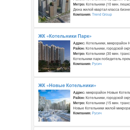
Метро:
Котельники (10 мин. пешк
Дюна жилой квартал класса бизне
Компания:
Тrend Group
ЖК «Котельники Парк»
Адрес:
Котельники, микрорайон Н
Район:
Котельники, городской окр
Метро:
Котельники (30 мин. тран
Котельники парк победитель прем
Компания:
Русич
ЖК «Новые Котельники»
Адрес:
микрорайон Новые Котель
Район:
Котельники, городской окр
Метро:
Котельники (15 мин. тран
Новые Котельники жилой микрорай
Компания:
Русич