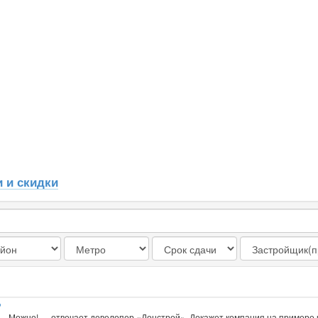
 и скидки
?
. — Можно! — отвечает девелопер «Донстрой». Докажет компания на примере 