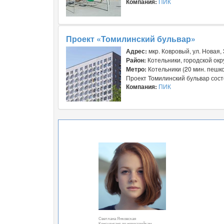
Компания:
ПИК
Проект «Томилинский бульвар»
Адрес:
мкр. Ковровый, ул. Новая,
Район:
Котельники, городской окр
Метро:
Котельники (20 мин. пешк
Проект Томилинский бульвар состо
Компания:
ПИК
Светлана Янковская
Консультант по новостройкам