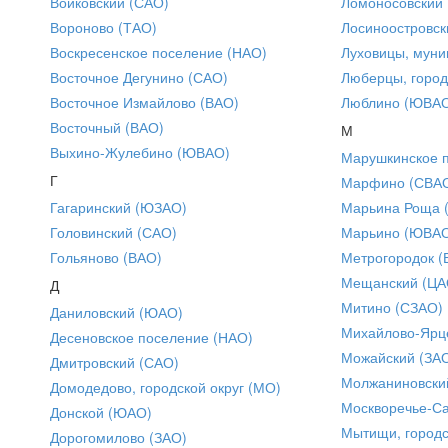
Войковский (САО)
Ломоносовский
Вороново (ТАО)
Лосиноостровск
Воскресенское поселение (НАО)
Луховицы, муни
Восточное Дегунино (САО)
Люберцы, город
Восточное Измайлово (ВАО)
Люблино (ЮВА
Восточный (ВАО)
М
Выхино-Жулебино (ЮВАО)
Марушкинское 
Г
Марфино (СВА
Гагаринский (ЮЗАО)
Марьина Роща 
Головинский (САО)
Марьино (ЮВА
Гольяново (ВАО)
Метрогородок (
Мещанский (ЦА
Д
Митино (СЗАО)
Даниловский (ЮАО)
Михайлово-Ярце
Десеновское поселение (НАО)
Можайский (ЗА
Дмитровский (САО)
Молжаниновски
Домодедово, городской округ (МО)
Москворечье-С
Донской (ЮАО)
Мытищи, городс
Дорогомилово (ЗАО)