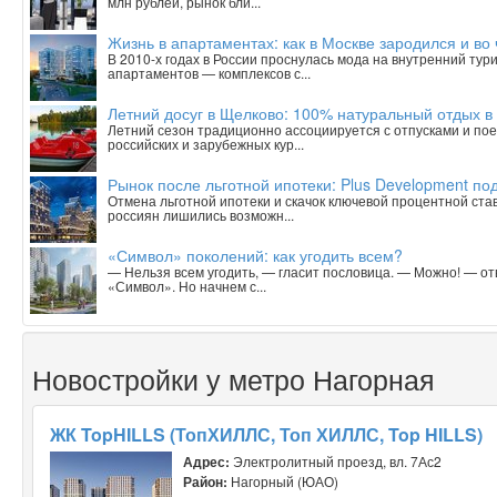
млн рублей, рынок бли...
Жизнь в апартаментах: как в Москве зародился и в
В 2010-х годах в России проснулась мода на внутренний тур
апартаментов — комплексов с...
Летний досуг в Щелково: 100% натуральный отдых в
Летний сезон традиционно ассоциируется с отпусками и пое
российских и зарубежных кур...
Рынок после льготной ипотеки: Plus Development под
Отмена льготной ипотеки и скачок ключевой процентной ста
россиян лишились возможн...
«Символ» поколений: как угодить всем?
— Нельзя всем угодить, — гласит пословица. — Можно! — о
«Символ». Но начнем с...
Новостройки у метро Нагорная
ЖК TopHILLS (ТопХИЛЛС, Топ ХИЛЛС, Top HILLS)
Адрес:
Электролитный проезд, вл. 7Ас2
Район:
Нагорный (ЮАО)