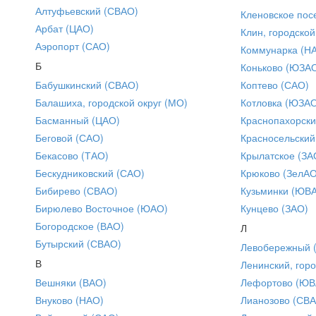
Алтуфьевский (СВАО)
Кленовское пос
Арбат (ЦАО)
Клин, городской
Аэропорт (САО)
Коммунарка (Н
Б
Коньково (ЮЗА
Бабушкинский (СВАО)
Коптево (САО)
Балашиха, городской округ (МО)
Котловка (ЮЗА
Басманный (ЦАО)
Краснопахорски
Беговой (САО)
Красносельский
Бекасово (ТАО)
Крылатское (ЗА
Бескудниковский (САО)
Крюково (ЗелАО
Бибирево (СВАО)
Кузьминки (ЮВ
Бирюлево Восточное (ЮАО)
Кунцево (ЗАО)
Богородское (ВАО)
Л
Бутырский (СВАО)
Левобережный 
В
Ленинский, горо
Вешняки (ВАО)
Лефортово (ЮВ
Внуково (НАО)
Лианозово (СВ