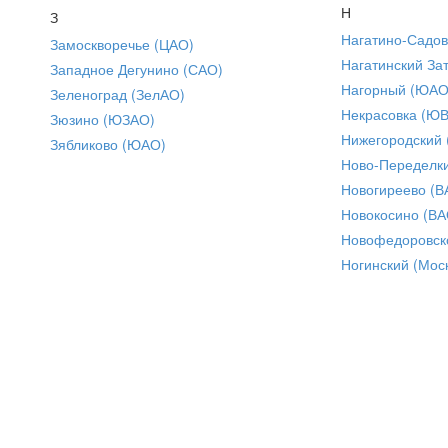
Н
З
Нагатино-Садо
Замоскворечье (ЦАО)
Нагатинский За
Западное Дегунино (САО)
Нагорный (ЮАО
Зеленоград (ЗелАО)
Некрасовка (Ю
Зюзино (ЮЗАО)
Нижегородский
Зябликово (ЮАО)
Ново-Переделки
Новогиреево (В
Новокосино (ВА
Новофедоровск
Ногинский (Моск