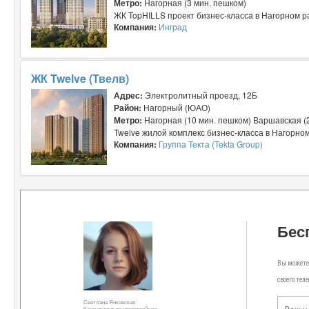
Метро:
Нагорная (3 мин. пешком)
ЖК TopHILLS проект бизнес-класса в Нагорном ра
Компания:
Инград
ЖК Twelve (Твелв)
Адрес:
Электролитный проезд, 12Б
Район:
Нагорный (ЮАО)
Метро:
Нагорная (10 мин. пешком) Варшавская (
Twelve жилой комплекс бизнес-класса в Нагорном 
Компания:
Группа Текта (Tekta Group)
Бес
Вы можете 
своего тел
Светлана Янковская
Консультант по новостройкам