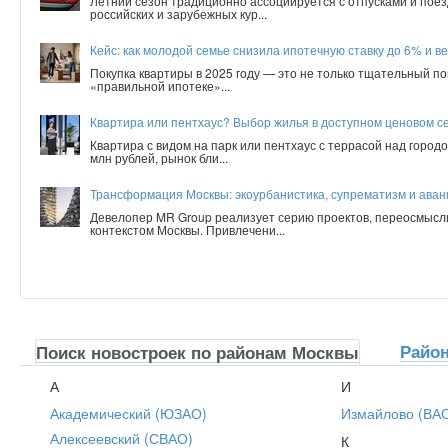
Летний сезон традиционно ассоциируется с отпусками и поез
российских и зарубежных кур...
Кейс: как молодой семье снизила ипотечную ставку до 6% и ве
Покупка квартиры в 2025 году — это не только тщательный по
«правильной ипотеке»...
Квартира или пентхаус? Выбор жилья в доступном ценовом с
Квартира с видом на парк или пентхаус с террасой над город
млн рублей, рынок бли...
Трансформация Москвы: экоурбанистика, супрематизм и аванг
Девелопер MR Group реализует серию проектов, переосмысл
контекстом Москвы. Привлечени...
Райо
Поиск новостроек по районам Москвы
А
И
Академический (ЮЗАО)
Измайлово (ВА
Алексеевский (СВАО)
К