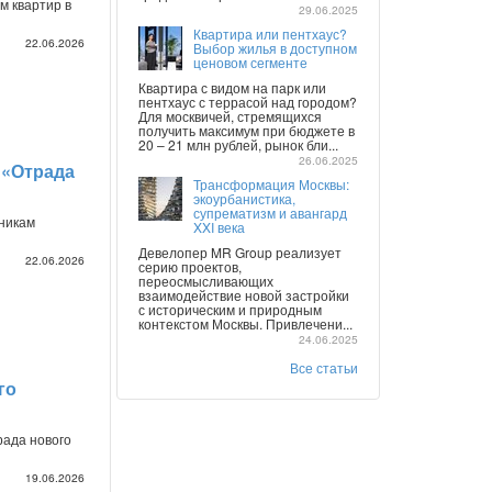
м квартир в
29.06.2025
Квартира или пентхаус?
22.06.2026
Выбор жилья в доступном
ценовом сегменте
Квартира с видом на парк или
пентхаус с террасой над городом?
Для москвичей, стремящихся
получить максимум при бюджете в
20 – 21 млн рублей, рынок бли...
26.06.2025
 «Отрада
Трансформация Москвы:
экоурбанистика,
супрематизм и авангард
никам
XXI века
Девелопер MR Group реализует
22.06.2026
серию проектов,
переосмысливающих
взаимодействие новой застройки
с историческим и природным
контекстом Москвы. Привлечени...
24.06.2025
Все статьи
го
рада нового
19.06.2026