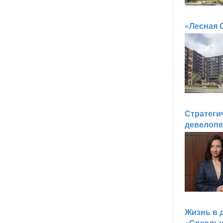
«Лесная 
Стратеги
девелоп
Жизнь в 
«Соколь