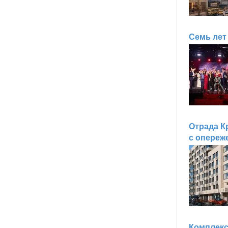
Семь лет
Отрада К
с опереж
Комплекс