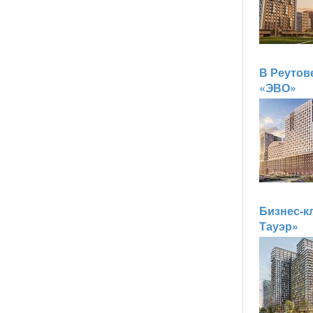
В Реутов
«ЭВО»
Бизнес-к
Тауэр»