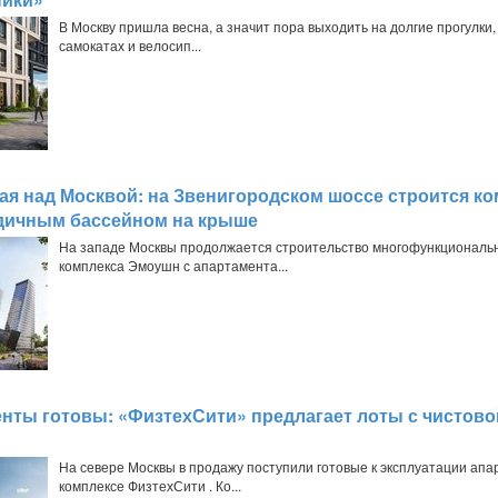
В Москву пришла весна, а значит пора выходить на долгие прогулки,
самокатах и велосип...
я над Москвой: на Звенигородском шоссе строится ко
дичным бассейном на крыше
На западе Москвы продолжается строительство многофункциональ
комплекса Эмоушн с апартамента...
нты готовы: «ФизтехСити» предлагает лоты с чистово
На севере Москвы в продажу поступили готовые к эксплуатации апа
комплексе ФизтехСити . Ко...