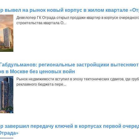
р вывел на рынок новый корпус в жилом квартале «От
Девелопер ГК Отрада открыл продажи квартир в корпусе очередног
строительства квартала О...
Габдульманов: региональные застройщики вытесняют
в в Москве без ценовых войн
Рынок недвижимости вступил в эпоху тектонических сдвигов, где гру
рекламного бюджета пере...
р завершил передачу ключей в корпусах первой очере
Отрада»