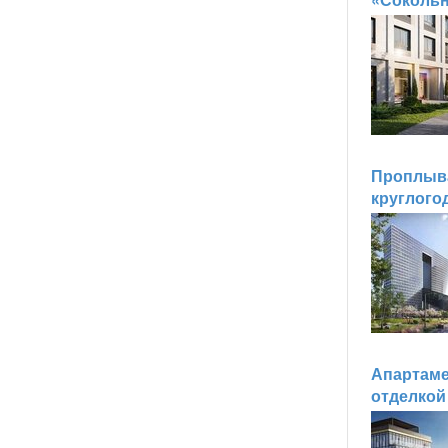
Проплыва
круглого
Апартаме
отделкой