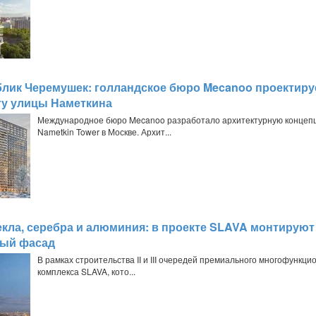
лик Черемушек: голландское бюро Mecanoo проектиру
у улицы Наметкина
Международное бюро Mecanoo разработало архитектурную конце
Nametkin Tower в Москве. Архит...
екла, серебра и алюминия: в проекте SLAVA монтируют
ный фасад
В рамках строительства II и III очередей премиального многофункци
комплекса SLAVA, кото...