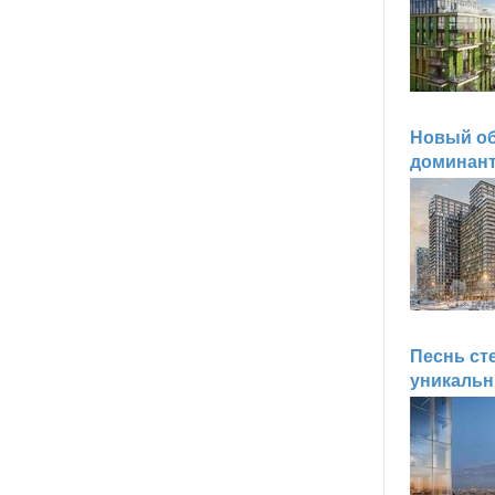
Новый об
доминант
Песнь ст
уникаль