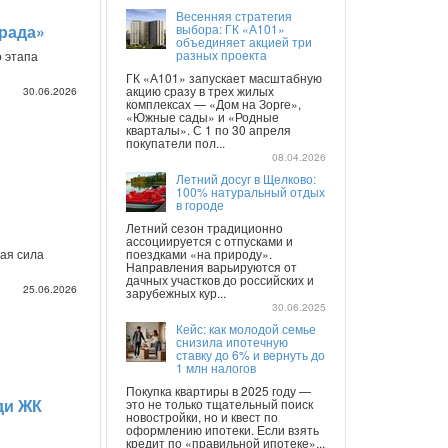
Весенняя стратегия
рада»
выбора: ГК «А101»
объединяет акцией три
разных проекта
о этапа
ГК «А101» запускает масштабную
акцию сразу в трех жилых
30.06.2026
комплексах — «Дом на Зорге»,
«Южные сады» и «Родные
кварталы». С 1 по 30 апреля
покупатели пол...
08.04.2026
Летний досуг в Щелково:
100% натуральный отдых
в городе
Летний сезон традиционно
ассоциируется с отпусками и
бая сила
поездками «на природу».
Направления варьируются от
дачных участков до российских и
25.06.2026
зарубежных кур...
30.06.2025
Кейс: как молодой семье
снизила ипотечную
ставку до 6% и вернуть до
1 млн налогов
Покупка квартиры в 2025 году —
ди ЖК
это не только тщательный поиск
новостройки, но и квест по
оформлению ипотеки. Если взять
кредит по «правильной ипотеке»...