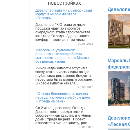
новостройках
Девелопе
Девелопер вывел на рынок новый
корпус в жилом квартале
«Отрада»
Девелопер ГК Отрада открыл
продажи квартир в корпусе
очередного этапа строительства
квартала Отрада . Здание класса
комфорт+ включает три жилы...
30.06.2026
Марсель Габдульманов:
региональные застройщики
вытесняют федералов в Москве
Марсель 
без ценовых войн
федерало
Рынок недвижимости вступил в
эпоху тектонических сдвигов, где
грубая сила рекламного бюджета
перестала быть главным оружием.
В новом выпуске канала...
25.06.2026
«Отрада Девелопмент» начала
передачу ключей в клубном доме
«Отрада на реке»
Со 2 июня девелопер Отрада
Девелопмент передет ключи
собственникам квартир в клубном
Девелопе
доме Отрада на реке . Проект
относится к бизнес-классу, рас...
«Лесная 
22.06.2026