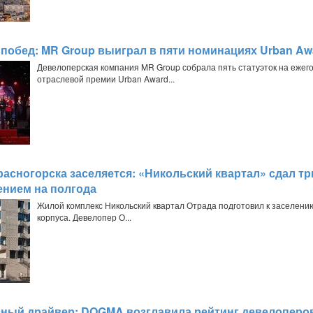
 побед: MR Group выиграл в пяти номинациях Urban Aw
Девелоперская компания MR Group собрала пять статуэток на ежег
отраслевой премии Urban Award...
расногорска заселяется: «Никольский квартал» сдал тр
ением на полгода
Жилой комплекс Никольский квартал Отрада подготовил к заселению
корпуса. Девелопер О...
ный драйвер: DOGMA возглавила рейтинг девелоперо