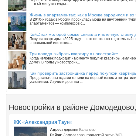
— в 40 минутах езды...
Жизнь в апартаментах: как в Москве зародился и в
В 2010-х годах в России проснулась мода на внутренний тур
апартаментов — комплексов с...
Кейс: как молодой семье снизила ипотечную ставку 
Покупка квартиры в 2025 году — это не только тщательный п
«правильной ипотеке»...
Три повода выбрать квартиру в новостройке
Когда человек подходит к моменту покупки квартиры, ему н
доме? В пользу новостройк...
Как проверить застройщика перед покупкой квартиры
Представьте, вы годами копили на первый взнос и потратили
условиями. Изучили десятки ...
Новостройки в районе Домодедово,
ЖК «Александрия Таун»
Адрес:
деревня Калачево
Район:
Домодедово, городской округ (МО)