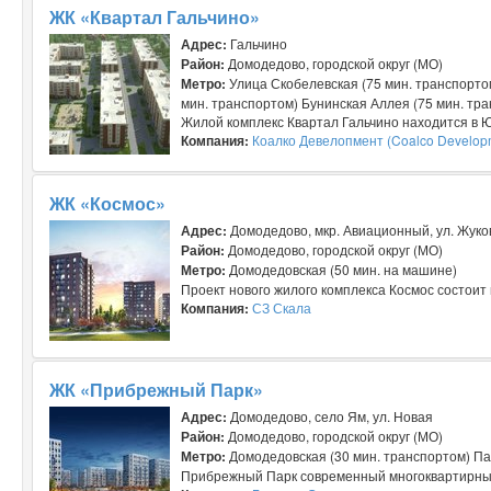
ЖК «Квартал Гальчино»
Адрес:
Гальчино
Район:
Домодедово, городской округ (МО)
Метро:
Улица Скобелевская (75 мин. транспорто
мин. транспортом) Бунинская Аллея (75 мин. тр
Жилой комплекс Квартал Гальчино находится в Ю
Компания:
Коалко Девелопмент (Coalco Develop
ЖК «Космос»
Адрес:
Домодедово, мкр. Авиационный, ул. Жуко
Район:
Домодедово, городской округ (МО)
Метро:
Домодедовская (50 мин. на машине)
Проект нового жилого комплекса Космос состоит 
Компания:
СЗ Скала
ЖК «Прибрежный Парк»
Адрес:
Домодедово, село Ям, ул. Новая
Район:
Домодедово, городской округ (МО)
Метро:
Домодедовская (30 мин. транспортом) Па
Прибрежный Парк современный многоквартирный 