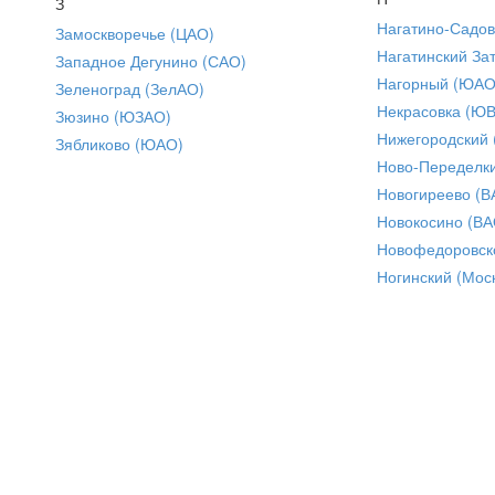
З
Нагатино-Садо
Замоскворечье (ЦАО)
Нагатинский За
Западное Дегунино (САО)
Нагорный (ЮАО
Зеленоград (ЗелАО)
Некрасовка (Ю
Зюзино (ЮЗАО)
Нижегородский
Зябликово (ЮАО)
Ново-Переделки
Новогиреево (В
Новокосино (ВА
Новофедоровск
Ногинский (Моск