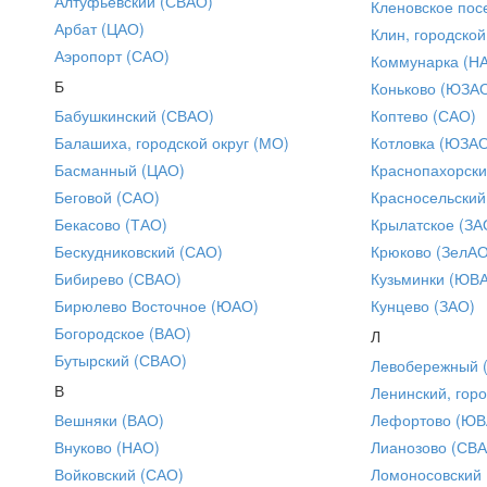
Алтуфьевский (СВАО)
Кленовское пос
Арбат (ЦАО)
Клин, городской
Аэропорт (САО)
Коммунарка (Н
Б
Коньково (ЮЗА
Бабушкинский (СВАО)
Коптево (САО)
Балашиха, городской округ (МО)
Котловка (ЮЗА
Басманный (ЦАО)
Краснопахорски
Беговой (САО)
Красносельский
Бекасово (ТАО)
Крылатское (ЗА
Бескудниковский (САО)
Крюково (ЗелАО
Бибирево (СВАО)
Кузьминки (ЮВ
Бирюлево Восточное (ЮАО)
Кунцево (ЗАО)
Богородское (ВАО)
Л
Бутырский (СВАО)
Левобережный 
В
Ленинский, горо
Вешняки (ВАО)
Лефортово (ЮВ
Внуково (НАО)
Лианозово (СВ
Войковский (САО)
Ломоносовский