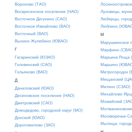
Вороново (ТАО)
Лосиноостровск
Воскресенское поселение (НАО)
Луховицы, муни
Восточное Дегунино (САО)
Люберцы, город
Восточное Измайлово (ВАО)
Люблино (ЮВА
Восточный (ВАО)
М
Выхино-Жулебино (ЮВАО)
Марушкинское 
Г
Марфино (СВА
Гагаринский (ЮЗАО)
Марьина Роща 
Головинский (САО)
Марьино (ЮВА
Гольяново (ВАО)
Метрогородок (
Мещанский (ЦА
Д
Митино (СЗАО)
Даниловский (ЮАО)
Михайлово-Ярце
Десеновское поселение (НАО)
Можайский (ЗА
Дмитровский (САО)
Молжаниновски
Домодедово, городской округ (МО)
Москворечье-С
Донской (ЮАО)
Мытищи, городс
Дорогомилово (ЗАО)
Н