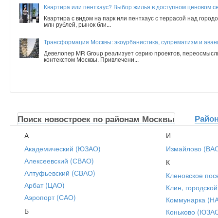
Квартира или пентхаус? Выбор жилья в доступном ценовом с
Квартира с видом на парк или пентхаус с террасой над город
млн рублей, рынок бли...
Трансформация Москвы: экоурбанистика, супрематизм и аванг
Девелопер MR Group реализует серию проектов, переосмысл
контекстом Москвы. Привлечени...
Райо
Поиск новостроек по районам Москвы
А
И
Академический (ЮЗАО)
Измайлово (ВА
Алексеевский (СВАО)
К
Алтуфьевский (СВАО)
Кленовское пос
Арбат (ЦАО)
Клин, городской
Аэропорт (САО)
Коммунарка (Н
Б
Коньково (ЮЗА