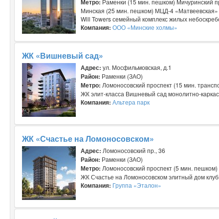
Метро:
Раменки (15 мин. пешком) Мичуринский пр
Минская (25 мин. пешком) МЦД-4 «Матвеевская» 
Will Towers семейный комплекс жилых небоскребо
Компания:
ООО «Минские холмы»
ЖК «Вишневый сад»
Адрес:
ул. Мосфильмовская, д.1
Район:
Раменки (ЗАО)
Метро:
Ломоносовский проспект (15 мин. трансп
ЖК элит-класса Вишневый сад монолитно-каркасн
Компания:
Альтера парк
ЖК «Счастье на Ломоносовском»
Адрес:
Ломоносовский пр., 36
Район:
Раменки (ЗАО)
Метро:
Ломоносовский проспект (5 мин. пешком)
ЖК Счастье на Ломоносовском элитный дом клубно
Компания:
Группа «Эталон»