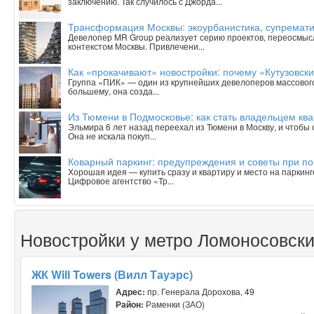
заключению. Так случилось с Джорда...
Трансформация Москвы: экоурбанистика, супрематиз
Девелопер MR Group реализует серию проектов, переосмыс
контекстом Москвы. Привлечени...
Как «прокачивают» новостройки: почему «Кутузовск
Группа «ПИК» — один из крупнейших девелоперов массового 
большему, она созда...
Из Тюмени в Подмосковье: как стать владельцем ква
Эльмира 6 лет назад переехал из Тюмени в Москву, и чтобы
Она не искала покуп...
Коварный паркинг: предупреждения и советы при п
Хорошая идея — купить сразу и квартиру и место на паркинг
Цифровое агентство «Тр...
Новостройки у метро Ломоносовски
ЖК Will Towers (Вилл Тауэрс)
Адрес:
пр. Генерала Дорохова, 49
Район:
Раменки (ЗАО)