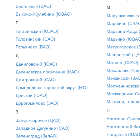
Восточный (ВАО)
М
Выхино-Жулебино (ЮВАО)
Марушкинское 
Г
Марфино (СВА
Гагаринский (ЮЗАО)
Марьина Роща 
Головинский (САО)
Марьино (ЮВА
Гольяново (ВАО)
Метрогородок (
Мещанский (ЦА
Д
Митино (СЗАО)
Даниловский (ЮАО)
Михайлово-Ярце
Десеновское поселение (НАО)
Можайский (ЗА
Дмитровский (САО)
Молжаниновски
Домодедово, городской округ (МО)
Москворечье-С
Донской (ЮАО)
Мытищи, городс
Дорогомилово (ЗАО)
Н
З
Нагатино-Садо
Замоскворечье (ЦАО)
Нагатинский За
Западное Дегунино (САО)
Нагорный (ЮАО
Зеленоград (ЗелАО)