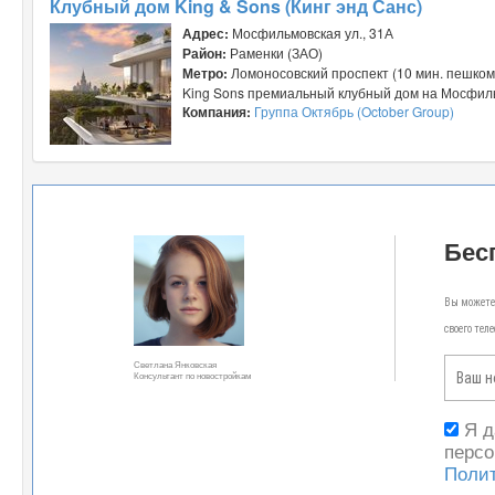
Клубный дом King & Sons (Кинг энд Санс)
Адрес:
Мосфильмовская ул., 31А
Район:
Раменки (ЗАО)
Метро:
Ломоносовский проспект (10 мин. пешком
King Sons премиальный клубный дом на Мосфильм
Компания:
Группа Октябрь (October Group)
Бес
Вы можете 
своего тел
Светлана Янковская
Консультант по новостройкам
Я 
персо
Поли