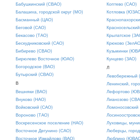
Бабушкинский (СВАО)
Коптево (САО)
Балашиха, городской округ (МО)
Котловка (ЮЗА
Басманный (ЦАО)
Краснопахорски
Беговой (САО)
Красносельский
Бекасово (ТАО)
Крылатское (ЗА
Бескудниковский (САО)
Крюково (ЗелАО
Бибирево (СВАО)
Кузьминки (ЮВ
Бирюлево Восточное (ЮАО)
Кунцево (ЗАО)
Богородское (ВАО)
Л
Бутырский (СВАО)
Левобережный 
В
Ленинский, горо
Вешняки (ВАО)
Лефортово (ЮВ
Внуково (НАО)
Лианозово (СВ
Войковский (САО)
Ломоносовский
Вороново (ТАО)
Лосиноостровск
Воскресенское поселение (НАО)
Луховицы, муни
Восточное Дегунино (САО)
Люберцы, город
Восточное Измайлово (ВАО)
Люблино (ЮВА