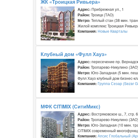
ЖК «Троицкая Ривьера»
Адрес:
Прибрежная ул., 1
Район:
Троицк (ТАО)
Метро:
Теплый стан (38 мин. тра
Жилой комплекс Троицкая Ривьера
Компания:
Новые Кварталы
Клубный дом «Фулл Хауз»
Адрес:
пересечение пр. Вернадск
Район:
Тропарево-Никулино (ЗАО
Метро:
Юго-Западная (5 мин. пеш
Фулл Хауз клубный дом бизнес-кл
Компания:
Группа Сезар (Sezar G
МФК CITIMIX (СитиМикс)
Адрес:
Востряковское ш., 7, стр. 6
Район:
Тропарево-Никулино (ЗАО
Метро:
Юго-Западная (10 мин. тр
CITIMIX современный многофункц
Компания:
Апсис Глобальный (Aps