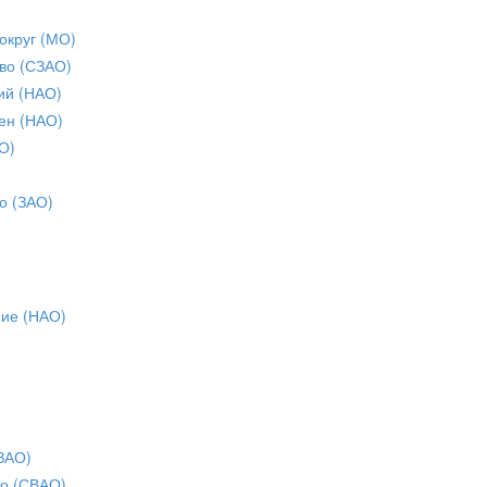
округ (МО)
во (СЗАО)
ий (НАО)
ен (НАО)
О)
о (ЗАО)
ние (НАО)
ЗАО)
о (СВАО)