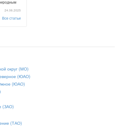
природным
24.06.2025
Все статьи
кой округ (МО)
еверное (ЮАО)
Южное (ЮАО)
)
е (ЗАО)
ение (ТАО)