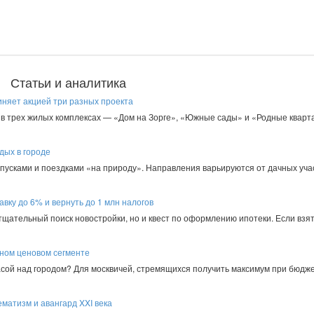
Статьи и аналитика
иняет акцией три разных проекта
в трех жилых комплексах — «Дом на Зорге», «Южные сады» и «Родные кварта
дых в городе
пусками и поездками «на природу». Направления варьируются от дачных уча
авку до 6% и вернуть до 1 млн налогов
 тщательный поиск новостройки, но и квест по оформлению ипотеки. Если взят
пном ценовом сегменте
асой над городом? Для москвичей, стремящихся получить максимум при бюдже
матизм и авангард XXI века