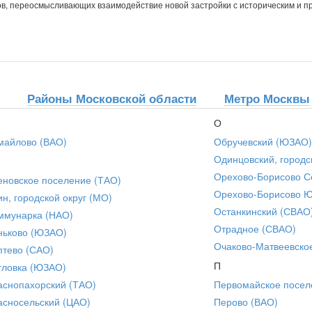
в, переосмысливающих взаимодействие новой застройки с историческим и 
Районы Московской области
Метро Москвы
О
майлово (ВАО)
Обручевский (ЮЗАО)
Одинцовский, городс
Орехово-Борисово С
еновское поселение (ТАО)
Орехово-Борисово 
ин, городской округ (МО)
Останкинский (СВАО
ммунарка (НАО)
Отрадное (СВАО)
ньково (ЮЗАО)
Очаково-Матвеевско
птево (САО)
П
тловка (ЮЗАО)
аснопахорский (ТАО)
Первомайское посел
асносельский (ЦАО)
Перово (ВАО)