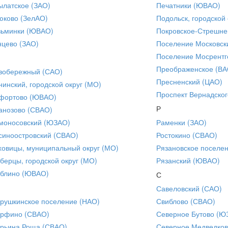
ылатское (ЗАО)
Печатники (ЮВАО)
юково (ЗелАО)
Подольск, городской 
зьминки (ЮВАО)
Покровское-Стрешне
нцево (ЗАО)
Поселение Московск
Поселение Мосрентг
Преображенское (ВА
вобережный (САО)
Пресненский (ЦАО)
нинский, городской округ (МО)
Проспект Вернадског
фортово (ЮВАО)
Р
анозово (СВАО)
моносовский (ЮЗАО)
Раменки (ЗАО)
синоостровский (СВАО)
Ростокино (СВАО)
ховицы, муниципальный округ (МО)
Рязановское поселе
берцы, городской округ (МО)
Рязанский (ЮВАО)
блино (ЮВАО)
С
Савеловский (САО)
рушкинское поселение (НАО)
Свиблово (СВАО)
рфино (СВАО)
Северное Бутово (Ю
рьина Роща (СВАО)
Северное Медведков