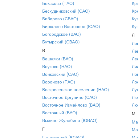
Бекасово (ТАО)
Кр
Бескудниковский (САО)
Кр
Бибирево (СВАО)
Ку
Бирюлево Восточное (ЮАО)
Ку
Богородское (ВАО)
Л
Бутырский (СВАО)
Ле
В
Ле
Вешняки (ВАО)
Ле
Внуково (НАО)
Ли
Войковский (САО)
Ло
Вороново (ТАО)
Ло
Воскресенское поселение (НАО)
Лу
Восточное Дегунино (САО)
Лю
Восточное Измайлово (ВАО)
Лю
Восточный (ВАО)
М
Выхино-Жулебино (ЮВАО)
Ма
Г
Ма
Гагаринский (ЮЗАО)
Ма