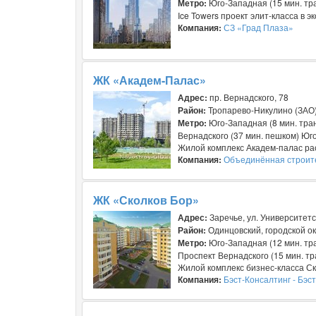
Метро:
Юго-Западная (15 мин. тра
Ice Towers проект элит-класса в 
Компания:
СЗ «Град Плаза»
ЖК «Академ-Палас»
Адрес:
пр. Вернадского, 78
Район:
Тропарево-Никулино (ЗАО
Метро:
Юго-Западная (8 мин. тран
Вернадского (37 мин. пешком) Юг
Жилой комплекс Академ-палас рас
Компания:
Объединённая строит
ЖК «Сколков Бор»
Адрес:
Заречье, ул. Университетск
Район:
Одинцовский, городской ок
Метро:
Юго-Западная (12 мин. тр
Проспект Вернадского (15 мин. т
Жилой комплекс бизнес-класса Ск
Компания:
Бэст-Консалтинг - Бэс