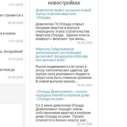
новостройках
14.01.2025
Девелопер вывел на рынок новый
корпус в жилом квартале
я стремится к
«Отрада»
26.02.2024
Девелопер ГК Отрада открыл
продажи квартир в корпусе
очередного этапа строительства
и в новом
квартала Отрада . Здание класса
комфорт+ включает три жилы...
14.01.2025
30.06.2026
Марсель Габдульманов:
а, бескрайний
региональные застройщики
вытесняют федералов в Москве
19.05.2025
без ценовых войн
Рынок недвижимости вступил в
астков до
эпоху тектонических сдвигов, где
грубая сила рекламного бюджета
30.06.2025
перестала быть главным оружием.
В новом выпуске канала...
25.06.2026
«Отрада Девелопмент» начала
передачу ключей в клубном доме
«Отрада на реке»
Со 2 июня девелопер Отрада
Девелопмент передет ключи
собственникам квартир в клубном
доме Отрада на реке . Проект
относится к бизнес-классу, рас...
22.06.2026