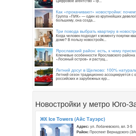
Цифровое агентство «Тр...
Как «прокачивают» новостройки: почем
Группа «ПИК» — один из крупнейших девелопе
большему, она созда...
Три повода выбрать квартиру в новостр
Когда человек подходит к моменту покупки к
доме? В пользу новостройк...
Ярославский район: есть, к чему присм
Ключевые особенности Ярославского района 
«Лосиный остров» и растущ...
Летний досуг в Щелково: 100% натурал
Летний сезон традиционно ассоциируется с о
российских и зарубежных кур...
Новостройки у метро Юго-З
ЖК Ice Towers (Айс Тауэрс)
Адрес:
ул. Лобачевского, вл. 3-5
Район:
Проспект Вернадского (ЗА