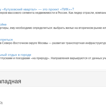
у «Кутузовский квартал» — это проект «ПИК+»?
ров массового сегмента недвижимости в России. Как лидер отрасли, компани
ойке
вартиры, ему необходимо определиться: выбрать жилье на вторичном рынке ил
отреться
в Северо-Восточном округе Москвы — развитая транспортная инфраструктур
ьный отдых в городе
тпусками и поездками «на природу». Направления варьируются от дачных уч
ападная
О)