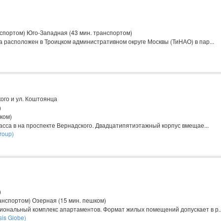
нспортом) Юго-Западная (43 мин. транспортом)
 расположен в Троицком административном округе Москвы (ТиНАО) в пар...
ого и ул. Коштоянца
)
ком)
асса в на проспекте Вернадского. Двадцатипятиэтажный корпус вмещае...
roup)
)
анспортом) Озерная (15 мин. пешком)
иональный комплекс апартаментов. Формат жилых помещений допускает в р..
is Globe)