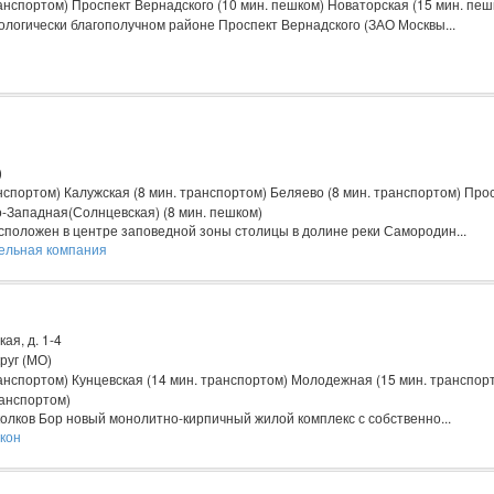
нспортом) Проспект Вернадского (10 мин. пешком) Новаторская (15 мин. пеш
экологически благополучном районе Проспект Вернадского (ЗАО Москвы...
)
спортом) Калужская (8 мин. транспортом) Беляево (8 мин. транспортом) Про
о-Западная(Солнцевская) (8 мин. пешком)
положен в центре заповедной зоны столицы в долине реки Самородин...
ельная компания
ая, д. 1-4
руг (МО)
анспортом) Кунцевская (14 мин. транспортом) Молодежная (15 мин. транспор
ранспортом)
олков Бор новый монолитно-кирпичный жилой комплекс с собственно...
ткон