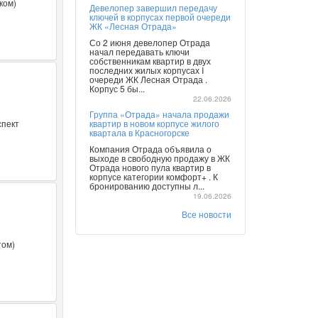
ком)
Девелопер завершил передачу
ключей в корпусах первой очереди
ЖК «Лесная Отрада»
Со 2 июня девелопер Отрада
начал передавать ключи
собственникам квартир в двух
последних жилых корпусах I
очереди ЖК Лесная Отрада .
Корпус 5 бы...
22.06.2026
Группа «Отрада» начала продажи
спект
квартир в новом корпусе жилого
квартала в Красногорске
Компания Отрада объявила о
выходе в свободную продажу в ЖК
Отрада нового пула квартир в
корпусе категории комфорт+ . К
бронированию доступны л...
19.06.2026
Все новости
том)