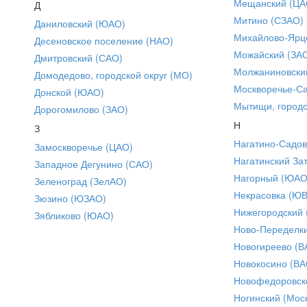
Мещанский (ЦА
Д
Митино (СЗАО)
Даниловский (ЮАО)
Михайлово-Ярце
Десеновское поселение (НАО)
Можайский (ЗА
Дмитровский (САО)
Молжаниновски
Домодедово, городской округ (МО)
Москворечье-С
Донской (ЮАО)
Мытищи, городс
Дорогомилово (ЗАО)
Н
З
Нагатино-Садо
Замоскворечье (ЦАО)
Нагатинский За
Западное Дегунино (САО)
Нагорный (ЮАО
Зеленоград (ЗелАО)
Некрасовка (Ю
Зюзино (ЮЗАО)
Нижегородский
Зябликово (ЮАО)
Ново-Переделки
Новогиреево (В
Новокосино (ВА
Новофедоровск
Ногинский (Моск