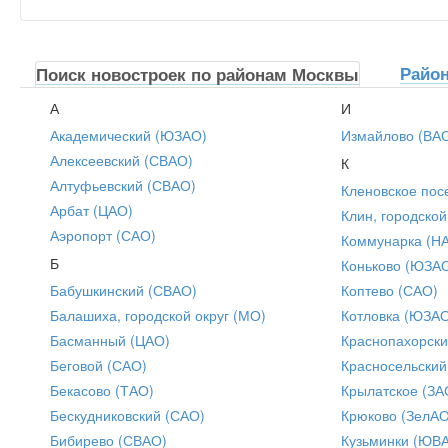
Райо
Поиск новостроек по районам Москвы
А
И
Академический (ЮЗАО)
Измайлово (ВА
Алексеевский (СВАО)
К
Алтуфьевский (СВАО)
Кленовское пос
Арбат (ЦАО)
Клин, городской
Аэропорт (САО)
Коммунарка (Н
Б
Коньково (ЮЗА
Бабушкинский (СВАО)
Коптево (САО)
Балашиха, городской округ (МО)
Котловка (ЮЗА
Басманный (ЦАО)
Краснопахорски
Беговой (САО)
Красносельский
Бекасово (ТАО)
Крылатское (ЗА
Бескудниковский (САО)
Крюково (ЗелАО
Бибирево (СВАО)
Кузьминки (ЮВ