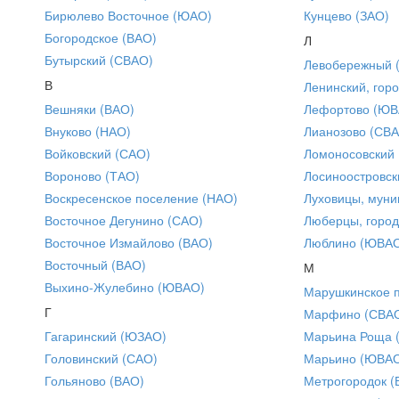
Бирюлево Восточное (ЮАО)
Кунцево (ЗАО)
Богородское (ВАО)
Л
Бутырский (СВАО)
Левобережный 
В
Ленинский, горо
Вешняки (ВАО)
Лефортово (ЮВ
Внуково (НАО)
Лианозово (СВ
Войковский (САО)
Ломоносовский
Вороново (ТАО)
Лосиноостровск
Воскресенское поселение (НАО)
Луховицы, муни
Восточное Дегунино (САО)
Люберцы, город
Восточное Измайлово (ВАО)
Люблино (ЮВА
Восточный (ВАО)
М
Выхино-Жулебино (ЮВАО)
Марушкинское 
Г
Марфино (СВА
Гагаринский (ЮЗАО)
Марьина Роща 
Головинский (САО)
Марьино (ЮВА
Гольяново (ВАО)
Метрогородок (