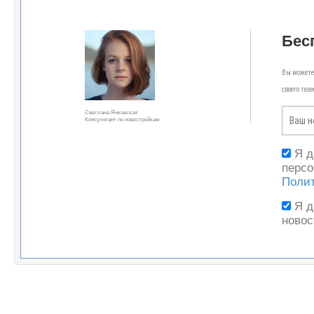
Бес
Вы можете 
своего тел
Светлана Янковская
Консультант по новостройкам
Я 
персо
Поли
Я 
новос