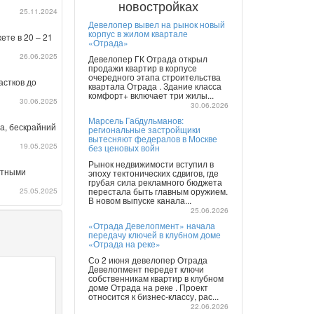
новостройках
25.11.2024
Девелопер вывел на рынок новый
корпус в жилом квартале
ете в 20 – 21
«Отрада»
26.06.2025
Девелопер ГК Отрада открыл
продажи квартир в корпусе
очередного этапа строительства
астков до
квартала Отрада . Здание класса
комфорт+ включает три жилы...
30.06.2025
30.06.2026
Марсель Габдульманов:
а, бескрайний
региональные застройщики
вытесняют федералов в Москве
19.05.2025
без ценовых войн
Рынок недвижимости вступил в
готными
эпоху тектонических сдвигов, где
грубая сила рекламного бюджета
25.05.2025
перестала быть главным оружием.
В новом выпуске канала...
25.06.2026
«Отрада Девелопмент» начала
передачу ключей в клубном доме
«Отрада на реке»
Со 2 июня девелопер Отрада
Девелопмент передет ключи
собственникам квартир в клубном
доме Отрада на реке . Проект
относится к бизнес-классу, рас...
22.06.2026