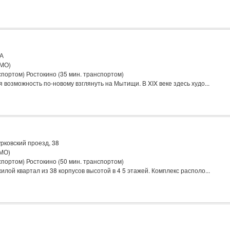
7А
(МО)
портом) Ростокино (35 мин. транспортом)
возможность по-новому взглянуть на Мытищи. В XIX веке здесь худо...
рковский проезд, 38
(МО)
портом) Ростокино (50 мин. транспортом)
ой квартал из 38 корпусов высотой в 4 5 этажей. Комплекс располо...