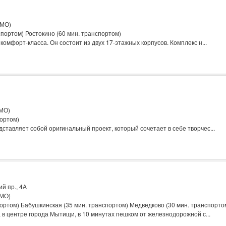
(МО)
портом) Ростокино (60 мин. транспортом)
омфорт-класса. Он состоит из двух 17-этажных корпусов. Комплекс н...
(МО)
портом)
ставляет собой оригинальный проект, который сочетает в себе творчес...
 пр., 4А
(МО)
ортом) Бабушкинская (35 мин. транспортом) Медведково (30 мин. транспорто
 в центре города Мытищи, в 10 минутах пешком от железнодорожной с...