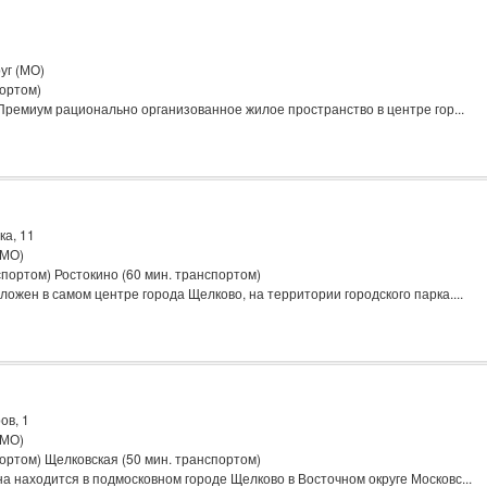
уг (МО)
портом)
ремиум рационально организованное жилое пространство в центре гор...
ка, 11
(МО)
портом) Ростокино (60 мин. транспортом)
ожен в самом центре города Щелково, на территории городского парка....
ов, 1
(МО)
ортом) Щелковская (50 мин. транспортом)
 находится в подмосковном городе Щелково в Восточном округе Московс...