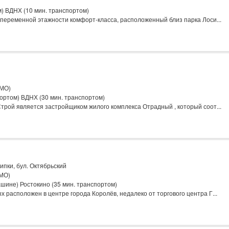
м) ВДНХ (10 мин. транспортом)
 переменной этажности комфорт-класса, расположенный близ парка Лоси...
(МО)
портом) ВДНХ (30 мин. транспортом)
рой является застройщиком жилого комплекса Отрадный , который соот...
ипки, бул. Октябрьский
(МО)
шине) Ростокино (35 мин. транспортом)
 расположен в центре города Королёв, недалеко от торгового центра Г...