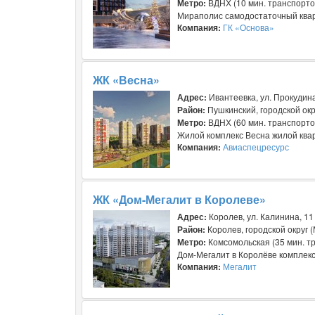
Метро:
ВДНХ (10 мин. транспортом
Мираполис самодостаточный квар
Компания:
ГК «Основа»
ЖК «Весна»
Адрес:
Ивантеевка, ул. Прокудина
Район:
Пушкинский, городской окр
Метро:
ВДНХ (60 мин. транспорто
Жилой комплекс Весна жилой кварт
Компания:
Авиаспецресурс
ЖК «Дом-Мегалит в Королеве»
Адрес:
Королев, ул. Калинина, 11
Район:
Королев, городской округ 
Метро:
Комсомольская (35 мин. тр
Дом‐Мегалит в Королёве комплекс 
Компания:
Мегалит