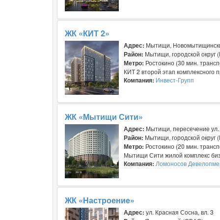
ЖК «КИТ 2»
Адрес:
Мытищи, Новомытищински
Район:
Мытищи, городской округ 
Метро:
Ростокино (30 мин. трансп
КИТ 2 второй этап комплексного п
Компания:
Инвест-Групп
ЖК «Мытищи Сити»
Адрес:
Мытищи, пересечение ул. 
Район:
Мытищи, городской округ 
Метро:
Ростокино (20 мин. трансп
Мытищи Сити жилой комплекс бизне
Компания:
Ломоносов Девелопме
ЖК «Настроение»
Адрес:
ул. Красная Сосна, вл. 3