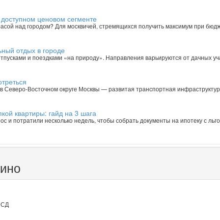
 доступном ценовом сегменте
ррасой над городом? Для москвичей, стремящихся получить максимум при бюдж
ьный отдых в городе
тпусками и поездками «на природу». Направления варьируются от дачных уч
отреться
в Северо-Восточном округе Москвы — развитая транспортная инфраструктур
кой квартиры: гайд на 3 шага
ос и потратили несколько недель, чтобы собрать документы на ипотеку с ль
кино
МСД