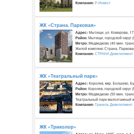
Компания:
Р-Инвест
ЖК «Страна. Парковая»
Адрес:
Мытищи, ул. Комарова, 1
Район:
Мытищи, городской округ 
Метро:
Медведково (40 мин. транс
Жилой комплекс Страна. Парковая 
Компания:
СТРАНА Девелопмент
ЖК «Театральный парк»
Адрес:
Королев, мкр. Болшево, Бу
Район:
Королев, городской округ 
Метро:
Медведково (50 мин. транс
Театральный парк малоэтажный жил
Компания:
Гранель Девелопмент
ЖК «Триколор»
Адрес:
пр. Мира, 188Б, корп. 1-4