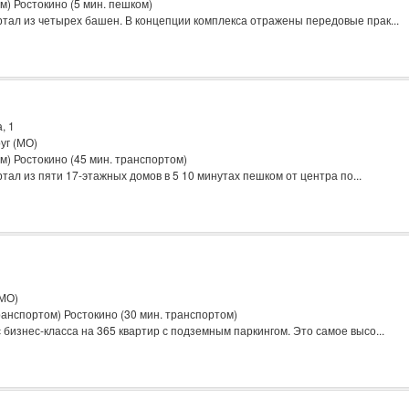
) Ростокино (5 мин. пешком)
тал из четырех башен. В концепции комплекса отражены передовые прак...
, 1
уг (МО)
м) Ростокино (45 мин. транспортом)
ал из пяти 17-этажных домов в 5 10 минутах пешком от центра по...
(МО)
анспортом) Ростокино (30 мин. транспортом)
бизнес‐класса на 365 квартир с подземным паркингом. Это самое высо...