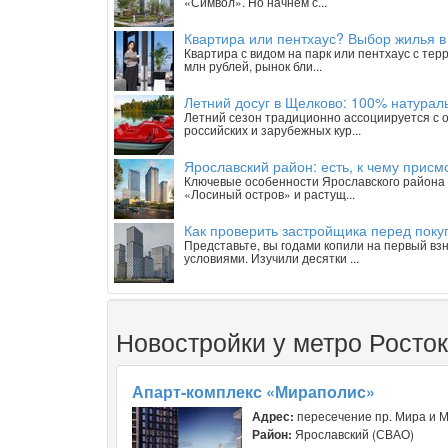
«Символ». Но начнем с...
Квартира или пентхаус? Выбор жилья в
Квартира с видом на парк или пентхаус с те
млн рублей, рынок бли...
Летний досуг в Щелково: 100% натурал
Летний сезон традиционно ассоциируется с о
российских и зарубежных кур...
Ярославский район: есть, к чему присм
Ключевые особенности Ярославского района 
«Лосиный остров» и растущ...
Как проверить застройщика перед покуп
Представьте, вы годами копили на первый взн
условиями. Изучили десятки ...
Новостройки у метро Росто
Апарт-комплекс «Мираполис»
Адрес:
пересечение пр. Мира и 
Район:
Ярославский (СВАО)