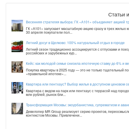
Статьи 
Весенняя стратегия выбора: ГК «А101» объединяет акцией т
ГК «А101» запускает масштабную акцию сразу в трех жилых 
30 апреля покупатели пол...
Летний досуг в Щелково: 100% натуральный отдых в городе
Летний сезон традиционно ассоциируется с отпусками и поез
российских и зарубежных кур...
Кейс: как молодой семье снизила ипотечную ставку до 6% и ве
Покупка квартиры в 2025 году — это не только тщательный по
«правильной ипотеке»...
Квартира или пентхаус? Выбор жилья в доступном ценовом с
Квартира с видом на парк или пентхаус с террасой над город
млн рублей, рынок бли...
Трансформация Москвы: экоурбанистика, супрематизм и аванг
Девелопер MR Group реализует серию проектов, переосмысл
контекстом Москвы. Привлечени...