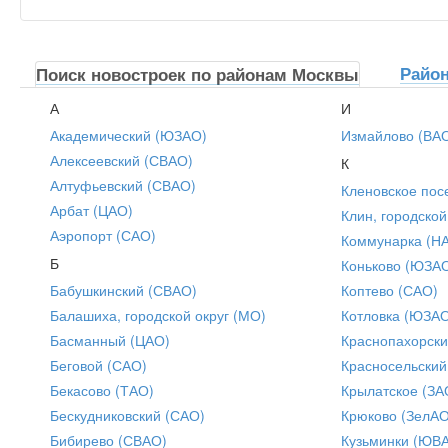
Райо
Поиск новостроек по районам Москвы
А
И
Академический (ЮЗАО)
Измайлово (ВА
Алексеевский (СВАО)
К
Алтуфьевский (СВАО)
Кленовское пос
Арбат (ЦАО)
Клин, городской
Аэропорт (САО)
Коммунарка (Н
Б
Коньково (ЮЗА
Бабушкинский (СВАО)
Коптево (САО)
Балашиха, городской округ (МО)
Котловка (ЮЗА
Басманный (ЦАО)
Краснопахорски
Беговой (САО)
Красносельский
Бекасово (ТАО)
Крылатское (ЗА
Бескудниковский (САО)
Крюково (ЗелАО
Бибирево (СВАО)
Кузьминки (ЮВ