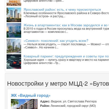
Цифровое агентство «Трен...
Ярославский район: есть, к чему присмотреться
Ключевые особенности Ярославского района в Северо-Вост
«Лосиный остров» и растущ...
Жизнь в апартаментах: как в Москве зародился и в
В 2010-х годах в России проснулась мода на внутренний тур
апартаментов — комплексов с...
«Символ» поколений: как угодить всем?
— Нельзя всем угодить, — гласит пословица. — Можно! — о
«Символ». Но начнем с...
Коварный паркинг: предупреждения и советы при п
Хорошая идея — купить сразу и квартиру и место на паркинг
Цифровое агентство «Тр...
Новостройки у метро МЦД-2 «Буто
ЖК «Видный город»
Адрес:
Видное, ул. Святослава Рихтера
Район:
Ленинский, городской округ (МО)