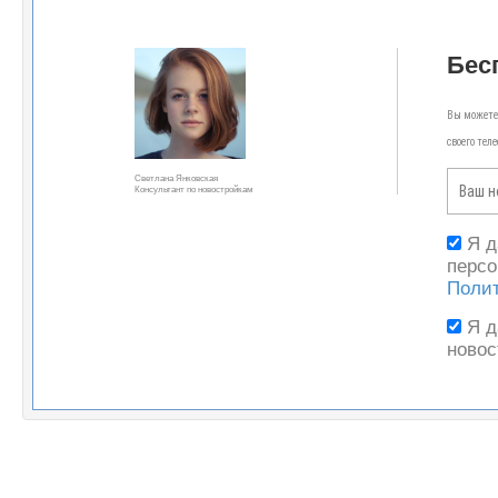
Бес
Вы можете 
своего тел
Светлана Янковская
Консультант по новостройкам
Я 
персо
Поли
Я 
новос