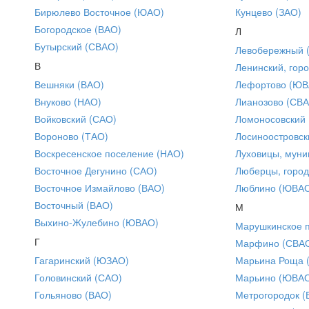
Бирюлево Восточное (ЮАО)
Кунцево (ЗАО)
Богородское (ВАО)
Л
Бутырский (СВАО)
Левобережный 
В
Ленинский, горо
Вешняки (ВАО)
Лефортово (ЮВ
Внуково (НАО)
Лианозово (СВ
Войковский (САО)
Ломоносовский
Вороново (ТАО)
Лосиноостровск
Воскресенское поселение (НАО)
Луховицы, муни
Восточное Дегунино (САО)
Люберцы, город
Восточное Измайлово (ВАО)
Люблино (ЮВА
Восточный (ВАО)
М
Выхино-Жулебино (ЮВАО)
Марушкинское 
Г
Марфино (СВА
Гагаринский (ЮЗАО)
Марьина Роща 
Головинский (САО)
Марьино (ЮВА
Гольяново (ВАО)
Метрогородок (