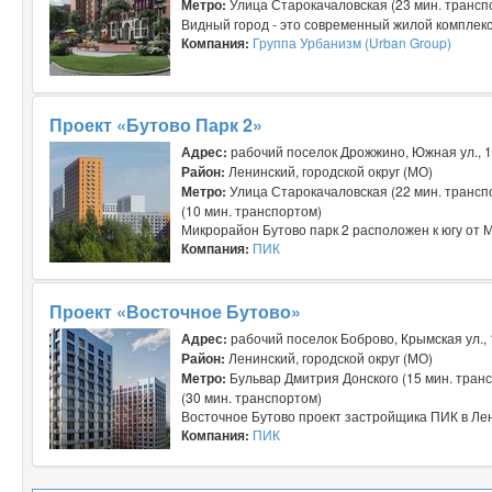
Метро:
Улица Старокачаловская (23 мин. трансп
Видный город - это современный жилой комплекс,
Компания:
Группа Урбанизм (Urban Group)
Проект «Бутово Парк 2»
Адрес:
рабочий поселок Дрожжино, Южная ул., 
Район:
Ленинский, городской округ (МО)
Метро:
Улица Старокачаловская (22 мин. трансп
(10 мин. транспортом)
Микрорайон Бутово парк 2 расположен к югу от 
Компания:
ПИК
Проект «Восточное Бутово»
Адрес:
рабочий поселок Боброво, Крымская ул., 
Район:
Ленинский, городской округ (МО)
Метро:
Бульвар Дмитрия Донского (15 мин. тран
(30 мин. транспортом)
Восточное Бутово проект застройщика ПИК в Лени
Компания:
ПИК