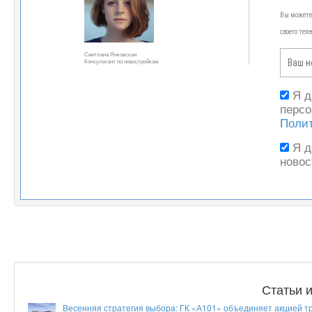
Вы можете 
своего тел
Светлана Янковская
Консультант по новостройкам
Я 
персо
Поли
Я 
новос
Статьи 
Весенняя стратегия выбора: ГК «А101» объединяет акцией т