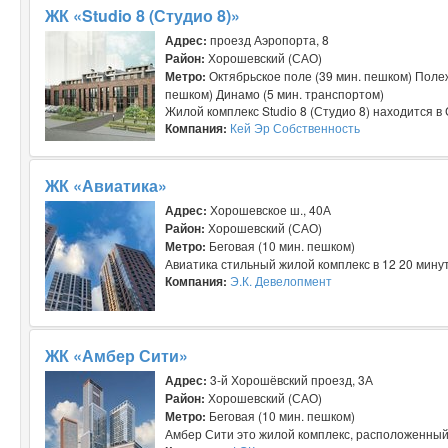
ЖК «Studio 8 (Студио 8)»
Адрес:
проезд Аэропорта, 8
Район:
Хорошевский (САО)
Метро:
Октябрьское поле (39 мин. пешком) Полеж
пешком) Динамо (5 мин. транспортом)
Жилой комплекс Studio 8 (Студио 8) находится в
Компания:
Кей Эр Собственность
ЖК «Авиатика»
Адрес:
Хорошевское ш., 40А
Район:
Хорошевский (САО)
Метро:
Беговая (10 мин. пешком)
Авиатика стильный жилой комплекс в 12 20 минут
Компания:
Э.К. Девелопмент
ЖК «Амбер Сити»
Адрес:
3-й Хорошёвский проезд, 3А
Район:
Хорошевский (САО)
Метро:
Беговая (10 мин. пешком)
Амбер Сити это жилой комплекс, расположенный 