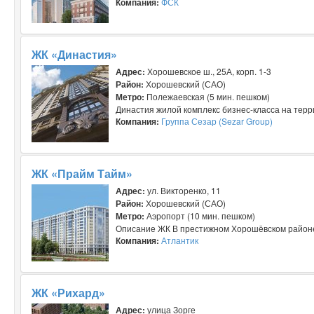
Компания:
ФСК
ЖК «Династия»
Адрес:
Хорошевское ш., 25А, корп. 1-3
Район:
Хорошевский (САО)
Метро:
Полежаевская (5 мин. пешком)
Династия жилой комплекс бизнес-класса на терр
Компания:
Группа Сезар (Sezar Group)
ЖК «Прайм Тайм»
Адрес:
ул. Викторенко, 11
Район:
Хорошевский (САО)
Метро:
Аэропорт (10 мин. пешком)
Описание ЖК В престижном Хорошёвском районе 
Компания:
Атлантик
ЖК «Рихард»
Адрес:
улица Зорге