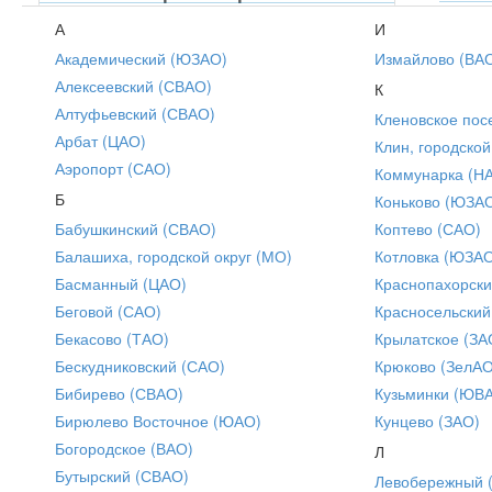
А
И
Академический (ЮЗАО)
Измайлово (ВА
Алексеевский (СВАО)
К
Алтуфьевский (СВАО)
Кленовское пос
Арбат (ЦАО)
Клин, городской
Аэропорт (САО)
Коммунарка (Н
Б
Коньково (ЮЗА
Бабушкинский (СВАО)
Коптево (САО)
Балашиха, городской округ (МО)
Котловка (ЮЗА
Басманный (ЦАО)
Краснопахорски
Беговой (САО)
Красносельский
Бекасово (ТАО)
Крылатское (ЗА
Бескудниковский (САО)
Крюково (ЗелАО
Бибирево (СВАО)
Кузьминки (ЮВ
Бирюлево Восточное (ЮАО)
Кунцево (ЗАО)
Богородское (ВАО)
Л
Бутырский (СВАО)
Левобережный 