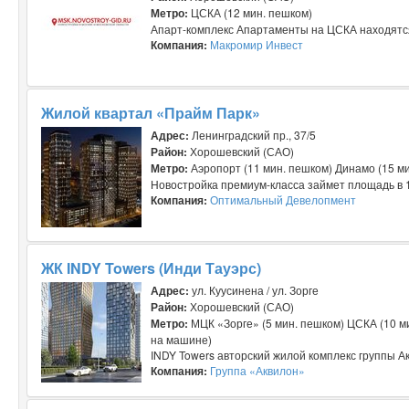
Метро:
ЦСКА (12 мин. пешком)
Апарт-комплекс Апартаменты на ЦСКА находятся 
Компания:
Макромир Инвест
Жилой квартал «Прайм Парк»
Адрес:
Ленинградский пр., 37/5
Район:
Хорошевский (САО)
Метро:
Аэропорт (11 мин. пешком) Динамо (15 ми
Новостройка премиум-класса займет площадь в 11,
Компания:
Оптимальный Девелопмент
ЖК INDY Towers (Инди Тауэрс)
Адрес:
ул. Куусинена / ул. Зорге
Район:
Хорошевский (САО)
Метро:
МЦК «Зорге» (5 мин. пешком) ЦСКА (10 ми
на машине)
INDY Towers авторский жилой комплекс группы Ак
Компания:
Группа «Аквилон»