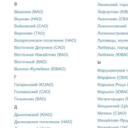
В
Ленинский, горо
Вешняки (ВАО)
Лефортово (ЮВ
Внуково (НАО)
Лианозово (СВ
Войковский (САО)
Ломоносовский
Вороново (ТАО)
Лосиноостровск
Воскресенское поселение (НАО)
Луховицы, муни
Восточное Дегунино (САО)
Люберцы, город
Восточное Измайлово (ВАО)
Люблино (ЮВА
Восточный (ВАО)
М
Выхино-Жулебино (ЮВАО)
Марушкинское 
Г
Марфино (СВА
Гагаринский (ЮЗАО)
Марьина Роща 
Головинский (САО)
Марьино (ЮВА
Гольяново (ВАО)
Метрогородок (
Мещанский (ЦА
Д
Митино (СЗАО)
Даниловский (ЮАО)
Михайлово-Ярце
Десеновское поселение (НАО)
Можайский (ЗА