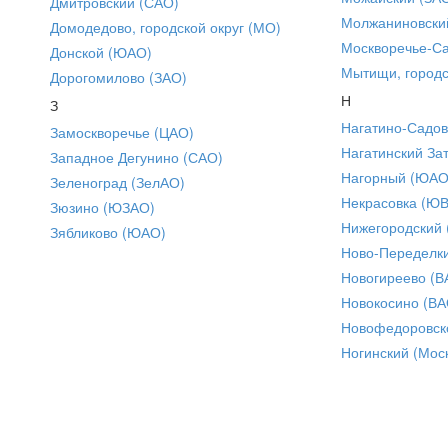
Дмитровский (САО)
Молжаниновски
Домодедово, городской округ (МО)
Москворечье-С
Донской (ЮАО)
Мытищи, городс
Дорогомилово (ЗАО)
Н
З
Нагатино-Садо
Замоскворечье (ЦАО)
Нагатинский За
Западное Дегунино (САО)
Нагорный (ЮАО
Зеленоград (ЗелАО)
Некрасовка (Ю
Зюзино (ЮЗАО)
Нижегородский
Зябликово (ЮАО)
Ново-Переделки
Новогиреево (В
Новокосино (ВА
Новофедоровск
Ногинский (Моск