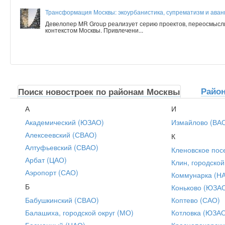
Трансформация Москвы: экоурбанистика, супрематизм и аванг
Девелопер MR Group реализует серию проектов, переосмысл
контекстом Москвы. Привлечени...
Райо
Поиск новостроек по районам Москвы
А
И
Академический (ЮЗАО)
Измайлово (ВА
Алексеевский (СВАО)
К
Алтуфьевский (СВАО)
Кленовское пос
Арбат (ЦАО)
Клин, городской
Аэропорт (САО)
Коммунарка (Н
Б
Коньково (ЮЗА
Бабушкинский (СВАО)
Коптево (САО)
Балашиха, городской округ (МО)
Котловка (ЮЗА
Басманный (ЦАО)
Краснопахорски