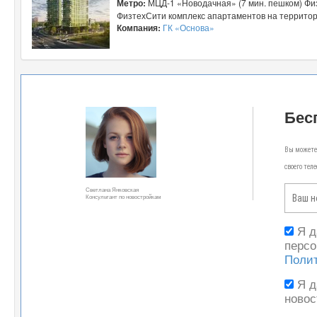
Метро:
МЦД-1 «Новодачная» (7 мин. пешком) Физ
ФизтехСити комплекс апартаментов на территори
Компания:
ГК «Основа»
Бес
Вы можете 
своего тел
Светлана Янковская
Консультант по новостройкам
Я 
персо
Поли
Я 
новос