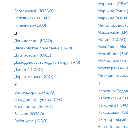
Г
Марфино (СВА
Гагаринский (ЮЗАО)
Марьина Роща 
Головинский (САО)
Марьино (ЮВА
Гольяново (ВАО)
Метрогородок (
Мещанский (ЦА
Д
Митино (СЗАО)
Даниловский (ЮАО)
Михайлово-Ярце
Десеновское поселение (НАО)
Можайский (ЗА
Дмитровский (САО)
Молжаниновски
Домодедово, городской округ (МО)
Москворечье-С
Донской (ЮАО)
Мытищи, городс
Дорогомилово (ЗАО)
Н
З
Нагатино-Садо
Замоскворечье (ЦАО)
Нагатинский За
Западное Дегунино (САО)
Нагорный (ЮАО
Зеленоград (ЗелАО)
Некрасовка (Ю
Зюзино (ЮЗАО)
Нижегородский
Зябликово (ЮАО)
Ново-Переделки