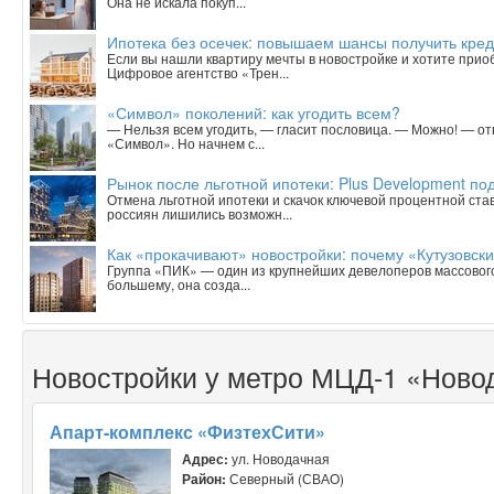
Она не искала покуп...
Ипотека без осечек: повышаем шансы получить кред
Если вы нашли квартиру мечты в новостройке и хотите приобр
Цифровое агентство «Трен...
«Символ» поколений: как угодить всем?
— Нельзя всем угодить, — гласит пословица. — Можно! — о
«Символ». Но начнем с...
Рынок после льготной ипотеки: Plus Development под
Отмена льготной ипотеки и скачок ключевой процентной ста
россиян лишились возможн...
Как «прокачивают» новостройки: почему «Кутузовск
Группа «ПИК» — один из крупнейших девелоперов массового 
большему, она созда...
Новостройки у метро МЦД-1 «Ново
Апарт-комплекс «ФизтехСити»
Адрес:
ул. Новодачная
Район:
Северный (СВАО)