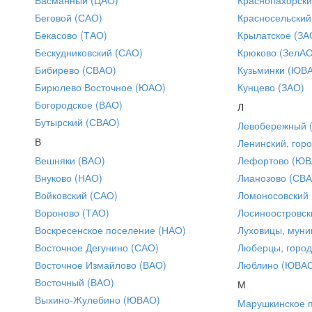
Беговой (САО)
Красносельский
Бекасово (ТАО)
Крылатское (ЗА
Бескудниковский (САО)
Крюково (ЗелАО
Бибирево (СВАО)
Кузьминки (ЮВ
Бирюлево Восточное (ЮАО)
Кунцево (ЗАО)
Богородское (ВАО)
Л
Бутырский (СВАО)
Левобережный 
В
Ленинский, горо
Вешняки (ВАО)
Лефортово (ЮВ
Внуково (НАО)
Лианозово (СВ
Войковский (САО)
Ломоносовский
Вороново (ТАО)
Лосиноостровск
Воскресенское поселение (НАО)
Луховицы, муни
Восточное Дегунино (САО)
Люберцы, город
Восточное Измайлово (ВАО)
Люблино (ЮВА
Восточный (ВАО)
М
Выхино-Жулебино (ЮВАО)
Марушкинское 