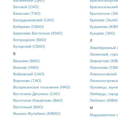
Беговой (САО)
Красносельский
Бекасово (ТАО)
Крылатское (ЗА
Бескудниковский (САО)
Крюково (ЗелАО
Бибирево (СВАО)
Кузьминки (ЮВ
Бирюлево Восточное (ЮАО)
Кунцево (ЗАО)
Богородское (ВАО)
Л
Бутырский (СВАО)
Левобережный 
В
Ленинский, горо
Вешняки (ВАО)
Лефортово (ЮВ
Внуково (НАО)
Лианозово (СВ
Войковский (САО)
Ломоносовский
Вороново (ТАО)
Лосиноостровск
Воскресенское поселение (НАО)
Луховицы, муни
Восточное Дегунино (САО)
Люберцы, город
Восточное Измайлово (ВАО)
Люблино (ЮВА
Восточный (ВАО)
М
Выхино-Жулебино (ЮВАО)
Марушкинское 