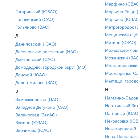
Г
Марфино (СВА
Гагаринский (ЮЗАО)
Марьина Роща 
Головинский (САО)
Марьино (ЮВА
Гольяново (ВАО)
Метрогородок (
Мещанский (ЦА
Д
Митино (СЗАО)
Даниловский (ЮАО)
Михайлово-Ярце
Десеновское поселение (НАО)
Можайский (ЗА
Дмитровский (САО)
Молжаниновски
Домодедово, городской округ (МО)
Москворечье-С
Донской (ЮАО)
Мытищи, городс
Дорогомилово (ЗАО)
Н
З
Нагатино-Садо
Замоскворечье (ЦАО)
Нагатинский За
Западное Дегунино (САО)
Нагорный (ЮАО
Зеленоград (ЗелАО)
Некрасовка (Ю
Зюзино (ЮЗАО)
Нижегородский
Зябликово (ЮАО)
Ново-Переделки