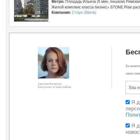
Метро:
Площадь Ильича (5 мин. пешком) Римская
Жилой комплекс класса бизнес+ STONE Rise расп
Компания:
Стоун (Stone)
Бес
Вы можете 
своего тел
Светлана Янковская
Консультант по новостройкам
Я 
персо
Поли
Я 
новос