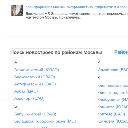
Трансформация Москвы: экоурбанистика, супрематизм и аванг
Девелопер MR Group реализует серию проектов, переосмысл
контекстом Москвы. Привлечени...
Райо
Поиск новостроек по районам Москвы
А
И
Академический (ЮЗАО)
Измайлово (ВА
Алексеевский (СВАО)
К
Алтуфьевский (СВАО)
Кленовское пос
Арбат (ЦАО)
Клин, городской
Аэропорт (САО)
Коммунарка (Н
Б
Коньково (ЮЗА
Бабушкинский (СВАО)
Коптево (САО)
Балашиха, городской округ (МО)
Котловка (ЮЗА
Басманный (ЦАО)
Краснопахорски