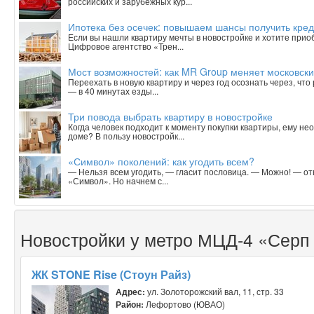
российских и зарубежных кур...
Ипотека без осечек: повышаем шансы получить кред
Если вы нашли квартиру мечты в новостройке и хотите приобр
Цифровое агентство «Трен...
Мост возможностей: как MR Group меняет московски
Переехать в новую квартиру и через год осознать через, чт
— в 40 минутах езды...
Три повода выбрать квартиру в новостройке
Когда человек подходит к моменту покупки квартиры, ему н
доме? В пользу новостройк...
«Символ» поколений: как угодить всем?
— Нельзя всем угодить, — гласит пословица. — Можно! — о
«Символ». Но начнем с...
Новостройки у метро МЦД-4 «Серп
ЖК STONE Rise (Стоун Райз)
Адрес:
ул. Золоторожский вал, 11, стр. 33
Район:
Лефортово (ЮВАО)