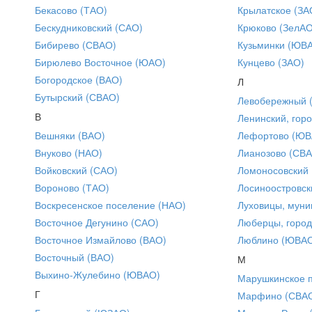
Бекасово (ТАО)
Крылатское (ЗА
Бескудниковский (САО)
Крюково (ЗелАО
Бибирево (СВАО)
Кузьминки (ЮВ
Бирюлево Восточное (ЮАО)
Кунцево (ЗАО)
Богородское (ВАО)
Л
Бутырский (СВАО)
Левобережный 
В
Ленинский, горо
Вешняки (ВАО)
Лефортово (ЮВ
Внуково (НАО)
Лианозово (СВ
Войковский (САО)
Ломоносовский
Вороново (ТАО)
Лосиноостровск
Воскресенское поселение (НАО)
Луховицы, муни
Восточное Дегунино (САО)
Люберцы, город
Восточное Измайлово (ВАО)
Люблино (ЮВА
Восточный (ВАО)
М
Выхино-Жулебино (ЮВАО)
Марушкинское 
Г
Марфино (СВА