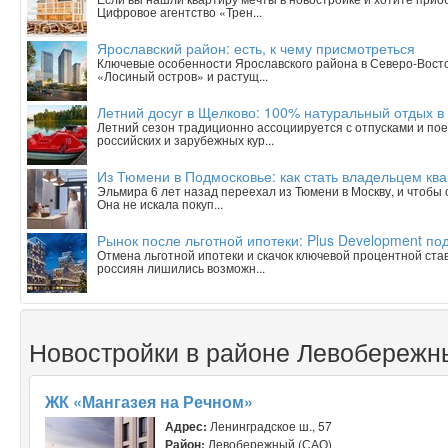
Цифровое агентство «Трен...
Ярославский район: есть, к чему присмотреться
Ключевые особенности Ярославского района в Северо-Вост
«Лосиный остров» и растущ...
Летний досуг в Щелково: 100% натуральный отдых в
Летний сезон традиционно ассоциируется с отпусками и пое
российских и зарубежных кур...
Из Тюмени в Подмосковье: как стать владельцем ква
Эльмира 6 лет назад переехал из Тюмени в Москву, и чтобы
Она не искала покуп...
Рынок после льготной ипотеки: Plus Development под
Отмена льготной ипотеки и скачок ключевой процентной ста
россиян лишились возможн...
Новостройки в районе Левобережн
ЖК «Мангазея на Речном»
Адрес:
Ленинградское ш., 57
Район:
Левобережный (САО)