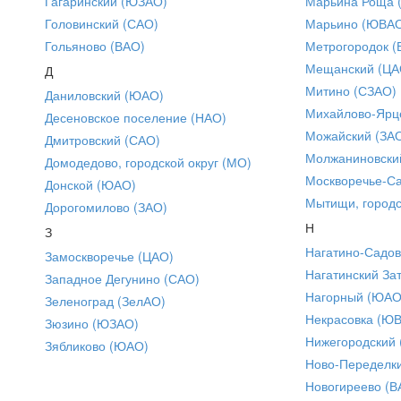
Гагаринский (ЮЗАО)
Марьина Роща 
Головинский (САО)
Марьино (ЮВА
Гольяново (ВАО)
Метрогородок (
Мещанский (ЦА
Д
Митино (СЗАО)
Даниловский (ЮАО)
Михайлово-Ярце
Десеновское поселение (НАО)
Можайский (ЗА
Дмитровский (САО)
Молжаниновски
Домодедово, городской округ (МО)
Москворечье-С
Донской (ЮАО)
Мытищи, городс
Дорогомилово (ЗАО)
Н
З
Нагатино-Садо
Замоскворечье (ЦАО)
Нагатинский За
Западное Дегунино (САО)
Нагорный (ЮАО
Зеленоград (ЗелАО)
Некрасовка (Ю
Зюзино (ЮЗАО)
Нижегородский
Зябликово (ЮАО)
Ново-Переделки
Новогиреево (В