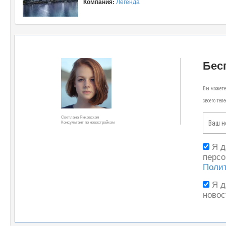
Компания:
Легенда
Бес
Вы можете 
своего тел
Светлана Янковская
Консультант по новостройкам
Я 
персо
Поли
Я 
новос