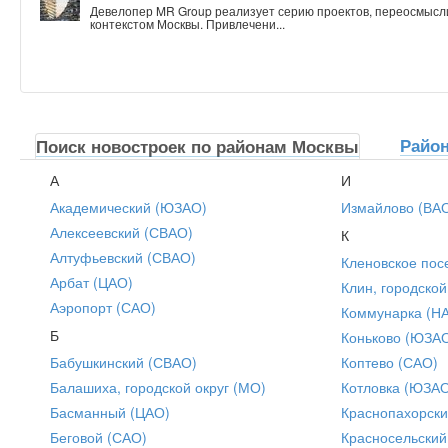
Девелопер MR Group реализует серию проектов, переосмысл
контекстом Москвы. Привлечени...
Райо
Поиск новостроек по районам Москвы
А
И
Академический (ЮЗАО)
Измайлово (ВА
Алексеевский (СВАО)
К
Алтуфьевский (СВАО)
Кленовское пос
Арбат (ЦАО)
Клин, городской
Аэропорт (САО)
Коммунарка (Н
Б
Коньково (ЮЗА
Бабушкинский (СВАО)
Коптево (САО)
Балашиха, городской округ (МО)
Котловка (ЮЗА
Басманный (ЦАО)
Краснопахорски
Беговой (САО)
Красносельский