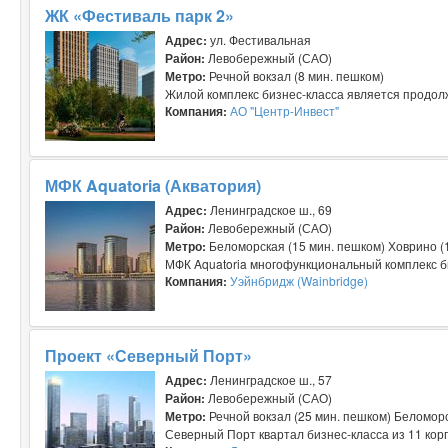
ЖК «Фестиваль парк 2»
Адрес:
ул. Фестивальная
Район:
Левобережный (САО)
Метро:
Речной вокзал (8 мин. пешком)
Жилой комплекс бизнес-класса является продолже
Компания:
АО "Центр-Инвест"
МФК Aquatoria (Акватория)
Адрес:
Ленинградское ш., 69
Район:
Левобережный (САО)
Метро:
Беломорская (15 мин. пешком) Ховрино (1
МФК Aquatoria многофункциональный комплекс биз
Компания:
Уэйнбридж (Wainbridge)
Проект «Северный Порт»
Адрес:
Ленинградское ш., 57
Район:
Левобережный (САО)
Метро:
Речной вокзал (25 мин. пешком) Беломорс
Северный Порт квартал бизнес-класса из 11 корп