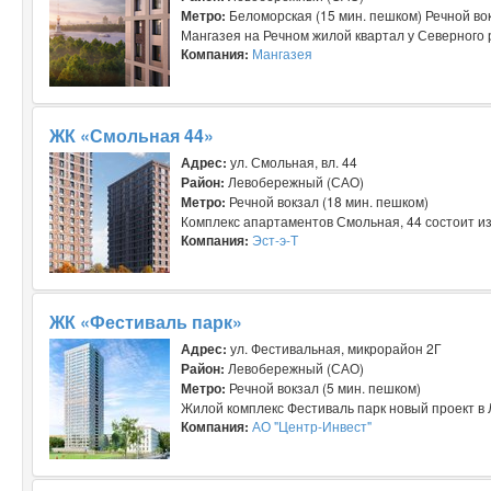
Метро:
Беломорская (15 мин. пешком) Речной вок
Мангазея на Речном жилой квартал у Северного ре
Компания:
Мангазея
ЖК «Смольная 44»
Адрес:
ул. Смольная, вл. 44
Район:
Левобережный (САО)
Метро:
Речной вокзал (18 мин. пешком)
Комплекс апартаментов Смольная, 44 состоит из
Компания:
Эст-э-Т
ЖК «Фестиваль парк»
Адрес:
ул. Фестивальная, микрорайон 2Г
Район:
Левобережный (САО)
Метро:
Речной вокзал (5 мин. пешком)
Жилой комплекс Фестиваль парк новый проект в 
Компания:
АО "Центр-Инвест"