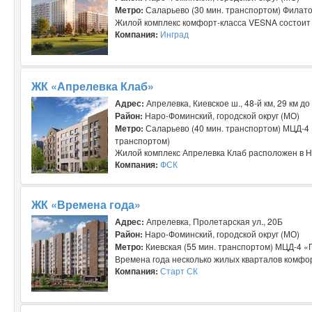
Метро:
Саларьево (30 мин. транспортом) Филатов
Жилой комплекс комфорт-класса VESNA состоит и
Компания:
Инград
ЖК «Апрелевка Клаб»
Адрес:
Апрелевка, Киевское ш., 48-й км, 29 км д
Район:
Наро-Фоминский, городской округ (МО)
Метро:
Саларьево (40 мин. транспортом) МЦД-4 
транспортом)
Жилой комплекс Апрелевка Клаб расположен в На
Компания:
ФСК
ЖК «Времена года»
Адрес:
Апрелевка, Пролетарская ул., 20Б
Район:
Наро-Фоминский, городской округ (МО)
Метро:
Киевская (55 мин. транспортом) МЦД-4 «
Времена года несколько жилых кварталов комфорт
Компания:
Старт СК