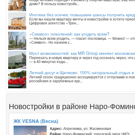
доме? В пользу новостройк...
Ипотека без осечек: повышаем шансы получить кред
Если вы нашли квартиру мечты в новостройке и хотите приобр
Цифровое агентство «Трен...
«Символ» поколений: как угодить всем?
— Нельзя всем угодить, — гласит пословица. — Можно! — о
«Символ». Но начнем с...
Мост возможностей: как MR Group меняет московски
Переехать в новую квартиру и через год осознать через, чт
— в 40 минутах езды...
Летний досуг в Щелково: 100% натуральный отдых в
Летний сезон традиционно ассоциируется с отпусками и пое
российских и зарубежных кур...
Новостройки в районе Наро-Фоминс
ЖК VESNA (Весна)
Адрес:
Апрелевка, ул. Жасминовая
Район:
Наро-Фоминский, городской округ (МО)