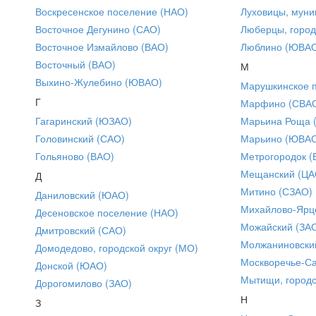
Воскресенское поселение (НАО)
Луховицы, муни
Восточное Дегунино (САО)
Люберцы, город
Восточное Измайлово (ВАО)
Люблино (ЮВА
Восточный (ВАО)
М
Выхино-Жулебино (ЮВАО)
Марушкинское 
Г
Марфино (СВА
Гагаринский (ЮЗАО)
Марьина Роща 
Головинский (САО)
Марьино (ЮВА
Гольяново (ВАО)
Метрогородок (
Мещанский (ЦА
Д
Митино (СЗАО)
Даниловский (ЮАО)
Михайлово-Ярце
Десеновское поселение (НАО)
Можайский (ЗА
Дмитровский (САО)
Молжаниновски
Домодедово, городской округ (МО)
Москворечье-С
Донской (ЮАО)
Мытищи, городс
Дорогомилово (ЗАО)
Н
З