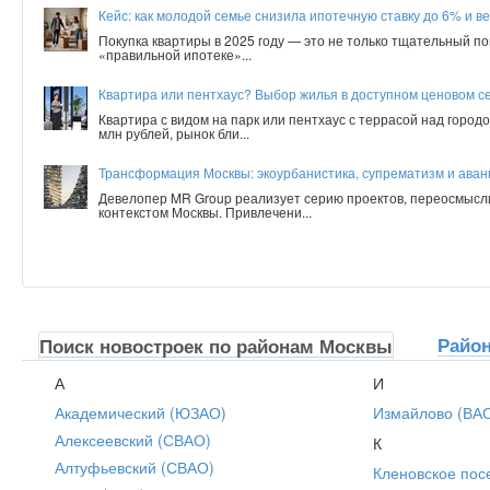
Кейс: как молодой семье снизила ипотечную ставку до 6% и ве
Покупка квартиры в 2025 году — это не только тщательный по
«правильной ипотеке»...
Квартира или пентхаус? Выбор жилья в доступном ценовом с
Квартира с видом на парк или пентхаус с террасой над город
млн рублей, рынок бли...
Трансформация Москвы: экоурбанистика, супрематизм и аванг
Девелопер MR Group реализует серию проектов, переосмысл
контекстом Москвы. Привлечени...
Райо
Поиск новостроек по районам Москвы
А
И
Академический (ЮЗАО)
Измайлово (ВА
Алексеевский (СВАО)
К
Алтуфьевский (СВАО)
Кленовское пос