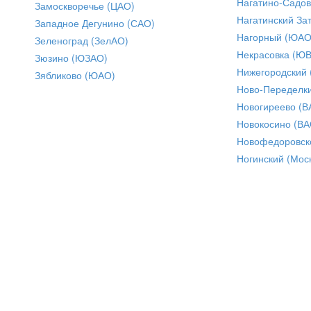
Нагатино-Садо
Замоскворечье (ЦАО)
Нагатинский За
Западное Дегунино (САО)
Нагорный (ЮАО
Зеленоград (ЗелАО)
Некрасовка (Ю
Зюзино (ЮЗАО)
Нижегородский
Зябликово (ЮАО)
Ново-Переделки
Новогиреево (В
Новокосино (ВА
Новофедоровск
Ногинский (Моск