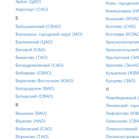
Арбат (ЦАО)
Клин, городской
Аэропорт (САО)
Коммунарка (Н
Б
Коньково (ЮЗА
Бабушкинский (СВАО)
Коптево (САО)
Балашиха, городской округ (МО)
Котловка (ЮЗА
Басманный (ЦАО)
Краснопахорски
Беговой (САО)
Красносельский
Бекасово (ТАО)
Крылатское (ЗА
Бескудниковский (САО)
Крюково (ЗелАО
Бибирево (СВАО)
Кузьминки (ЮВ
Бирюлево Восточное (ЮАО)
Кунцево (ЗАО)
Богородское (ВАО)
Л
Бутырский (СВАО)
Левобережный 
В
Ленинский, горо
Вешняки (ВАО)
Лефортово (ЮВ
Внуково (НАО)
Лианозово (СВ
Войковский (САО)
Ломоносовский
Вороново (ТАО)
Лосиноостровск