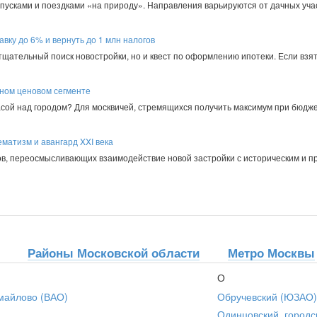
пусками и поездками «на природу». Направления варьируются от дачных уча
авку до 6% и вернуть до 1 млн налогов
 тщательный поиск новостройки, но и квест по оформлению ипотеки. Если взят
пном ценовом сегменте
асой над городом? Для москвичей, стремящихся получить максимум при бюдже
матизм и авангард XXI века
в, переосмысливающих взаимодействие новой застройки с историческим и 
Районы Московской области
Метро Москвы
О
майлово (ВАО)
Обручевский (ЮЗАО)
Одинцовский, городс