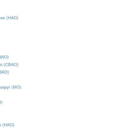
ние (НАО)
ЗАО)
о (СВАО)
ЗАО)
 округ (МО)
О)
е (НАО)