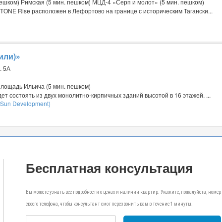
ешком) Римская (5 мин. пешком) МЦД-4 «Серп и молот» (5 мин. пешком)
TONE Rise расположен в Лефортово на границе с историческим Тагански...
или)»
. 5А
Площадь Ильича (5 мин. пешком)
ет состоять из двух монолитно-кирпичных зданий высотой в 16 этажей. ...
Sun Development)
Бесплатная консультация
Вы можете узнать все подробности о ценах и наличии квартир. Укажите, пожалуйста, номер
своего телефона, чтобы консультант смог перезвонить вам в течение 1 минуты.