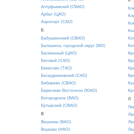
Алтуфьевский (СВАО)
Кл
Арбат (ЦАО)
Кл
Аэропорт (САО)
Ко
Б
Ко
Бабушкинский (СВАО)
Ко
Балашиха, городской округ (МО)
Ко
Басманный (ЦАО)
Кр
Беговой (САО)
Кр
Бекасово (ТАО)
Кр
Бескудниковский (САО)
Кр
Бибирево (СВАО)
Ку
Бирюлево Восточное (ЮАО)
Ку
Богородское (ВАО)
Л
Бутырский (СВАО)
Ле
В
Ле
Вешняки (ВАО)
Ле
Внуково (НАО)
Ли