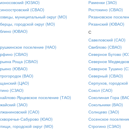
моносовский (ЮЗАО)
Раменки (ЗАО)
синоостровский (СВАО)
Ростокино (СВАО)
ховицы, муниципальный округ (МО)
Рязановское поселе
берцы, городской округ (МО)
Рязанский (ЮВАО)
блино (ЮВАО)
С
Савеловский (САО)
рушкинское поселение (НАО)
Свиблово (СВАО)
рфино (СВАО)
Северное Бутово (Ю
рьина Роща (СВАО)
Северное Медведков
рьино (ЮВАО)
Северное Тушино (С
трогородок (ВАО)
Северный (СВАО)
щанский (ЦАО)
Серпухов, городской
тино (СЗАО)
Сокол (САО)
хайлово-Ярцевское поселение (ТАО)
Соколиная Гора (ВА
жайский (ЗАО)
Сокольники (ВАО)
лжаниновский (САО)
Солнцево (ЗАО)
скворечье-Сабурово (ЮАО)
Сосенское поселени
тищи, городской округ (МО)
Строгино (СЗАО)