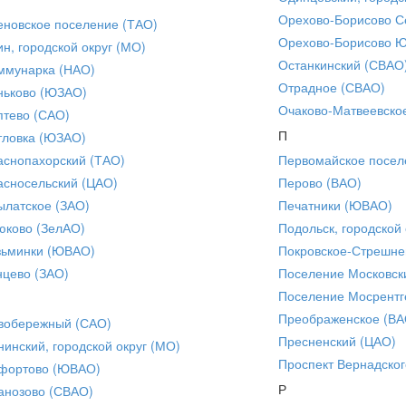
Орехово-Борисово С
еновское поселение (ТАО)
Орехово-Борисово 
ин, городской округ (МО)
Останкинский (СВАО
ммунарка (НАО)
Отрадное (СВАО)
ньково (ЮЗАО)
Очаково-Матвеевско
птево (САО)
П
тловка (ЮЗАО)
аснопахорский (ТАО)
Первомайское посел
асносельский (ЦАО)
Перово (ВАО)
ылатское (ЗАО)
Печатники (ЮВАО)
юково (ЗелАО)
Подольск, городской 
зьминки (ЮВАО)
Покровское-Стрешне
нцево (ЗАО)
Поселение Московск
Поселение Мосрентг
Преображенское (ВА
вобережный (САО)
Пресненский (ЦАО)
нинский, городской округ (МО)
Проспект Вернадског
фортово (ЮВАО)
Р
анозово (СВАО)