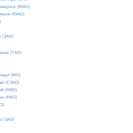
еверное (ЮАО)
Южное (ЮАО)
)
е (ЗАО)
ение (ТАО)
округ (МО)
во (СЗАО)
ий (НАО)
ен (НАО)
О)
о (ЗАО)