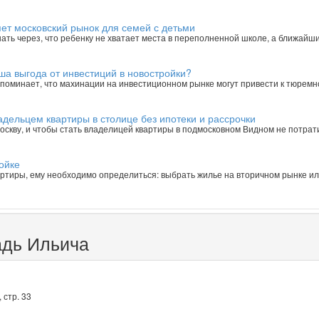
ет московский рынок для семей с детьми
нать через, что ребенку не хватает места в переполненной школе, а ближайш
ша выгода от инвестиций в новостройки?
поминает, что махинации на инвестиционном рынке могут привести к тюремн
адельцем квартиры в столице без ипотеки и рассрочки
оскву, и чтобы стать владелицей квартиры в подмосковном Видном не потрати
ойке
вартиры, ему необходимо определиться: выбрать жилье на вторичном рынке ил
адь Ильича
 стр. 33