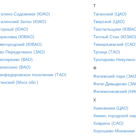
Т
гатино-Садовники (ЮАО)
Таганский (ЦАО)
гатинский Затон (ЮАО)
Тверской (ЦАО)
горный (ЮАО)
Текстильщики (ЮВА
красовка (ЮВАО)
Теплый Стан (ЮЗАО
жегородский (ЮВАО)
Тимирязевский (САО
во-Переделкино (ЗАО)
Троицк (ТАО)
вогиреево (ВАО)
Тропарево-Никулино
вокосино (ВАО)
Ф
вофедоровское поселение (ТАО)
Филевский парк (ЗАО
гинский (Моск обл.)
Фили-Давыдково (ЗА
Филимонковский (НА
Х
Хамовники (ЦАО)
Химки, городской окр
Ховрино (САО)
Хорошево-Мневники