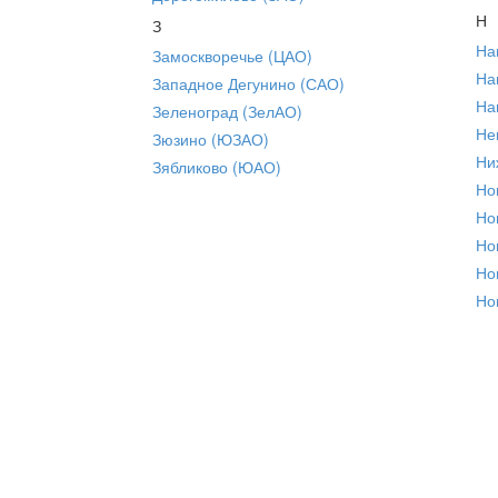
Н
З
На
Замоскворечье (ЦАО)
На
Западное Дегунино (САО)
На
Зеленоград (ЗелАО)
Не
Зюзино (ЮЗАО)
Ни
Зябликово (ЮАО)
Но
Но
Но
Но
Но