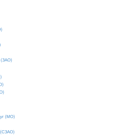
О)
)
)
 (ЗАО)
)
О)
О)
уг (МО)
 (СЗАО)