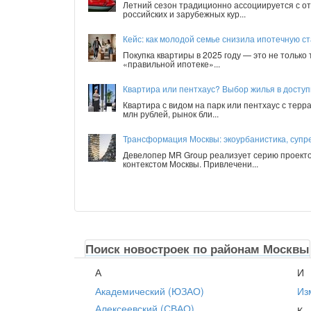
Летний сезон традиционно ассоциируется с от
российских и зарубежных кур...
Кейс: как молодой семье снизила ипотечную ст
Покупка квартиры в 2025 году — это не только
«правильной ипотеке»...
Квартира или пентхаус? Выбор жилья в досту
Квартира с видом на парк или пентхаус с терр
млн рублей, рынок бли...
Трансформация Москвы: экоурбанистика, супре
Девелопер MR Group реализует серию проекто
контекстом Москвы. Привлечени...
Поиск новостроек по районам Москвы
А
И
Академический (ЮЗАО)
Из
Алексеевский (СВАО)
К