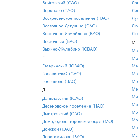
Войковский (САО)
Ло
Вороново (ТАО)
Ло
Воскресенское поселение (НАО)
Лу
Восточное Дегунино (САО)
Лю
Восточное Измайлово (ВАО)
Лю
Восточный (ВАО)
М
Выхино-Жулебино (ЮВАО)
Ма
Г
Ма
Гагаринский (ЮЗАО)
Ма
Головинский (САО)
Ма
Гольяново (ВАО)
Ме
Ме
Д
Ми
Даниловский (ЮАО)
Ми
Десеновское поселение (НАО)
Мо
Дмитровский (САО)
Мо
Домодедово, городской округ (МО)
Мо
Донской (ЮАО)
Мы
Дорогомилово (ЗАО)