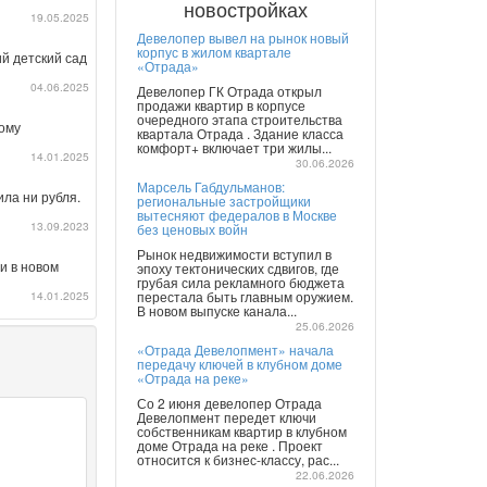
новостройках
19.05.2025
Девелопер вывел на рынок новый
корпус в жилом квартале
ий детский сад
«Отрада»
04.06.2025
Девелопер ГК Отрада открыл
продажи квартир в корпусе
очередного этапа строительства
ому
квартала Отрада . Здание класса
комфорт+ включает три жилы...
14.01.2025
30.06.2026
Марсель Габдульманов:
ла ни рубля.
региональные застройщики
вытесняют федералов в Москве
13.09.2023
без ценовых войн
Рынок недвижимости вступил в
и в новом
эпоху тектонических сдвигов, где
грубая сила рекламного бюджета
14.01.2025
перестала быть главным оружием.
В новом выпуске канала...
25.06.2026
«Отрада Девелопмент» начала
передачу ключей в клубном доме
«Отрада на реке»
Со 2 июня девелопер Отрада
Девелопмент передет ключи
собственникам квартир в клубном
доме Отрада на реке . Проект
относится к бизнес-классу, рас...
22.06.2026