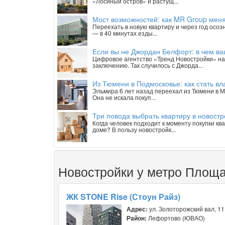
«Лосиный остров» и растущ...
Мост возможностей: как MR Group меня
Переехать в новую квартиру и через год осоз
— в 40 минутах езды...
Если вы не Джордан Белфорт: в чем ва
Цифровое агентство «Тренд Новостройки» на
заключению. Так случилось с Джорда...
Из Тюмени в Подмосковье: как стать вл
Эльмира 6 лет назад переехал из Тюмени в М
Она не искала покуп...
Три повода выбрать квартиру в новостр
Когда человек подходит к моменту покупки к
доме? В пользу новостройк...
Новостройки у метро Площ
ЖК STONE Rise (Стоун Райз)
Адрес:
ул. Золоторожский вал, 11,
Район:
Лефортово (ЮВАО)