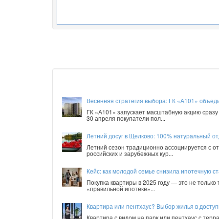
Весенняя стратегия выбора: ГК «А101» объед
ГК «А101» запускает масштабную акцию сразу 
30 апреля покупатели пол...
Летний досуг в Щелково: 100% натуральный от
Летний сезон традиционно ассоциируется с от
российских и зарубежных кур...
Кейс: как молодой семье снизила ипотечную ст
Покупка квартиры в 2025 году — это не только
«правильной ипотеке»...
Квартира или пентхаус? Выбор жилья в досту
Квартира с видом на парк или пентхаус с терр