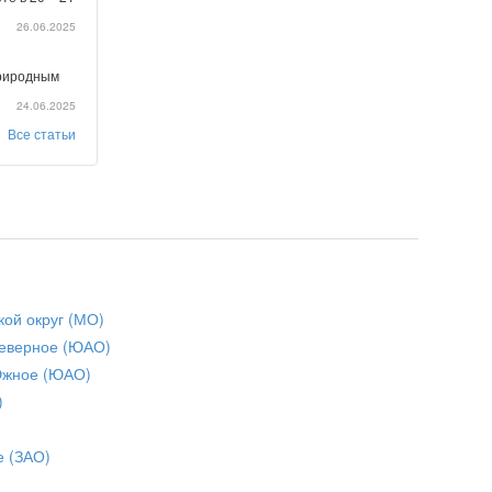
26.06.2025
природным
24.06.2025
Все статьи
кой округ (МО)
еверное (ЮАО)
Южное (ЮАО)
)
е (ЗАО)