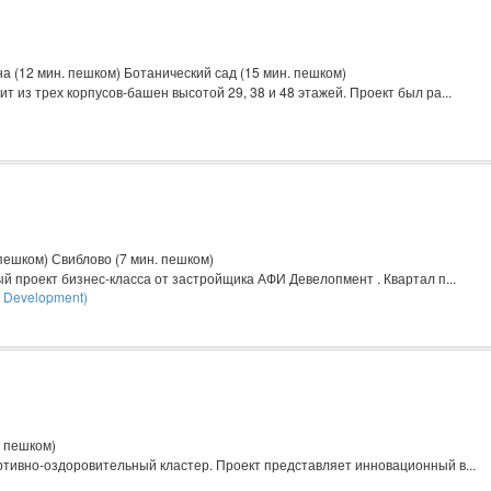
 (12 мин. пешком) Ботанический сад (15 мин. пешком)
т из трех корпусов-башен высотой 29, 38 и 48 этажей. Проект был ра...
пешком) Свиблово (7 мин. пешком)
й проект бизнес-класса от застройщика АФИ Девелопмент . Квартал п...
 Development)
я
. пешком)
тивно-оздоровительный кластер. Проект представляет инновационный в...