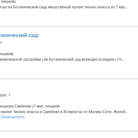
. пешком)
тал на Ботаническом саду масштабный проект бизнес-класса из 7 кир...
танический сад)
 1
 пешком)
мплексной застройки Life Ботанический сад возводится рядом с Гл...
орп. 1
пешком) Свиблово (7 мин. пешком)
роект бизнес-класса в Свиблово в 30 минутах от Москва-Сити. Жилой...
 Development)