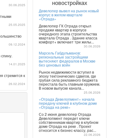
новостройках
30.06.2025
Девелопер вывел на рынок новый
корпус в жилом квартале
готными
«Отрада»
25.05.2025
Девелопер ГК Отрада открыл
продажи квартир в корпусе
очередного этапа строительства
 Большинство
квартала Отрада . Здание класса
комфорт+ включает три жилы...
09.12.2024
30.06.2026
Марсель Габдульманов:
 спину.
региональные застройщики
вытесняют федералов в Москве
14.01.2025
без ценовых войн
Рынок недвижимости вступил в
я стремится к
эпоху тектонических сдвигов, где
грубая сила рекламного бюджета
26.02.2024
перестала быть главным оружием.
В новом выпуске канала...
25.06.2026
«Отрада Девелопмент» начала
передачу ключей в клубном доме
«Отрада на реке»
Со 2 июня девелопер Отрада
Девелопмент передет ключи
собственникам квартир в клубном
доме Отрада на реке . Проект
относится к бизнес-классу, рас...
22.06.2026