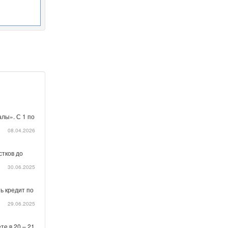
лы». С 1 по
08.04.2026
стков до
30.06.2025
ь кредит по
29.06.2025
те в 20 – 21