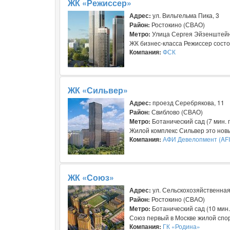
ЖК «Режиссер»
Адрес:
ул. Вильгельма Пика, 3
Район:
Ростокино (СВАО)
Метро:
Улица Сергея Эйзенштейна
ЖК бизнес-класса Режиссер состои
Компания:
ФСК
ЖК «Сильвер»
Адрес:
проезд Серебрякова, 11
Район:
Свиблово (СВАО)
Метро:
Ботанический сад (7 мин. 
Жилой комплекс Сильвер это новы
Компания:
АФИ Девелопмент (AFI
ЖК «Союз»
Адрес:
ул. Сельскохозяйственна
Район:
Ростокино (СВАО)
Метро:
Ботанический сад (10 мин
Союз первый в Москве жилой спор
Компания:
ГК «Родина»