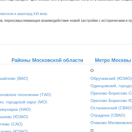
матизм и авангард XXI века
в, переосмысливающих взаимодействие новой застройки с историческим и 
Районы Московской области
Метро Москвы
О
майлово (ВАО)
Обручевский (ЮЗАО)
Одинцовский, городс
Орехово-Борисово С
еновское поселение (ТАО)
Орехово-Борисово 
ин, городской округ (МО)
Останкинский (СВАО
ммунарка (НАО)
Отрадное (СВАО)
ньково (ЮЗАО)
Очаково-Матвеевско
птево (САО)
П
тловка (ЮЗАО)