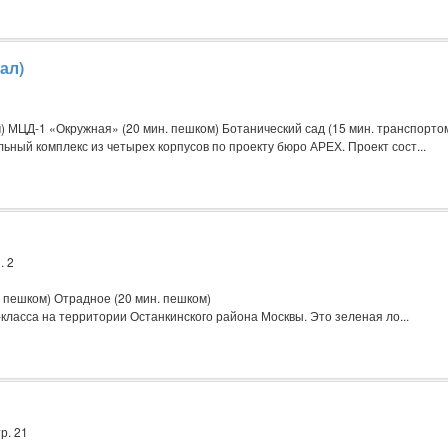
ал)
) МЦД-1 «Окружная» (20 мин. пешком) Ботанический сад (15 мин. транспорто
ный комплекс из четырех корпусов по проекту бюро АРЕХ. Проект сост...
. 2
. пешком) Отрадное (20 мин. пешком)
класса на территории Останкинского района Москвы. Это зеленая ло...
р. 21