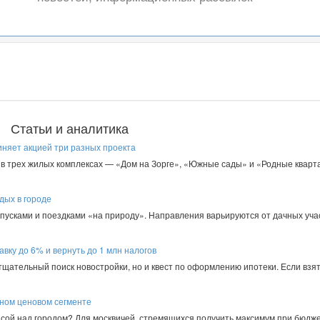
Статьи и аналитика
иняет акцией три разных проекта
в трех жилых комплексах — «Дом на Зорге», «Южные сады» и «Родные кварта
дых в городе
пусками и поездками «на природу». Направления варьируются от дачных уча
авку до 6% и вернуть до 1 млн налогов
 тщательный поиск новостройки, но и квест по оформлению ипотеки. Если взят
пном ценовом сегменте
асой над городом? Для москвичей, стремящихся получить максимум при бюдже