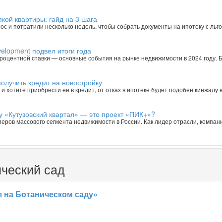
кой квартиры: гайд на 3 шага
ос и потратили несколько недель, чтобы собрать документы на ипотеку с ль
velopment подвел итоги года
процентной ставки — основные события на рынке недвижимости в 2024 году.
олучить кредит на новостройку
и хотите приобрести ее в кредит, от отказ в ипотеке будет подобен кинжалу в
у «Кутузовский квартал» — это проект «ПИК+»?
ров массового сегмента недвижимости в России. Как лидер отрасли, компани
ический сад
 на Ботаническом саду»