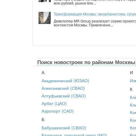
млн рублей, рынок бли...
Трансформация Москвы: экоурбанистика, супре
Девелопер MR Group реализует серию проекто
контекстом Москвы. Привлечени...
Поиск новостроек по районам Москвы
А
И
Академический (ЮЗАО)
Из
Алексеевский (СВАО)
К
Алтуфьевский (СВАО)
Кл
Арбат (ЦАО)
Кл
Аэропорт (САО)
Ко
Б
Ко
Бабушкинский (СВАО)
Ко
Балашиха, городской округ (МО)
Ко