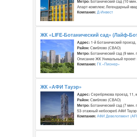
Метро:
Ботанический сад (10 мин
Апарт-комплекс Легендарный квар
Компания:
Д-Инвест
ЖК «LIFE-Ботанический сад» (Лайф-Бо
Адрес:
1-й Ботанический проезд,
Район:
Свиблово (СВАО)
Метро:
Ботанический сад (9 мин.
Описание ЖК Уникальный проект ко
Компания:
ГК «Пионер»
ЖК «АФИ Тауэр»
Адрес:
Серебрякова проезд, 11, к
Район:
Свиблово (СВАО)
Метро:
Ботанический сад (7 мин. 
53-этажный небоскреб АФИ Тауэр п
Компания:
АФИ Девелопмент (AFI