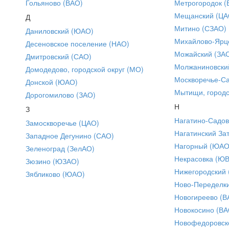
Гольяново (ВАО)
Метрогородок (
Мещанский (ЦА
Д
Митино (СЗАО)
Даниловский (ЮАО)
Михайлово-Ярце
Десеновское поселение (НАО)
Можайский (ЗА
Дмитровский (САО)
Молжаниновски
Домодедово, городской округ (МО)
Москворечье-С
Донской (ЮАО)
Мытищи, городс
Дорогомилово (ЗАО)
Н
З
Нагатино-Садо
Замоскворечье (ЦАО)
Нагатинский За
Западное Дегунино (САО)
Нагорный (ЮАО
Зеленоград (ЗелАО)
Некрасовка (Ю
Зюзино (ЮЗАО)
Нижегородский
Зябликово (ЮАО)
Ново-Переделки
Новогиреево (В
Новокосино (ВА
Новофедоровск