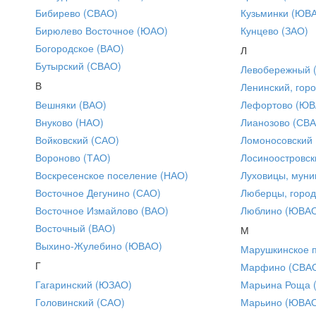
Бибирево (СВАО)
Кузьминки (ЮВ
Бирюлево Восточное (ЮАО)
Кунцево (ЗАО)
Богородское (ВАО)
Л
Бутырский (СВАО)
Левобережный 
В
Ленинский, горо
Вешняки (ВАО)
Лефортово (ЮВ
Внуково (НАО)
Лианозово (СВ
Войковский (САО)
Ломоносовский
Вороново (ТАО)
Лосиноостровск
Воскресенское поселение (НАО)
Луховицы, муни
Восточное Дегунино (САО)
Люберцы, город
Восточное Измайлово (ВАО)
Люблино (ЮВА
Восточный (ВАО)
М
Выхино-Жулебино (ЮВАО)
Марушкинское 
Г
Марфино (СВА
Гагаринский (ЮЗАО)
Марьина Роща 
Головинский (САО)
Марьино (ЮВА