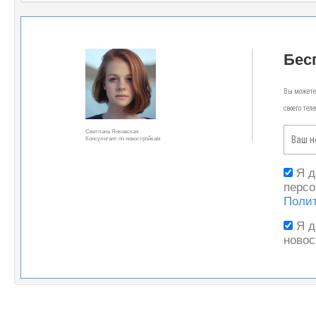
Бес
Вы можете 
своего тел
Светлана Янковская
Консультант по новостройкам
Я 
персо
Поли
Я 
новос