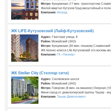
Метро:
Кунцевская (17 мин. транспортом) Славян
Жилой квартал Кутузов Град масштабный и полно
Компания:
Инград
ЖК LIFE-Кутузовский (Лайф-Кутузовский)
Адрес:
Гжатская улица, 9
Район:
Можайский (ЗАО)
Метро:
Кунцевская (30 мин. пешком) Славянский 
ЖК бизнес-класса Life-Кутузовский это восемь мо
Компания:
ГК «Пионер»
ЖК Stellar City (Стеллар сити)
Адрес:
Сколковское шоссе
Район:
Можайский (ЗАО)
Метро:
Говорово (8 мин. на машине) Озерная (1
Мини-город от девелоперской группы Ташир - инд
Компания:
Ташир Девелопмент