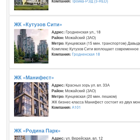
Компания:
Тройка-РЭД (3-RED)
ЖК «Кутузов Сити»
Адрес:
Гродненская ул., 18
Район:
Можайский (ЗАО)
Метро:
Кунцевская (15 мин. транспортом) Давыдк
Комплекс Кутузов Сити воплощает современное 
Компания:
Гродненская 18
ЖК «Манифест»
Адрес:
Красных зорь ул. вл. 33А
Район:
Можайский (ЗАО)
Метро:
Кунцевская (20 мин. пешком)
ЖК бизнес-класса Манифест состоит из двух моно
Компания:
А101
ЖК «Родина Парк»
Адрес:
ул. Верейская, вл. 12