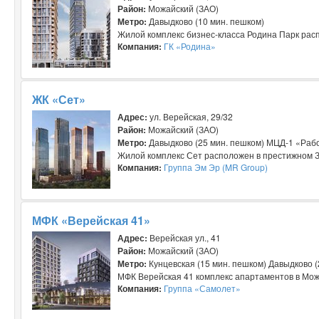
Район:
Можайский (ЗАО)
Метро:
Давыдково (10 мин. пешком)
Жилой комплекс бизнес-класса Родина Парк расп
Компания:
ГК «Родина»
ЖК «Сет»
Адрес:
ул. Верейская, 29/32
Район:
Можайский (ЗАО)
Метро:
Давыдково (25 мин. пешком) МЦД-1 «Рабо
Жилой комплекс Сет расположен в престижном За
Компания:
Группа Эм Эр (MR Group)
МФК «Верейская 41»
Адрес:
Верейская ул., 41
Район:
Можайский (ЗАО)
Метро:
Кунцевская (15 мин. пешком) Давыдково (
МФК Верейская 41 комплекс апартаментов в Можа
Компания:
Группа «Самолет»