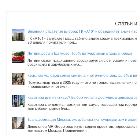
Статьи 
Весенняя стратегия выбора: ГК «А101» объединяет акцией т
ГК «А101» запускает масштабную акцию сразу в трех жилых 
30 апреля покупатели пол...
Летний досуг в Щелково: 100% натуральный отдых в городе
Летний сезон традиционно ассоциируется с отпусками и поез
российских и зарубежных кур...
Кейс: как молодой семье снизила ипотечную ставку до 6% и ве
Покупка квартиры в 2025 году — это не только тщательный по
«правильной ипотеке»...
Квартира или пентхаус? Выбор жилья в доступном ценовом с
Квартира с видом на парк или пентхаус с террасой над город
млн рублей, рынок бли...
Трансформация Москвы: экоурбанистика, супрематизм и аванг
Девелопер MR Group реализует серию проектов, переосмысл
контекстом Москвы. Привлечени...