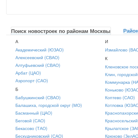
Райо
Поиск новостроек по районам Москвы
А
И
Академический (ЮЗАО)
Измайлово (ВА
Алексеевский (СВАО)
К
Алтуфьевский (СВАО)
Кленовское пос
Арбат (ЦАО)
Клин, городской
Аэропорт (САО)
Коммунарка (Н
Б
Коньково (ЮЗА
Бабушкинский (СВАО)
Коптево (САО)
Балашиха, городской округ (МО)
Котловка (ЮЗА
Басманный (ЦАО)
Краснопахорски
Беговой (САО)
Красносельский
Бекасово (ТАО)
Крылатское (ЗА
Бескудниковский (САО)
Крюково (ЗелАО