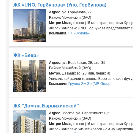
ЖК «UNO. Горбунова» (Уно. Горбунова)
Адрес:
ул. Горбунова, 27
Район:
Можайский (ЗАО)
Метро:
Молодежная (15 мин. транспортом) Кунце
Жилой комплекс UNO. Горбунова представляет с
Компания:
ГК «Основа»
ЖК «Веер»
Адрес:
ул. Верейская, 29, стр. 35
Район:
Можайский (ЗАО)
Метро:
Давыдково (20 мин. пешком)
Уникальный жилой комплекс Веер сочетает футур
Компания:
Группа Эм Эр (MR Group)
ЖК "Дом на Барвихинской"
Адрес:
Москва, ул. Барвихинская, 6
Район:
Можайский (ЗАО)
Метро:
Молодежная (16 мин. транспортом) Кунце
Жилой комплекс бизнес-класса Дом на Барвихинс