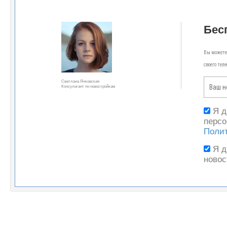
Бес
Вы можете 
своего тел
Светлана Янковская
Консультант по новостройкам
Я 
персо
Поли
Я 
новос