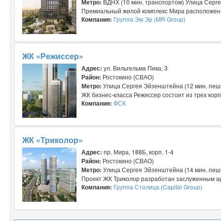
Метро:
ВДНХ (10 мин. транспортом) Улица Серге
Премиальный жилой комплекс Мира расположен в
Компания:
Группа Эм Эр (MR Group)
ЖК «Режиссер»
Адрес:
ул. Вильгельма Пика, 3
Район:
Ростокино (СВАО)
Метро:
Улица Сергея Эйзенштейна (12 мин. пешк
ЖК бизнес-класса Режиссер состоит из трех корпу
Компания:
ФСК
ЖК «Триколор»
Адрес:
пр. Мира, 188Б, корп. 1-4
Район:
Ростокино (СВАО)
Метро:
Улица Сергея Эйзенштейна (14 мин. пешк
Проект ЖК Триколор разработан заслуженным а
Компания:
Группа Столица (Capital Group)