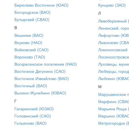
Бирюлево Восточное (ЮАО)
Кунцево (ЗАО)
Богородское (ВАО)
Л
Бутырский (СВАО)
Левобережный 
В
Ленинский, горо
Вешняки (ВАО)
Лефортово (ЮВ
Внуково (НАО)
Лианозово (СВ
Войковский (САО)
Ломоносовский
Вороново (ТАО)
Лосиноостровск
Воскресенское поселение (НАО)
Луховицы, муни
Восточное Дегунино (САО)
Люберцы, город
Восточное Измайлово (ВАО)
Люблино (ЮВА
Восточный (ВАО)
М
Выхино-Жулебино (ЮВАО)
Марушкинское 
Г
Марфино (СВА
Гагаринский (ЮЗАО)
Марьина Роща 
Головинский (САО)
Марьино (ЮВА
Гольяново (ВАО)
Метрогородок (