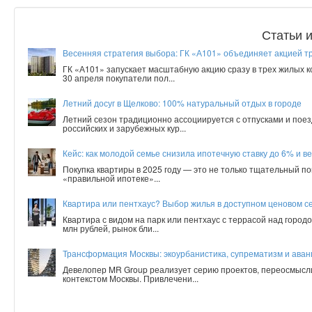
Статьи 
Весенняя стратегия выбора: ГК «А101» объединяет акцией т
ГК «А101» запускает масштабную акцию сразу в трех жилых 
30 апреля покупатели пол...
Летний досуг в Щелково: 100% натуральный отдых в городе
Летний сезон традиционно ассоциируется с отпусками и поез
российских и зарубежных кур...
Кейс: как молодой семье снизила ипотечную ставку до 6% и ве
Покупка квартиры в 2025 году — это не только тщательный по
«правильной ипотеке»...
Квартира или пентхаус? Выбор жилья в доступном ценовом с
Квартира с видом на парк или пентхаус с террасой над город
млн рублей, рынок бли...
Трансформация Москвы: экоурбанистика, супрематизм и аванг
Девелопер MR Group реализует серию проектов, переосмысл
контекстом Москвы. Привлечени...