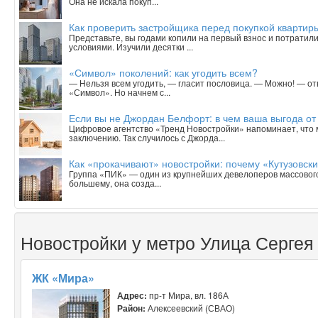
Она не искала покуп...
Как проверить застройщика перед покупкой квартиры
Представьте, вы годами копили на первый взнос и потратили
условиями. Изучили десятки ...
«Символ» поколений: как угодить всем?
— Нельзя всем угодить, — гласит пословица. — Можно! — о
«Символ». Но начнем с...
Если вы не Джордан Белфорт: в чем ваша выгода от
Цифровое агентство «Тренд Новостройки» напоминает, что 
заключению. Так случилось с Джорда...
Как «прокачивают» новостройки: почему «Кутузовск
Группа «ПИК» — один из крупнейших девелоперов массового 
большему, она созда...
Новостройки у метро Улица Серге
ЖК «Мира»
Адрес:
пр-т Мира, вл. 186А
Район:
Алексеевский (СВАО)