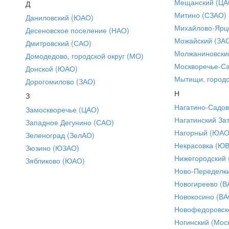
Мещанский (ЦА
Д
Митино (СЗАО)
Даниловский (ЮАО)
Михайлово-Ярце
Десеновское поселение (НАО)
Можайский (ЗА
Дмитровский (САО)
Молжаниновски
Домодедово, городской округ (МО)
Москворечье-С
Донской (ЮАО)
Мытищи, городс
Дорогомилово (ЗАО)
Н
З
Нагатино-Садо
Замоскворечье (ЦАО)
Нагатинский За
Западное Дегунино (САО)
Нагорный (ЮАО
Зеленоград (ЗелАО)
Некрасовка (Ю
Зюзино (ЮЗАО)
Нижегородский
Зябликово (ЮАО)
Ново-Переделки
Новогиреево (В
Новокосино (ВА
Новофедоровск
Ногинский (Моск