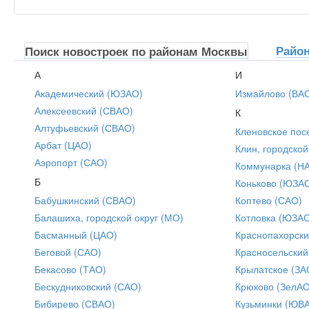
Райо
Поиск новостроек по районам Москвы
А
И
Академический (ЮЗАО)
Измайлово (ВА
Алексеевский (СВАО)
К
Алтуфьевский (СВАО)
Кленовское пос
Арбат (ЦАО)
Клин, городской
Аэропорт (САО)
Коммунарка (Н
Б
Коньково (ЮЗА
Бабушкинский (СВАО)
Коптево (САО)
Балашиха, городской округ (МО)
Котловка (ЮЗА
Басманный (ЦАО)
Краснопахорски
Беговой (САО)
Красносельский
Бекасово (ТАО)
Крылатское (ЗА
Бескудниковский (САО)
Крюково (ЗелАО
Бибирево (СВАО)
Кузьминки (ЮВ