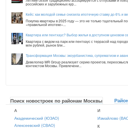
Летний сезон традиционно ассоциируется с отпусками и поез
российских и зарубежных кур...
Кейс: как молодой семье снизила ипотечную ставку до 6% и ве
Покупка квартиры в 2025 году — это не только тщательный по
«правильной ипотеке»...
Квартира или пентхаус? Выбор жилья в доступном ценовом с
Квартира с видом на парк или пентхаус с террасой над город
млн рублей, рынок бли...
Трансформация Москвы: экоурбанистика, супрематизм и аванг
Девелопер MR Group реализует серию проектов, переосмысл
контекстом Москвы. Привлечени...
Райо
Поиск новостроек по районам Москвы
А
И
Академический (ЮЗАО)
Измайлово (ВА
Алексеевский (СВАО)
К