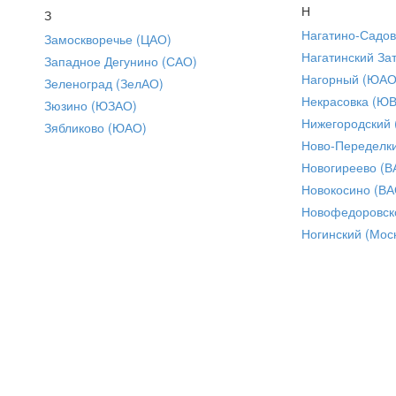
Н
З
Нагатино-Садо
Замоскворечье (ЦАО)
Нагатинский За
Западное Дегунино (САО)
Нагорный (ЮАО
Зеленоград (ЗелАО)
Некрасовка (Ю
Зюзино (ЮЗАО)
Нижегородский
Зябликово (ЮАО)
Ново-Переделки
Новогиреево (В
Новокосино (ВА
Новофедоровск
Ногинский (Моск