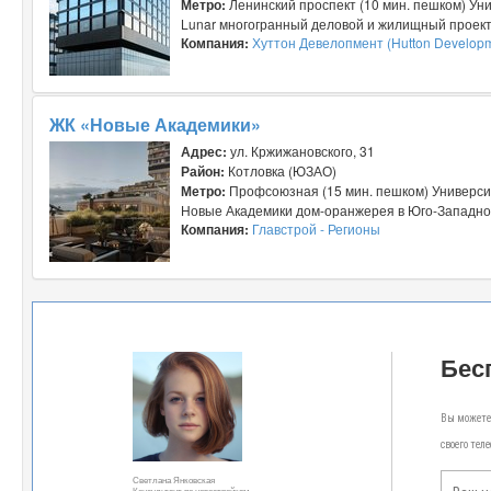
Метро:
Ленинский проспект (10 мин. пешком) Уни
Lunar многогранный деловой и жилищный проект у
Компания:
Хуттон Девелопмент (Hutton Develop
ЖК «Новые Академики»
Адрес:
ул. Кржижановского, 31
Район:
Котловка (ЮЗАО)
Метро:
Профсоюзная (15 мин. пешком) Университ
Новые Академики дом-оранжерея в Юго-Западном 
Компания:
Главстрой - Регионы
Бес
Вы можете 
своего тел
Светлана Янковская
Консультант по новостройкам