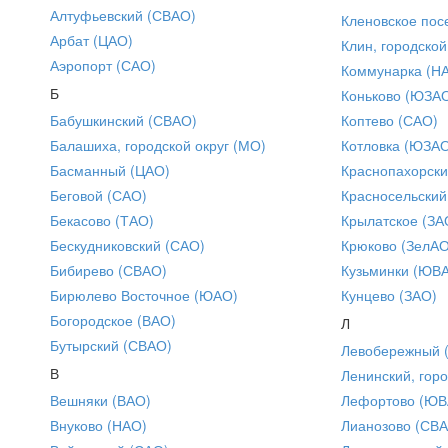
Алтуфьевский (СВАО)
Кленовское пос
Арбат (ЦАО)
Клин, городской
Аэропорт (САО)
Коммунарка (Н
Б
Коньково (ЮЗА
Бабушкинский (СВАО)
Коптево (САО)
Балашиха, городской округ (МО)
Котловка (ЮЗА
Басманный (ЦАО)
Краснопахорски
Беговой (САО)
Красносельский
Бекасово (ТАО)
Крылатское (ЗА
Бескудниковский (САО)
Крюково (ЗелАО
Бибирево (СВАО)
Кузьминки (ЮВ
Бирюлево Восточное (ЮАО)
Кунцево (ЗАО)
Богородское (ВАО)
Л
Бутырский (СВАО)
Левобережный 
В
Ленинский, горо
Вешняки (ВАО)
Лефортово (ЮВ
Внуково (НАО)
Лианозово (СВ