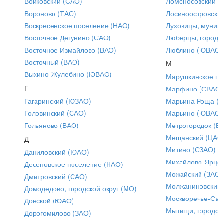
Войковский (САО)
Ломоносовский
Вороново (ТАО)
Лосиноостровск
Воскресенское поселение (НАО)
Луховицы, муни
Восточное Дегунино (САО)
Люберцы, город
Восточное Измайлово (ВАО)
Люблино (ЮВА
Восточный (ВАО)
М
Выхино-Жулебино (ЮВАО)
Марушкинское 
Г
Марфино (СВА
Гагаринский (ЮЗАО)
Марьина Роща 
Головинский (САО)
Марьино (ЮВА
Гольяново (ВАО)
Метрогородок (
Мещанский (ЦА
Д
Митино (СЗАО)
Даниловский (ЮАО)
Михайлово-Ярце
Десеновское поселение (НАО)
Можайский (ЗА
Дмитровский (САО)
Молжаниновски
Домодедово, городской округ (МО)
Москворечье-С
Донской (ЮАО)
Мытищи, городс
Дорогомилово (ЗАО)