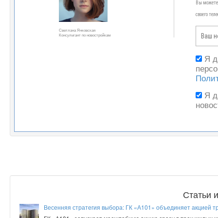
Вы можете 
своего тел
Светлана Янковская
Консультант по новостройкам
Я 
персо
Поли
Я 
новос
Статьи 
Весенняя стратегия выбора: ГК «А101» объединяет акцией т