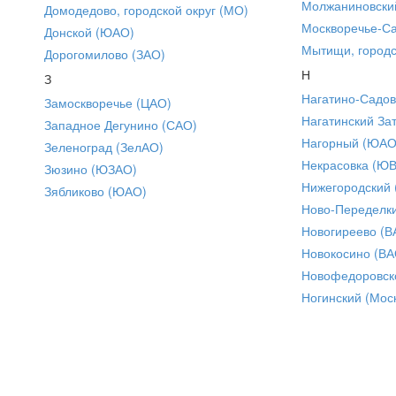
Молжаниновски
Домодедово, городской округ (МО)
Москворечье-С
Донской (ЮАО)
Мытищи, городс
Дорогомилово (ЗАО)
Н
З
Нагатино-Садо
Замоскворечье (ЦАО)
Нагатинский За
Западное Дегунино (САО)
Нагорный (ЮАО
Зеленоград (ЗелАО)
Некрасовка (Ю
Зюзино (ЮЗАО)
Нижегородский
Зябликово (ЮАО)
Ново-Переделки
Новогиреево (В
Новокосино (ВА
Новофедоровск
Ногинский (Моск