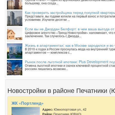
большему, она созда...
Как проверить застройщика перед покупкой квартиры
Представьте, вы годами копили на первый взнос и потратили
условиями. Изучили десятки ...
Если вы не Джордан Белфорт: в чем ваша выгода от
Цифровое агентство «Тренд Новостройки» напоминает, что 
заключению. Так случилось с Джорда...
Жизнь в апартаментах: как в Москве зародился и в
В 2010-х годах в России проснулась мода на внутренний тур
апартаментов — комплексов с...
Рынок после льготной ипотеки: Plus Development под
Отмена льготной ипотеки и скачок ключевой процентной ста
россиян лишились возможн...
Новостройки в районе Печатники 
ЖК «Портленд»
Адрес:
Южнопортовая ул., 42
Район:
Печатники (ЮВАО)