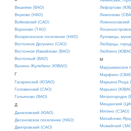
Вешняки (ВАО)
Лефортово (ЮВ
Внуково (НАО)
Лианозово (СВ
Войковский (САО)
Ломоносовский
Вороново (ТАО)
Лосиноостровск
Воскресенское поселение (НАО)
Луховицы, муни
Восточное Дегунино (САО)
Люберцы, город
Восточное Измайлово (ВАО)
Люблино (ЮВА
Восточный (ВАО)
М
Выхино-Жулебино (ЮВАО)
Марушкинское 
Г
Марфино (СВА
Гагаринский (ЮЗАО)
Марьина Роща 
Головинский (САО)
Марьино (ЮВА
Гольяново (ВАО)
Метрогородок (
Мещанский (ЦА
Д
Митино (СЗАО)
Даниловский (ЮАО)
Михайлово-Ярце
Десеновское поселение (НАО)
Можайский (ЗА
Дмитровский (САО)