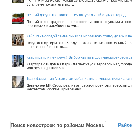
ГК «А101» запускает масштабную акцию сразу в трех жилых 
30 апреля покупатели пол...
Летний досуг в Щелково: 100% натуральный отдых в городе
Летний сезон традиционно ассоциируется с отпусками и поез
российских и зарубежных кур...
Кейс: как молодой семье снизила ипотечную ставку до 6% и ве
Покупка квартиры в 2025 году — это не только тщательный по
«правильной ипотеке»...
Квартира или пентхаус? Выбор жилья в доступном ценовом с
Квартира с видом на парк или пентхаус с террасой над город
млн рублей, рынок бли...
Трансформация Москвы: экоурбанистика, супрематизм и аванг
Девелопер MR Group реализует серию проектов, переосмысл
контекстом Москвы. Привлечени...
Райо
Поиск новостроек по районам Москвы