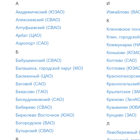
А
И
Академический (ЮЗАО)
Измайлово (ВА
Алексеевский (СВАО)
К
Алтуфьевский (СВАО)
Кленовское пос
Арбат (ЦАО)
Клин, городской
Аэропорт (САО)
Коммунарка (Н
Б
Коньково (ЮЗА
Бабушкинский (СВАО)
Коптево (САО)
Балашиха, городской округ (МО)
Котловка (ЮЗА
Басманный (ЦАО)
Краснопахорски
Беговой (САО)
Красносельский
Бекасово (ТАО)
Крылатское (ЗА
Бескудниковский (САО)
Крюково (ЗелАО
Бибирево (СВАО)
Кузьминки (ЮВ
Бирюлево Восточное (ЮАО)
Кунцево (ЗАО)
Богородское (ВАО)
Л
Бутырский (СВАО)
Левобережный 
В
Ленинский, горо