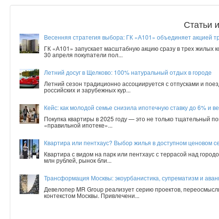
Статьи 
Весенняя стратегия выбора: ГК «А101» объединяет акцией т
ГК «А101» запускает масштабную акцию сразу в трех жилых 
30 апреля покупатели пол...
Летний досуг в Щелково: 100% натуральный отдых в городе
Летний сезон традиционно ассоциируется с отпусками и поез
российских и зарубежных кур...
Кейс: как молодой семье снизила ипотечную ставку до 6% и ве
Покупка квартиры в 2025 году — это не только тщательный по
«правильной ипотеке»...
Квартира или пентхаус? Выбор жилья в доступном ценовом с
Квартира с видом на парк или пентхаус с террасой над город
млн рублей, рынок бли...
Трансформация Москвы: экоурбанистика, супрематизм и аванг
Девелопер MR Group реализует серию проектов, переосмысл
контекстом Москвы. Привлечени...