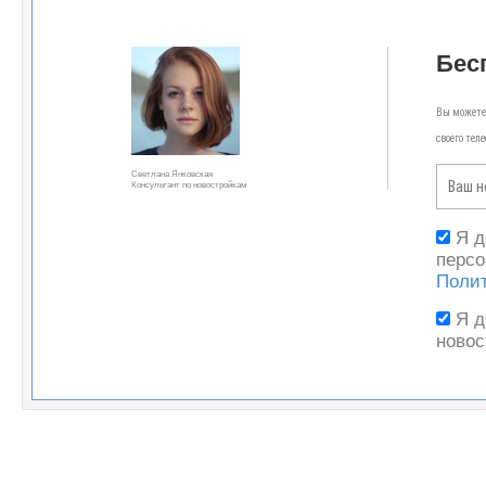
Бес
Вы можете 
своего тел
Светлана Янковская
Консультант по новостройкам
Я 
персо
Поли
Я 
новос