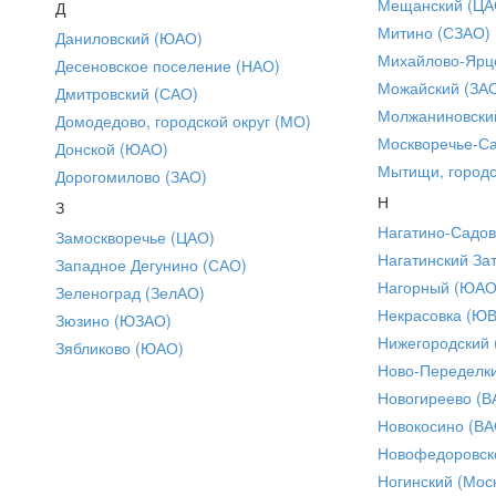
Мещанский (ЦА
Д
Митино (СЗАО)
Даниловский (ЮАО)
Михайлово-Ярце
Десеновское поселение (НАО)
Можайский (ЗА
Дмитровский (САО)
Молжаниновски
Домодедово, городской округ (МО)
Москворечье-С
Донской (ЮАО)
Мытищи, городс
Дорогомилово (ЗАО)
Н
З
Нагатино-Садо
Замоскворечье (ЦАО)
Нагатинский За
Западное Дегунино (САО)
Нагорный (ЮАО
Зеленоград (ЗелАО)
Некрасовка (Ю
Зюзино (ЮЗАО)
Нижегородский
Зябликово (ЮАО)
Ново-Переделки
Новогиреево (В
Новокосино (ВА
Новофедоровск
Ногинский (Моск