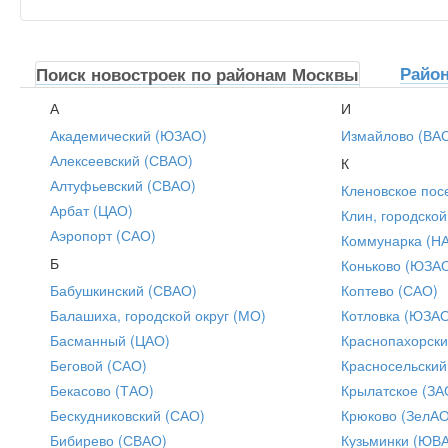
Райо
Поиск новостроек по районам Москвы
А
И
Академический (ЮЗАО)
Измайлово (ВА
Алексеевский (СВАО)
К
Алтуфьевский (СВАО)
Кленовское пос
Арбат (ЦАО)
Клин, городской
Аэропорт (САО)
Коммунарка (Н
Б
Коньково (ЮЗА
Бабушкинский (СВАО)
Коптево (САО)
Балашиха, городской округ (МО)
Котловка (ЮЗА
Басманный (ЦАО)
Краснопахорски
Беговой (САО)
Красносельский
Бекасово (ТАО)
Крылатское (ЗА
Бескудниковский (САО)
Крюково (ЗелАО
Бибирево (СВАО)
Кузьминки (ЮВ