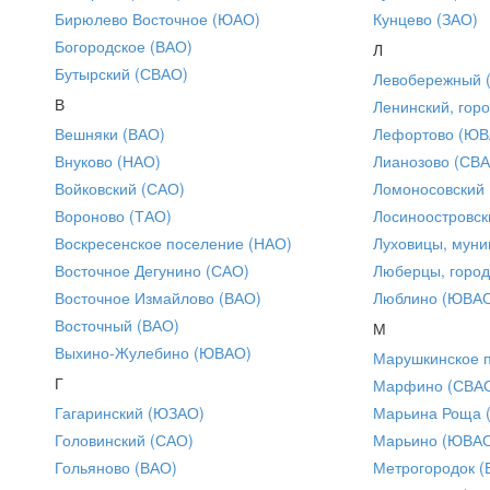
Бирюлево Восточное (ЮАО)
Кунцево (ЗАО)
Богородское (ВАО)
Л
Бутырский (СВАО)
Левобережный 
В
Ленинский, горо
Вешняки (ВАО)
Лефортово (ЮВ
Внуково (НАО)
Лианозово (СВ
Войковский (САО)
Ломоносовский
Вороново (ТАО)
Лосиноостровск
Воскресенское поселение (НАО)
Луховицы, муни
Восточное Дегунино (САО)
Люберцы, город
Восточное Измайлово (ВАО)
Люблино (ЮВА
Восточный (ВАО)
М
Выхино-Жулебино (ЮВАО)
Марушкинское 
Г
Марфино (СВА
Гагаринский (ЮЗАО)
Марьина Роща 
Головинский (САО)
Марьино (ЮВА
Гольяново (ВАО)
Метрогородок (