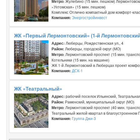
Метро:
Жулебино (15 мин. пешком) Лермонтовски
«Ухтомская» (15 мин. пешком)
Комплекс Отлично компактный дом комфорт-класс
Компания:
Энергостройинвест
ЖК «Первый Лермонтовский» (1-й Лермонтовский
Адрес:
Люберцы, Рождественская ул., 4
Район:
Люберцы, городской округ (МО)
Метро:
Лермонтовский проспект (15 мин. транспо
Котельники (15 мин. на машине)
ЖК 1-й Лермонтовский в Люберцах проект комфорт
Компания:
ДСК-1
ЖК «Театральный»
Адрес:
рабочий поселок Ильинский, Театральная 
Район:
Раменский, муниципальный округ (МО)
Метро:
Лермонтовский проспект (40 мин. трансп
Театральный жилой квартал в благоустроенном П
Компания:
Группа Джи-3