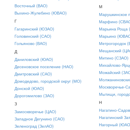
Восточный (ВАО)
М
Выхино-Жулебино (ЮВАО)
Марушкинское 
Г
Марфино (СВА
Гагаринский (ЮЗАО)
Марьина Роща 
Головинский (САО)
Марьино (ЮВА
Гольяново (ВАО)
Метрогородок (
Мещанский (ЦА
Д
Митино (СЗАО)
Даниловский (ЮАО)
Михайлово-Ярце
Десеновское поселение (НАО)
Можайский (ЗА
Дмитровский (САО)
Молжаниновски
Домодедово, городской округ (МО)
Москворечье-С
Донской (ЮАО)
Мытищи, городс
Дорогомилово (ЗАО)
Н
З
Нагатино-Садо
Замоскворечье (ЦАО)
Нагатинский За
Западное Дегунино (САО)
Нагорный (ЮАО
Зеленоград (ЗелАО)