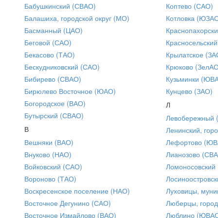
Бабушкинский (СВАО)
Коптево (САО)
Балашиха, городской округ (МО)
Котловка (ЮЗА
Басманный (ЦАО)
Краснопахорски
Беговой (САО)
Красносельский
Бекасово (ТАО)
Крылатское (ЗА
Бескудниковский (САО)
Крюково (ЗелАО
Бибирево (СВАО)
Кузьминки (ЮВ
Бирюлево Восточное (ЮАО)
Кунцево (ЗАО)
Богородское (ВАО)
Л
Бутырский (СВАО)
Левобережный 
В
Ленинский, горо
Вешняки (ВАО)
Лефортово (ЮВ
Внуково (НАО)
Лианозово (СВ
Войковский (САО)
Ломоносовский
Вороново (ТАО)
Лосиноостровск
Воскресенское поселение (НАО)
Луховицы, муни
Восточное Дегунино (САО)
Люберцы, город
Восточное Измайлово (ВАО)
Люблино (ЮВА