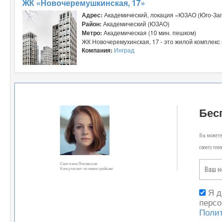
ЖК «Новочеремушкинская, 17»
Адрес:
Академический, локация «ЮЗАО (Юго-Зап
Район:
Академический (ЮЗАО)
Метро:
Академическая (10 мин. пешком)
ЖК Новочеремухинская, 17 - это жилой комплекс 
Компания:
Инград
Бес
Вы можете 
своего тел
Светлана Янковская
Консультант по новостройкам
Я 
персо
Поли