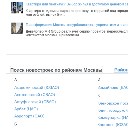
Квартира или пентхаус? Выбор жилья в доступном ценовом с
Квартира с видом на парк или пентхаус с террасой над город
млн рублей, рынок бли...
Трансформация Москвы: экоурбанистика, супрематизм и аванг
Девелопер MR Group реализует серию проектов, переосмысл
контекстом Москвы. Привлечени...
Райо
Поиск новостроек по районам Москвы
А
И
Академический (ЮЗАО)
Измайлово (ВА
Алексеевский (СВАО)
К
Алтуфьевский (СВАО)
Кленовское пос
Арбат (ЦАО)
Клин, городской
Аэропорт (САО)
Коммунарка (Н
Б
Коньково (ЮЗА