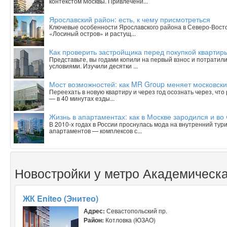
контекстом Москвы. Привлечени...
Ярославский район: есть, к чему присмотреться
Ключевые особенности Ярославского района в Северо-Вост
«Лосиный остров» и растущ...
Как проверить застройщика перед покупкой квартиры
Представьте, вы годами копили на первый взнос и потратили
условиями. Изучили десятки ...
Мост возможностей: как MR Group меняет московски
Переехать в новую квартиру и через год осознать через, чт
— в 40 минутах езды...
Жизнь в апартаментах: как в Москве зародился и в
В 2010-х годах в России проснулась мода на внутренний тур
апартаментов — комплексов с...
Новостройки у метро Академическ
ЖК Eniteo (Энитео)
Адрес:
Севастопольский пр.
Район:
Котловка (ЮЗАО)