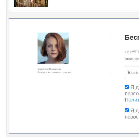
Бес
Вы можете 
своего тел
Светлана Янковская
Консультант по новостройкам
Я 
персо
Поли
Я 
новос