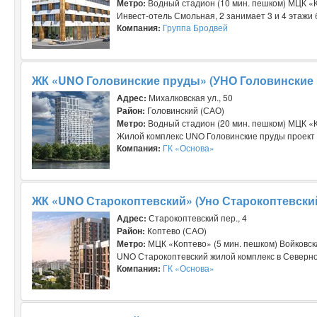
Метро:
Водный стадион (10 мин. пешком) МЦК «К
Инвест-отель Смольная, 2 занимает 3 и 4 этажи 
Компания:
Группа Бродвей
ЖК «UNO Головинские пруды» (УНО Головинские
Адрес:
Михалковская ул., 50
Район:
Головинский (САО)
Метро:
Водный стадион (20 мин. пешком) МЦК «К
Жилой комплекс UNO Головинские пруды проект би
Компания:
ГК «Основа»
ЖК «UNO Старокоптевский» (Уно Старокоптевски
Адрес:
Старокоптевский пер., 4
Район:
Коптево (САО)
Метро:
МЦК «Коптево» (5 мин. пешком) Войковск
UNO Старокоптевский жилой комплекс в Северном
Компания:
ГК «Основа»