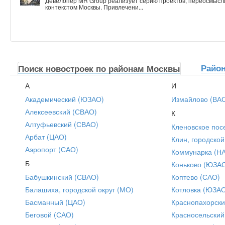
Девелопер MR Group реализует серию проектов, переосмысл
контекстом Москвы. Привлечени...
Райо
Поиск новостроек по районам Москвы
А
И
Академический (ЮЗАО)
Измайлово (ВА
Алексеевский (СВАО)
К
Алтуфьевский (СВАО)
Кленовское пос
Арбат (ЦАО)
Клин, городской
Аэропорт (САО)
Коммунарка (Н
Б
Коньково (ЮЗА
Бабушкинский (СВАО)
Коптево (САО)
Балашиха, городской округ (МО)
Котловка (ЮЗА
Басманный (ЦАО)
Краснопахорски
Беговой (САО)
Красносельский