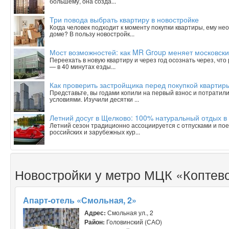
большему, она созда...
Три повода выбрать квартиру в новостройке
Когда человек подходит к моменту покупки квартиры, ему н
доме? В пользу новостройк...
Мост возможностей: как MR Group меняет московски
Переехать в новую квартиру и через год осознать через, чт
— в 40 минутах езды...
Как проверить застройщика перед покупкой квартиры
Представьте, вы годами копили на первый взнос и потратили
условиями. Изучили десятки ...
Летний досуг в Щелково: 100% натуральный отдых в
Летний сезон традиционно ассоциируется с отпусками и пое
российских и зарубежных кур...
Новостройки у метро МЦК «Коптев
Апарт-отель «Смольная, 2»
Адрес:
Смольная ул., 2
Район:
Головинский (САО)