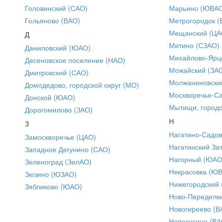
Головинский (САО)
Марьино (ЮВА
Гольяново (ВАО)
Метрогородок (
Мещанский (ЦА
Д
Митино (СЗАО)
Даниловский (ЮАО)
Михайлово-Ярце
Десеновское поселение (НАО)
Можайский (ЗА
Дмитровский (САО)
Молжаниновски
Домодедово, городской округ (МО)
Москворечье-С
Донской (ЮАО)
Мытищи, городс
Дорогомилово (ЗАО)
Н
З
Нагатино-Садо
Замоскворечье (ЦАО)
Нагатинский За
Западное Дегунино (САО)
Нагорный (ЮАО
Зеленоград (ЗелАО)
Некрасовка (Ю
Зюзино (ЮЗАО)
Нижегородский
Зябликово (ЮАО)
Ново-Переделки
Новогиреево (В
Новокосино (ВА