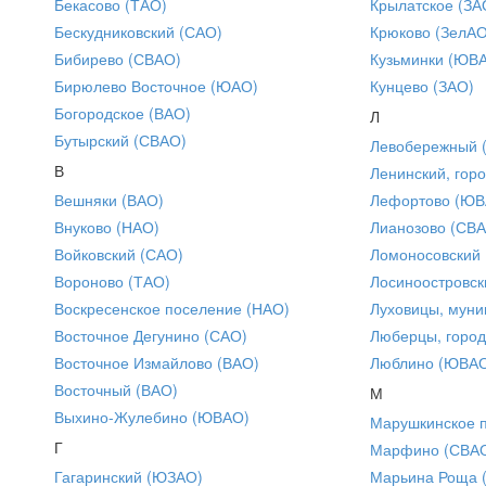
Бекасово (ТАО)
Крылатское (ЗА
Бескудниковский (САО)
Крюково (ЗелАО
Бибирево (СВАО)
Кузьминки (ЮВ
Бирюлево Восточное (ЮАО)
Кунцево (ЗАО)
Богородское (ВАО)
Л
Бутырский (СВАО)
Левобережный 
В
Ленинский, горо
Вешняки (ВАО)
Лефортово (ЮВ
Внуково (НАО)
Лианозово (СВ
Войковский (САО)
Ломоносовский
Вороново (ТАО)
Лосиноостровск
Воскресенское поселение (НАО)
Луховицы, муни
Восточное Дегунино (САО)
Люберцы, город
Восточное Измайлово (ВАО)
Люблино (ЮВА
Восточный (ВАО)
М
Выхино-Жулебино (ЮВАО)
Марушкинское 
Г
Марфино (СВА
Гагаринский (ЮЗАО)
Марьина Роща 