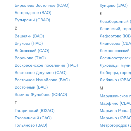
Бирюлево Восточное (ЮАО)
Кунцево (ЗАО)
Богородское (ВАО)
Л
Бутырский (СВАО)
Левобережный 
В
Ленинский, горо
Вешняки (ВАО)
Лефортово (ЮВ
Внуково (НАО)
Лианозово (СВ
Войковский (САО)
Ломоносовский
Вороново (ТАО)
Лосиноостровск
Воскресенское поселение (НАО)
Луховицы, муни
Восточное Дегунино (САО)
Люберцы, город
Восточное Измайлово (ВАО)
Люблино (ЮВА
Восточный (ВАО)
М
Выхино-Жулебино (ЮВАО)
Марушкинское 
Г
Марфино (СВА
Гагаринский (ЮЗАО)
Марьина Роща 
Головинский (САО)
Марьино (ЮВА
Гольяново (ВАО)
Метрогородок (