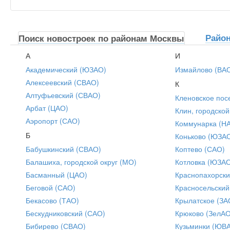
Райо
Поиск новостроек по районам Москвы
А
И
Академический (ЮЗАО)
Измайлово (ВА
Алексеевский (СВАО)
К
Алтуфьевский (СВАО)
Кленовское пос
Арбат (ЦАО)
Клин, городской
Аэропорт (САО)
Коммунарка (Н
Б
Коньково (ЮЗА
Бабушкинский (СВАО)
Коптево (САО)
Балашиха, городской округ (МО)
Котловка (ЮЗА
Басманный (ЦАО)
Краснопахорски
Беговой (САО)
Красносельский
Бекасово (ТАО)
Крылатское (ЗА
Бескудниковский (САО)
Крюково (ЗелАО
Бибирево (СВАО)
Кузьминки (ЮВ