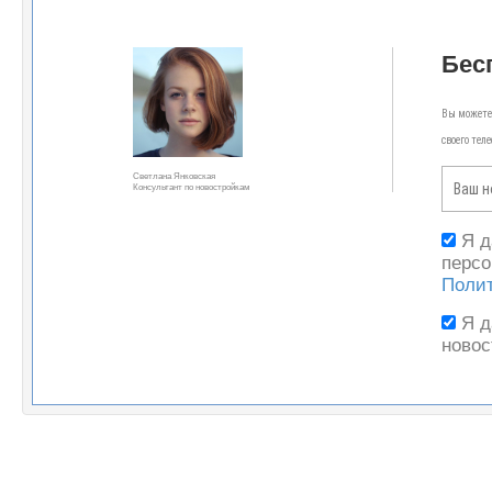
Бес
Вы можете 
своего тел
Светлана Янковская
Консультант по новостройкам
Я 
персо
Поли
Я 
новос