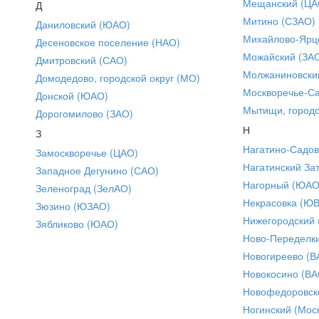
Мещанский (ЦА
Д
Митино (СЗАО)
Даниловский (ЮАО)
Михайлово-Ярце
Десеновское поселение (НАО)
Можайский (ЗА
Дмитровский (САО)
Молжаниновски
Домодедово, городской округ (МО)
Москворечье-С
Донской (ЮАО)
Мытищи, городс
Дорогомилово (ЗАО)
Н
З
Нагатино-Садо
Замоскворечье (ЦАО)
Нагатинский За
Западное Дегунино (САО)
Нагорный (ЮАО
Зеленоград (ЗелАО)
Некрасовка (Ю
Зюзино (ЮЗАО)
Нижегородский
Зябликово (ЮАО)
Ново-Переделки
Новогиреево (В
Новокосино (ВА
Новофедоровск
Ногинский (Моск