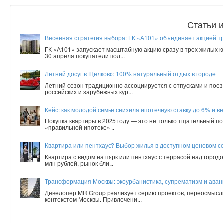
Статьи 
Весенняя стратегия выбора: ГК «А101» объединяет акцией т
ГК «А101» запускает масштабную акцию сразу в трех жилых 
30 апреля покупатели пол...
Летний досуг в Щелково: 100% натуральный отдых в городе
Летний сезон традиционно ассоциируется с отпусками и поез
российских и зарубежных кур...
Кейс: как молодой семье снизила ипотечную ставку до 6% и ве
Покупка квартиры в 2025 году — это не только тщательный по
«правильной ипотеке»...
Квартира или пентхаус? Выбор жилья в доступном ценовом с
Квартира с видом на парк или пентхаус с террасой над город
млн рублей, рынок бли...
Трансформация Москвы: экоурбанистика, супрематизм и аванг
Девелопер MR Group реализует серию проектов, переосмысл
контекстом Москвы. Привлечени...