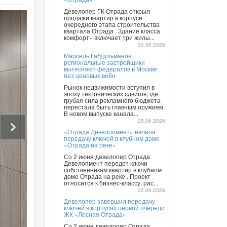
Девелопер ГК Отрада открыл
продажи квартир в корпусе
очередного этапа строительства
квартала Отрада . Здание класса
комфорт+ включает три жилы...
30.06.2026
Марсель Габдульманов:
региональные застройщики
вытесняют федералов в Москве
без ценовых войн
Рынок недвижимости вступил в
эпоху тектонических сдвигов, где
грубая сила рекламного бюджета
перестала быть главным оружием.
В новом выпуске канала...
25.06.2026
«Отрада Девелопмент» начала
передачу ключей в клубном доме
«Отрада на реке»
Со 2 июня девелопер Отрада
Девелопмент передет ключи
собственникам квартир в клубном
доме Отрада на реке . Проект
относится к бизнес-классу, рас...
22.06.2026
Девелопер завершил передачу
ключей в корпусах первой очереди
ЖК «Лесная Отрада»
Со 2 июня девелопер Отрада