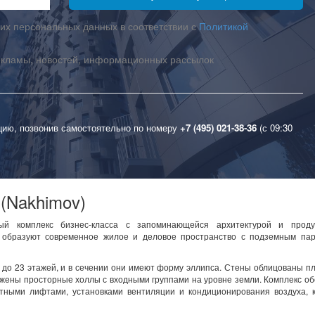
их персональных данных в соответствии с
Политикой
екламы, новостей, информационных рассылок
цию, позвонив самостоятельно по номеру
+7 (495) 021-38-36
(с 09:30
(Nakhimov)
й комплекс бизнес-класса с запоминающейся архитектурой и прод
 образуют современное жилое и деловое пространство с подземным пар
 до 23 этажей, и в сечении они имеют форму эллипса. Стены облицованы п
жены просторные холлы с входными группами на уровне земли. Комплекс о
ными лифтами, установками вентиляции и кондиционирования воздуха, 