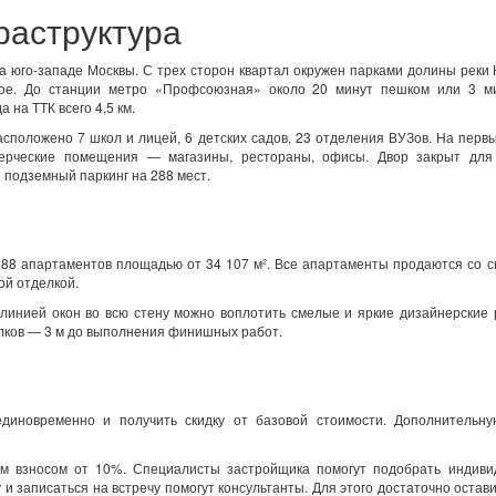
раструктура
юго-западе Москвы. С трех сторон квартал окружен парками долины реки 
кое. До станции метро «Профсоюзная» около 20 минут пешком или 3 м
 на ТТК всего 4,5 км.
сположено 7 школ и лицей, 6 детских садов, 23 отделения ВУЗов. На перв
мерческие помещения — магазины, рестораны, офисы. Двор закрыт для
 подземный паркинг на 288 мест.
588 апартаментов площадью от 34 107 м². Все апартаменты продаются со 
ой отделкой.
линией окон во всю стену можно воплотить смелые и яркие дизайнерские
лков — 3 м до выполнения финишных работ.
диновременно и получить скидку от базовой стоимости. Дополнительну
м взносом от 10%. Специалисты застройщика помогут подобрать индиви
 и записаться на встречу помогут консультанты. Для этого достаточно остав