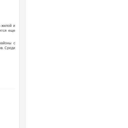
в жилой и
ится еще
районы с
ов. Среди