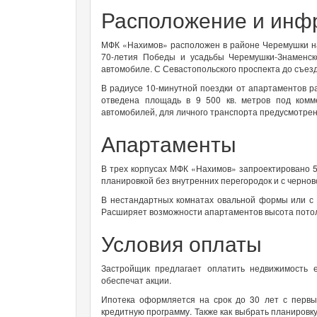
Расположение и инф
МФК «Нахимов» расположен в районе Черемушки на 
70-летия Победы и усадьбы Черемушки-Знаменс
автомобиле. С Севастопольского проспекта до съезда
В радиусе 10-минутной поездки от апартаментов ра
отведена площадь в 9 500 кв. метров под ком
автомобилей, для личного транспорта предусмотрен
Апартаменты
В трех корпусах МФК «Нахимов» запроектировано 
планировкой без внутренних перегородок и с чернов
В нестандартных комнатах овальной формы или с 
Расширяет возможности апартаментов высота пото
Условия оплаты
Застройщик предлагает оплатить недвижимость е
обеспечат акции.
Ипотека оформляется на срок до 30 лет с первы
кредитную программу. Также как выбрать планировку