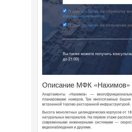
Я даю
согласие
на обработку мо
конфиденциальности
Я даю
согласие
на получение р
Вы также можете получить консульта
до 21:00)
Описание МФК «Нахимов» 
Апартаменты «Нахимов» — многофункциональны
планировками номеров. Три многоэтажные башни
встроенной торгово-ресторанной инфраструктурой.
Высота монолитных цилиндрических корпусов от 18
натуральных материалов. На первом этаже располо
современными инженерными системами — скорост
видеонаблюдения и другими.