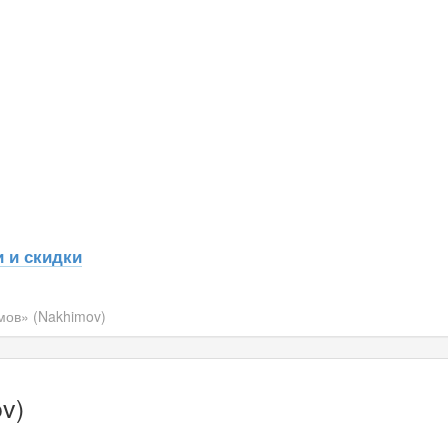
 и скидки
ов» (Nakhimov)
v)