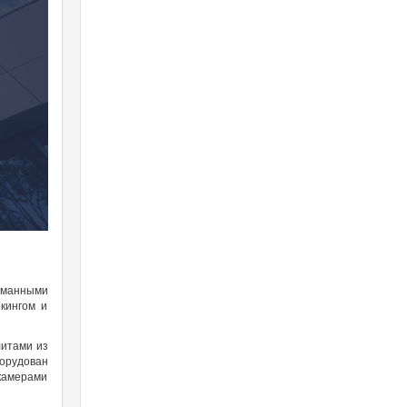
уманными
кингом и
литами из
борудован
камерами