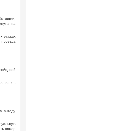
Котловки,
инуты на
ых этажах
 проезда
свободной
 решения.
ю выгоду
дуальную
ить номер