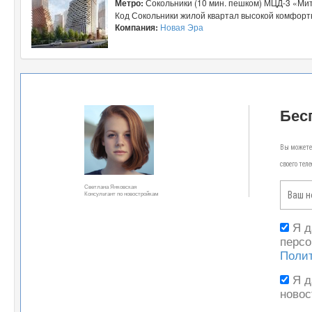
Метро:
Сокольники (10 мин. пешком) МЦД-3 «Мит
Код Сокольники жилой квартал высокой комфортно
Компания:
Новая Эра
Бес
Вы можете 
своего тел
Светлана Янковская
Консультант по новостройкам
Я 
персо
Поли
Я 
новос