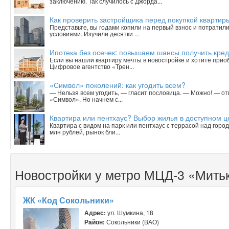
заключению. Так случилось с Джорда...
Как проверить застройщика перед покупкой квартиры
Представьте, вы годами копили на первый взнос и потратили
условиями. Изучили десятки ...
Ипотека без осечек: повышаем шансы получить кред
Если вы нашли квартиру мечты в новостройке и хотите приобр
Цифровое агентство «Трен...
«Символ» поколений: как угодить всем?
— Нельзя всем угодить, — гласит пословица. — Можно! — о
«Символ». Но начнем с...
Квартира или пентхаус? Выбор жилья в доступном 
Квартира с видом на парк или пентхаус с террасой над горо
млн рублей, рынок бли...
Новостройки у метро МЦД-3 «Мить
ЖК «Код Сокольники»
Адрес:
ул. Шумкина, 18
Район:
Сокольники (ВАО)