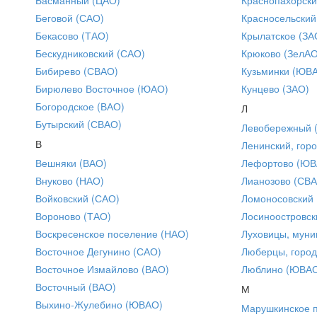
Беговой (САО)
Красносельский
Бекасово (ТАО)
Крылатское (ЗА
Бескудниковский (САО)
Крюково (ЗелАО
Бибирево (СВАО)
Кузьминки (ЮВ
Бирюлево Восточное (ЮАО)
Кунцево (ЗАО)
Богородское (ВАО)
Л
Бутырский (СВАО)
Левобережный 
В
Ленинский, горо
Вешняки (ВАО)
Лефортово (ЮВ
Внуково (НАО)
Лианозово (СВ
Войковский (САО)
Ломоносовский
Вороново (ТАО)
Лосиноостровск
Воскресенское поселение (НАО)
Луховицы, муни
Восточное Дегунино (САО)
Люберцы, город
Восточное Измайлово (ВАО)
Люблино (ЮВА
Восточный (ВАО)
М
Выхино-Жулебино (ЮВАО)
Марушкинское 