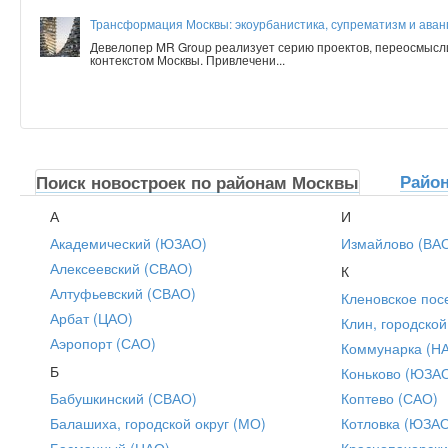
Трансформация Москвы: экоурбанистика, супрематизм и аванг
Девелопер MR Group реализует серию проектов, переосмысл
контекстом Москвы. Привлечени...
Райо
Поиск новостроек по районам Москвы
А
И
Академический (ЮЗАО)
Измайлово (ВА
Алексеевский (СВАО)
К
Алтуфьевский (СВАО)
Кленовское пос
Арбат (ЦАО)
Клин, городской
Аэропорт (САО)
Коммунарка (Н
Б
Коньково (ЮЗА
Бабушкинский (СВАО)
Коптево (САО)
Балашиха, городской округ (МО)
Котловка (ЮЗА
Басманный (ЦАО)
Краснопахорски