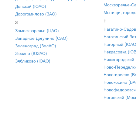
Москворечье-С
Донской (ЮАО)
Мытищи, городс
Дорогомилово (ЗАО)
Н
З
Нагатино-Садо
Замоскворечье (ЦАО)
Нагатинский За
Западное Дегунино (САО)
Нагорный (ЮАО
Зеленоград (ЗелАО)
Некрасовка (Ю
Зюзино (ЮЗАО)
Нижегородский
Зябликово (ЮАО)
Ново-Переделки
Новогиреево (В
Новокосино (ВА
Новофедоровск
Ногинский (Моск