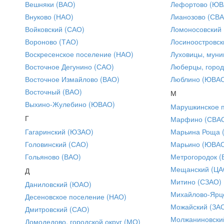
Вешняки (ВАО)
Лефортово (ЮВ
Внуково (НАО)
Лианозово (СВ
Войковский (САО)
Ломоносовский
Вороново (ТАО)
Лосиноостровск
Воскресенское поселение (НАО)
Луховицы, муни
Восточное Дегунино (САО)
Люберцы, город
Восточное Измайлово (ВАО)
Люблино (ЮВА
Восточный (ВАО)
М
Выхино-Жулебино (ЮВАО)
Марушкинское 
Г
Марфино (СВА
Гагаринский (ЮЗАО)
Марьина Роща 
Головинский (САО)
Марьино (ЮВА
Гольяново (ВАО)
Метрогородок (
Мещанский (ЦА
Д
Митино (СЗАО)
Даниловский (ЮАО)
Михайлово-Ярце
Десеновское поселение (НАО)
Можайский (ЗА
Дмитровский (САО)
Молжаниновски
Домодедово, городской округ (МО)