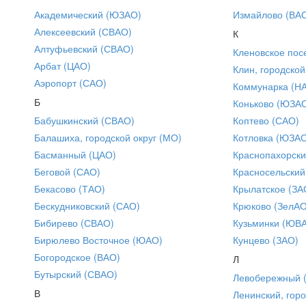
Академический (ЮЗАО)
Измайлово (ВА
Алексеевский (СВАО)
К
Алтуфьевский (СВАО)
Кленовское пос
Арбат (ЦАО)
Клин, городской
Аэропорт (САО)
Коммунарка (Н
Б
Коньково (ЮЗА
Бабушкинский (СВАО)
Коптево (САО)
Балашиха, городской округ (МО)
Котловка (ЮЗА
Басманный (ЦАО)
Краснопахорски
Беговой (САО)
Красносельский
Бекасово (ТАО)
Крылатское (ЗА
Бескудниковский (САО)
Крюково (ЗелАО
Бибирево (СВАО)
Кузьминки (ЮВ
Бирюлево Восточное (ЮАО)
Кунцево (ЗАО)
Богородское (ВАО)
Л
Бутырский (СВАО)
Левобережный 
В
Ленинский, горо