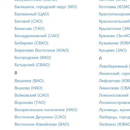
Балашиха, городской округ (МО)
Котловка (ЮЗА
Басманный (ЦАО)
Краснопахорски
Беговой (САО)
Красносельский
Бекасово (ТАО)
Крылатское (ЗА
Бескудниковский (САО)
Крюково (ЗелАО
Бибирево (СВАО)
Кузьминки (ЮВ
Бирюлево Восточное (ЮАО)
Кунцево (ЗАО)
Богородское (ВАО)
Л
Бутырский (СВАО)
Левобережный 
В
Ленинский, горо
Вешняки (ВАО)
Лефортово (ЮВ
Внуково (НАО)
Лианозово (СВ
Войковский (САО)
Ломоносовский
Вороново (ТАО)
Лосиноостровск
Воскресенское поселение (НАО)
Луховицы, муни
Восточное Дегунино (САО)
Люберцы, город
Восточное Измайлово (ВАО)
Люблино (ЮВА