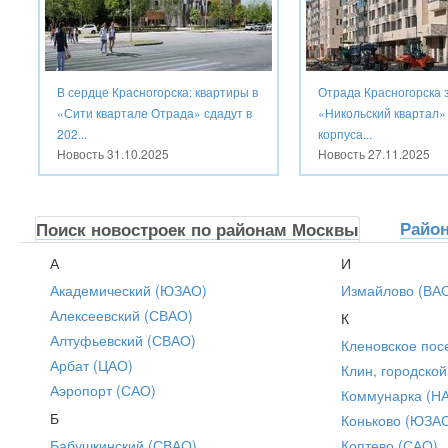
В сердце Красногорска: квартиры в
Отрада Красногорска 
«Сити квартале Отрада» сдадут в
«Никольский квартал»
202...
корпуса...
Новость
31.10.2025
Новость
27.11.2025
Райо
Поиск новостроек по районам Москвы
А
И
Академический (ЮЗАО)
Измайлово (ВА
Алексеевский (СВАО)
К
Алтуфьевский (СВАО)
Кленовское пос
Арбат (ЦАО)
Клин, городской
Аэропорт (САО)
Коммунарка (Н
Б
Коньково (ЮЗА
Бабушкинский (СВАО)
Коптево (САО)