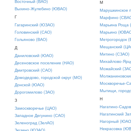
Восточный (ВАО)
М
Выхино-Жулебино (ЮВАО)
Марушкинское 
Г
Марфино (СВА
Гагаринский (ЮЗАО)
Марьина Роща 
Головинский (САО)
Марьино (ЮВА
Гольяново (ВАО)
Метрогородок (
Мещанский (ЦА
Д
Митино (СЗАО)
Даниловский (ЮАО)
Михайлово-Ярце
Десеновское поселение (НАО)
Можайский (ЗА
Дмитровский (САО)
Молжаниновски
Домодедово, городской округ (МО)
Москворечье-С
Донской (ЮАО)
Мытищи, городс
Дорогомилово (ЗАО)
Н
З
Нагатино-Садо
Замоскворечье (ЦАО)
Нагатинский За
Западное Дегунино (САО)
Нагорный (ЮАО
Зеленоград (ЗелАО)
Некрасовка (Ю
Зюзино (ЮЗАО)