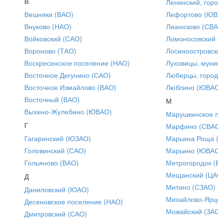
В
Ленинский, горо
Вешняки (ВАО)
Лефортово (ЮВ
Внуково (НАО)
Лианозово (СВ
Войковский (САО)
Ломоносовский
Вороново (ТАО)
Лосиноостровск
Воскресенское поселение (НАО)
Луховицы, муни
Восточное Дегунино (САО)
Люберцы, город
Восточное Измайлово (ВАО)
Люблино (ЮВА
Восточный (ВАО)
М
Выхино-Жулебино (ЮВАО)
Марушкинское 
Г
Марфино (СВА
Гагаринский (ЮЗАО)
Марьина Роща 
Головинский (САО)
Марьино (ЮВА
Гольяново (ВАО)
Метрогородок (
Мещанский (ЦА
Д
Митино (СЗАО)
Даниловский (ЮАО)
Михайлово-Ярце
Десеновское поселение (НАО)
Можайский (ЗА
Дмитровский (САО)