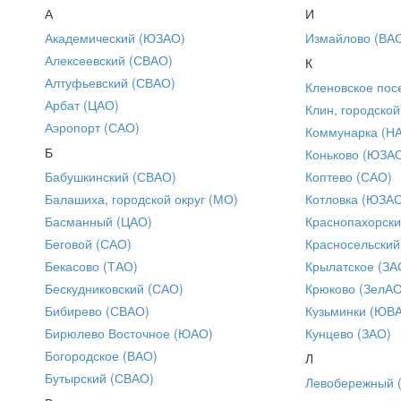
А
И
Академический (ЮЗАО)
Измайлово (ВА
Алексеевский (СВАО)
К
Алтуфьевский (СВАО)
Кленовское пос
Арбат (ЦАО)
Клин, городской
Аэропорт (САО)
Коммунарка (Н
Б
Коньково (ЮЗА
Бабушкинский (СВАО)
Коптево (САО)
Балашиха, городской округ (МО)
Котловка (ЮЗА
Басманный (ЦАО)
Краснопахорски
Беговой (САО)
Красносельский
Бекасово (ТАО)
Крылатское (ЗА
Бескудниковский (САО)
Крюково (ЗелАО
Бибирево (СВАО)
Кузьминки (ЮВ
Бирюлево Восточное (ЮАО)
Кунцево (ЗАО)
Богородское (ВАО)
Л
Бутырский (СВАО)
Левобережный 