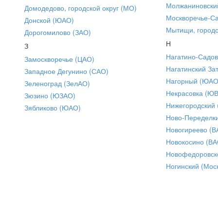
Молжаниновски
Домодедово, городской округ (МО)
Москворечье-С
Донской (ЮАО)
Мытищи, городс
Дорогомилово (ЗАО)
Н
З
Нагатино-Садо
Замоскворечье (ЦАО)
Нагатинский За
Западное Дегунино (САО)
Нагорный (ЮАО
Зеленоград (ЗелАО)
Некрасовка (Ю
Зюзино (ЮЗАО)
Нижегородский
Зябликово (ЮАО)
Ново-Переделки
Новогиреево (В
Новокосино (ВА
Новофедоровск
Ногинский (Моск