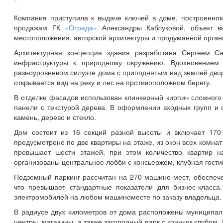
Компания приступила к выдаче ключей в доме, построенно
продажам ГК
«Отрада»
Александры Каблуковой, объект в
местоположения, авторской архитектуры и продуманной орган
Архитектурная концепция здания разработана Сергеем Са
инфраструктуры к природному окружению. Вдохновением 
разноуровневом силуэте дома с приподнятым над землей двор
открывается вид на реку и лес на противоположном берегу.
В отделке фасадов использован клинкерный кирпич сложного 
панели с текстурой дерева. В оформлении входных групп 
камень, дерево и стекло.
Дом состоит из 16 секций разной высоты и включает 170 
предусмотрено по две квартиры на этаже, из окон всех комна
превышает шести этажей, при этом количество квартир на
организованы центральное лобби с консьержем, клубная гости
Подземный паркинг рассчитан на 270 машино-мест, обеспече
что превышает стандартные показатели для бизнес-класса
электромобилей на любом машиноместе по заказу владельца.
В радиусе двух километров от дома расположены муниципаль
центры, магазины, а также загородный парк с конным клубом.