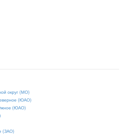
кой округ (МО)
еверное (ЮАО)
Южное (ЮАО)
)
е (ЗАО)