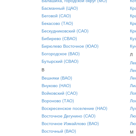
Балашиха, городской округ (МО)
Ко
Басманный (ЦАО)
Кр
Беговой (САО)
Кр
Бекасово (ТАО)
Кр
Бескудниковский (САО)
Кр
Бибирево (СВАО)
Ку
Бирюлево Восточное (ЮАО)
Ку
Богородское (ВАО)
Л
Бутырский (СВАО)
Ле
В
Ле
Вешняки (ВАО)
Ле
Внуково (НАО)
Ли
Войковский (САО)
Ло
Вороново (ТАО)
Ло
Воскресенское поселение (НАО)
Лу
Восточное Дегунино (САО)
Лю
Восточное Измайлово (ВАО)
Лю
Восточный (ВАО)
М