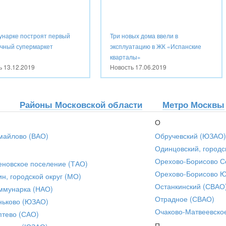
унарке построят первый
Три новых дома ввели в
ичный супермаркет
эксплуатацию в ЖК «Испанские
кварталы»
ть
13.12.2019
Новость
17.06.2019
Районы Московской области
Метро Москвы
О
майлово (ВАО)
Обручевский (ЮЗАО)
Одинцовский, городс
Орехово-Борисово С
еновское поселение (ТАО)
Орехово-Борисово 
ин, городской округ (МО)
Останкинский (СВАО
ммунарка (НАО)
Отрадное (СВАО)
ньково (ЮЗАО)
Очаково-Матвеевско
птево (САО)
П