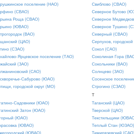
рушкинское поселение (НАО)
Свиблово (СВАО)
рфино (СВАО)
Северное Бутово (Ю
рьина Роща (СВАО)
Северное Медведков
рьино (ЮВАО)
Северное Тушино (С
трогородок (ВАО)
Северный (СВАО)
щанский (ЦАО)
Серпухов, городской
тино (СЗАО)
Сокол (САО)
хайлово-Ярцевское поселение (ТАО)
Соколиная Гора (ВА
жайский (ЗАО)
Сокольники (ВАО)
лжаниновский (САО)
Солнцево (ЗАО)
скворечье-Сабурово (ЮАО)
Сосенское поселени
тищи, городской округ (МО)
Строгино (СЗАО)
Т
гатино-Садовники (ЮАО)
Таганский (ЦАО)
гатинский Затон (ЮАО)
Тверской (ЦАО)
горный (ЮАО)
Текстильщики (ЮВА
красовка (ЮВАО)
Теплый Стан (ЮЗАО
жегородский (ЮВАО)
Тимирязевский (САО