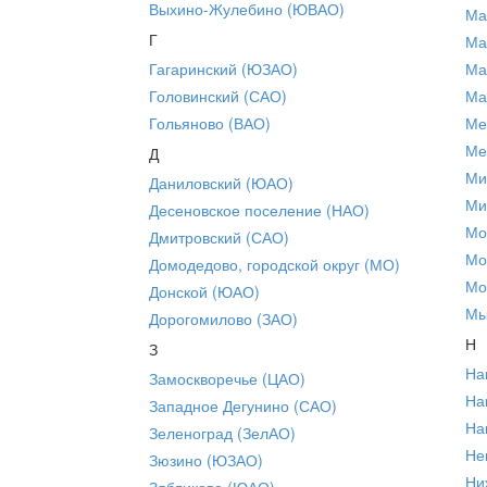
Выхино-Жулебино (ЮВАО)
Ма
Г
Ма
Гагаринский (ЮЗАО)
Ма
Головинский (САО)
Ма
Гольяново (ВАО)
Ме
Ме
Д
Ми
Даниловский (ЮАО)
Ми
Десеновское поселение (НАО)
Мо
Дмитровский (САО)
Мо
Домодедово, городской округ (МО)
Мо
Донской (ЮАО)
Мы
Дорогомилово (ЗАО)
Н
З
На
Замоскворечье (ЦАО)
На
Западное Дегунино (САО)
На
Зеленоград (ЗелАО)
Не
Зюзино (ЮЗАО)
Ни
Зябликово (ЮАО)