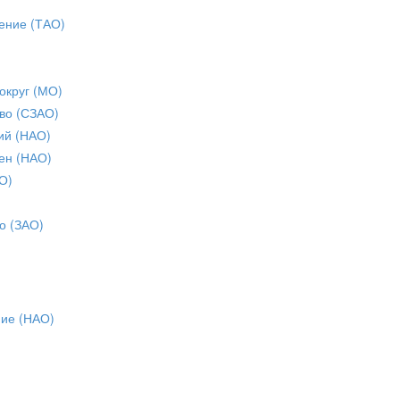
ение (ТАО)
округ (МО)
во (СЗАО)
ий (НАО)
ен (НАО)
О)
о (ЗАО)
ние (НАО)