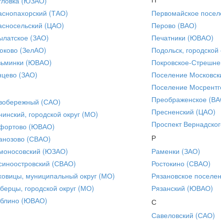
тловка (ЮЗАО)
аснопахорский (ТАО)
Первомайское посел
асносельский (ЦАО)
Перово (ВАО)
ылатское (ЗАО)
Печатники (ЮВАО)
юково (ЗелАО)
Подольск, городской 
зьминки (ЮВАО)
Покровское-Стрешне
нцево (ЗАО)
Поселение Московск
Поселение Мосрентг
Преображенское (ВА
вобережный (САО)
Пресненский (ЦАО)
нинский, городской округ (МО)
Проспект Вернадског
фортово (ЮВАО)
Р
анозово (СВАО)
моносовский (ЮЗАО)
Раменки (ЗАО)
синоостровский (СВАО)
Ростокино (СВАО)
ховицы, муниципальный округ (МО)
Рязановское поселе
берцы, городской округ (МО)
Рязанский (ЮВАО)
блино (ЮВАО)
С
Савеловский (САО)