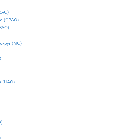
ЗАО)
о (СВАО)
ЗАО)
 округ (МО)
О)
е (НАО)
О)
)
)