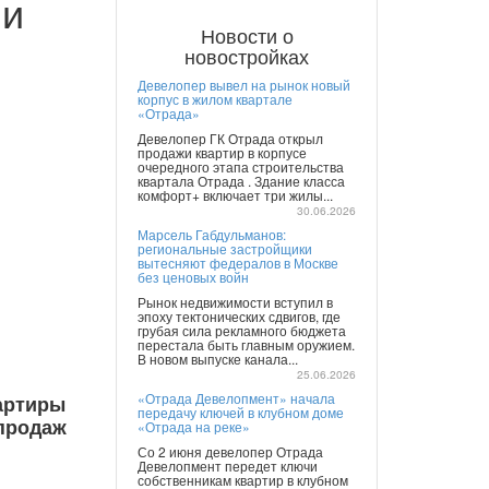
ли
Новости о
новостройках
Девелопер вывел на рынок новый
корпус в жилом квартале
«Отрада»
Девелопер ГК Отрада открыл
продажи квартир в корпусе
очередного этапа строительства
квартала Отрада . Здание класса
комфорт+ включает три жилы...
30.06.2026
Марсель Габдульманов:
региональные застройщики
вытесняют федералов в Москве
без ценовых войн
Рынок недвижимости вступил в
эпоху тектонических сдвигов, где
грубая сила рекламного бюджета
перестала быть главным оружием.
В новом выпуске канала...
25.06.2026
«Отрада Девелопмент» начала
вартиры
передачу ключей в клубном доме
продаж
«Отрада на реке»
Со 2 июня девелопер Отрада
Девелопмент передет ключи
собственникам квартир в клубном