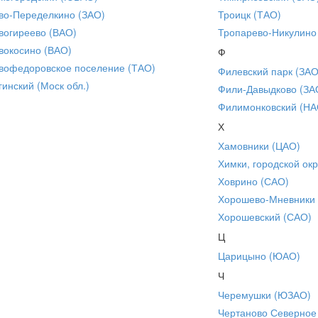
во-Переделкино (ЗАО)
Троицк (ТАО)
вогиреево (ВАО)
Тропарево-Никулино
вокосино (ВАО)
Ф
вофедоровское поселение (ТАО)
Филевский парк (ЗАО
гинский (Моск обл.)
Фили-Давыдково (ЗА
Филимонковский (НА
Х
Хамовники (ЦАО)
Химки, городской окр
Ховрино (САО)
Хорошево-Мневники
Хорошевский (САО)
Ц
Царицыно (ЮАО)
Ч
Черемушки (ЮЗАО)
Чертаново Северное