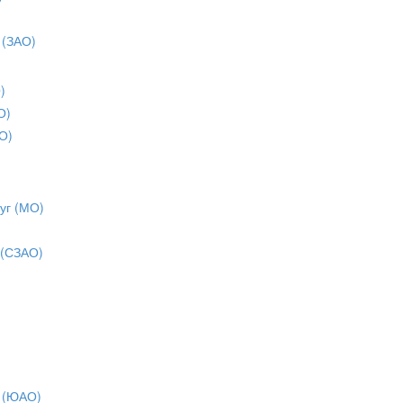
 (ЗАО)
)
О)
О)
уг (МО)
 (СЗАО)
 (ЮАО)