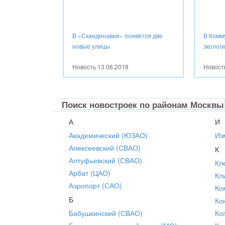
В «Скандинавии» появятся две
В Комм
новые улицы
эколог
Новость
13.06.2019
Новос
Поиск новостроек по районам Москвы
А
И
Академический (ЮЗАО)
Из
Алексеевский (СВАО)
К
Алтуфьевский (СВАО)
Кл
Арбат (ЦАО)
Кл
Аэропорт (САО)
Ко
Б
Ко
Бабушкинский (СВАО)
Ко