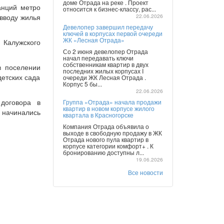
доме Отрада на реке . Проект
анций метро
относится к бизнес-классу, рас...
 вводу жилья
22.06.2026
Девелопер завершил передачу
ключей в корпусах первой очереди
ЖК «Лесная Отрада»
 Калужского
Со 2 июня девелопер Отрада
начал передавать ключи
собственникам квартир в двух
в поселении
последних жилых корпусах I
детских сада
очереди ЖК Лесная Отрада .
Корпус 5 бы...
22.06.2026
договора в
Группа «Отрада» начала продажи
квартир в новом корпусе жилого
ы начинались
квартала в Красногорске
Компания Отрада объявила о
выходе в свободную продажу в ЖК
Отрада нового пула квартир в
корпусе категории комфорт+ . К
бронированию доступны л...
19.06.2026
Все новости