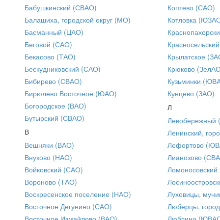
Бабушкинский (СВАО)
Коптево (САО)
Балашиха, городской округ (МО)
Котловка (ЮЗА
Басманный (ЦАО)
Краснопахорски
Беговой (САО)
Красносельский
Бекасово (ТАО)
Крылатское (ЗА
Бескудниковский (САО)
Крюково (ЗелАО
Бибирево (СВАО)
Кузьминки (ЮВ
Бирюлево Восточное (ЮАО)
Кунцево (ЗАО)
Богородское (ВАО)
Л
Бутырский (СВАО)
Левобережный 
В
Ленинский, горо
Вешняки (ВАО)
Лефортово (ЮВ
Внуково (НАО)
Лианозово (СВ
Войковский (САО)
Ломоносовский
Вороново (ТАО)
Лосиноостровск
Воскресенское поселение (НАО)
Луховицы, муни
Восточное Дегунино (САО)
Люберцы, город
Восточное Измайлово (ВАО)
Люблино (ЮВА