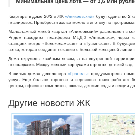
Минимальная цена лота — от 3,6 млн рубле
Квартиры в доме 20/2 в ЖК
«Аникеевский»
будут сданы во 2 к
планировок. Приобрести жилье можно в ипотеку по программа
Малоэтажный жилой квартал «Аникеевский» расположен в се
Рядом находится платформа МЦД-2 «Аникеевка», через ко
станциях метро «Волоколамская» и «Тушинская». В будущем
ветки, которая соединит локацию с Большой кольцевой линии 
Дома окружены хвойным лесом, а на внутренней территори
площадками. Между жилыми корпусами строятся детский сад, д
В жилых домах девелопера
«Гранель»
предусмотрены помещ
услуг. Еще больше торговых и сервисных точек работает б
центры, офисные комплексы, школы, детские сады и секции д
Другие новости ЖК