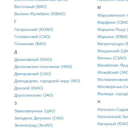
Восточный (ВАО)
М
Выхино-Жулебино (ЮВАО)
Марушкинское 
Г
Марфино (СВА
Гагаринский (ЮЗАО)
Марьина Роща 
Головинский (САО)
Марьино (ЮВА
Гольяново (ВАО)
Метрогородок (
Мещанский (ЦА
Д
Митино (СЗАО)
Даниловский (ЮАО)
Михайлово-Ярце
Десеновское поселение (НАО)
Можайский (ЗА
Дмитровский (САО)
Молжаниновски
Домодедово, городской округ (МО)
Москворечье-С
Донской (ЮАО)
Мытищи, городс
Дорогомилово (ЗАО)
Н
З
Нагатино-Садо
Замоскворечье (ЦАО)
Нагатинский За
Западное Дегунино (САО)
Нагорный (ЮАО
Зеленоград (ЗелАО)