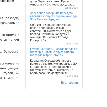
оделей
доме Отрада на реке . Проект
относится к бизнес-классу, рас...
22.06.2026
Девелопер завершил передачу
ключей в корпусах первой очереди
ет разводку
ЖК «Лесная Отрада»
страиваемой
Со 2 июня девелопер Отрада
начал передавать ключи
собственникам квартир в двух
последних жилых корпусах I
 «эконом» и
очереди ЖК Лесная Отрада .
ется Funder
Корпус 5 бы...
22.06.2026
Группа «Отрада» начала продажи
, бежевого,
квартир в новом корпусе жилого
квартала в Красногорске
Компания Отрада объявила о
ам жилье на
выходе в свободную продажу в ЖК
Отрада нового пула квартир в
плектующих,
корпусе категории комфорт+ . К
нитуров, их
бронированию доступны л...
19.06.2026
м компания
Все новости