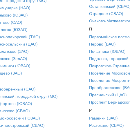
ин, городской округ (МО)
Останкинский (СВАО
ммунарка (НАО)
Отрадное (СВАО)
ньково (ЮЗАО)
Очаково-Матвеевско
птево (САО)
П
тловка (ЮЗАО)
аснопахорский (ТАО)
Первомайское посел
асносельский (ЦАО)
Перово (ВАО)
ылатское (ЗАО)
Печатники (ЮВАО)
юково (ЗелАО)
Подольск, городской 
зьминки (ЮВАО)
Покровское-Стрешне
нцево (ЗАО)
Поселение Московск
Поселение Мосрентг
Преображенское (ВА
вобережный (САО)
Пресненский (ЦАО)
нинский, городской округ (МО)
Проспект Вернадског
фортово (ЮВАО)
Р
анозово (СВАО)
моносовский (ЮЗАО)
Раменки (ЗАО)
синоостровский (СВАО)
Ростокино (СВАО)