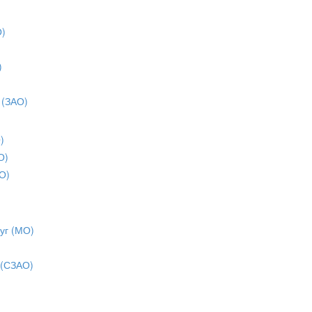
О)
)
)
 (ЗАО)
)
О)
О)
уг (МО)
 (СЗАО)