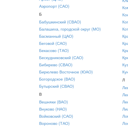
Кл
Аэропорт (САО)
Ко
Б
Ко
Бабушкинский (СВАО)
Ко
Балашиха, городской округ (МО)
Ко
Басманный (ЦАО)
Кр
Беговой (САО)
Кр
Бекасово (ТАО)
Кр
Бескудниковский (САО)
Кр
Бибирево (СВАО)
Ку
Бирюлево Восточное (ЮАО)
Ку
Богородское (ВАО)
Л
Бутырский (СВАО)
Ле
В
Ле
Вешняки (ВАО)
Ле
Внуково (НАО)
Ли
Войковский (САО)
Ло
Вороново (ТАО)
Ло