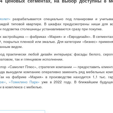
 4 ценовых сегментах, на выбор доступны 8 м
молет»
разрабатывается специально под планировки и учитыва
каждой типовой квартире. В шкафах предусмотрены ниши для в
 и подсветка столешницы устанавливаются сразу при покупке.
х застройщика — фабриках «Мария» и «Евродизайн». В сегментах
 покрытых пленкой или эмалью. Для категории «бизнес» применя
канным видом.
под практически любой дизайн интерьера: фасады белого, серого
матовом, так и глянцевом исполнении.
ктор «Самолет Плюс», стратегия компании — предоставить клиент
года вынудили компанию оперативно заменить ряд мебельных ком
ак на фабрике «Мария» в производстве находится 1,1 тыс. гар
ое»
,
«Томилино Парк»
уже в 2022 году. В ближайшем будуще
и в комплексе с мебелью.