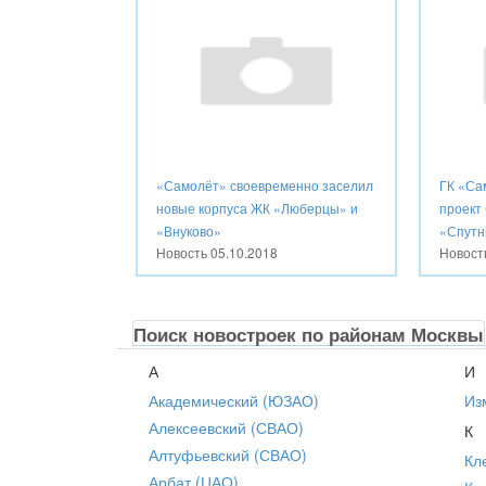
«Самолёт» своевременно заселил
ГК «Са
новые корпуса ЖК «Люберцы» и
проект
«Внуково»
«Спутн
Новость
05.10.2018
Новос
Поиск новостроек по районам Москвы
А
И
Академический (ЮЗАО)
Из
Алексеевский (СВАО)
К
Алтуфьевский (СВАО)
Кл
Арбат (ЦАО)