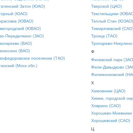
гатинский Затон (ЮАО)
Тверской (ЦАО)
горный (ЮАО)
Текстильщики (ЮВА
красовка (ЮВАО)
Теплый Стан (ЮЗАО
жегородский (ЮВАО)
Тимирязевский (САО
во-Переделкино (ЗАО)
Троицк (ТАО)
вогиреево (ВАО)
Тропарево-Никулино
вокосино (ВАО)
Ф
вофедоровское поселение (ТАО)
Филевский парк (ЗАО
гинский (Моск обл.)
Фили-Давыдково (ЗА
Филимонковский (НА
Х
Хамовники (ЦАО)
Химки, городской окр
Ховрино (САО)
Хорошево-Мневники
Хорошевский (САО)
Ц