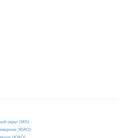
кой округ (МО)
еверное (ЮАО)
Южное (ЮАО)