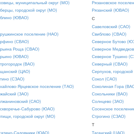
ховицы, муниципальный округ (МО)
Рязановское поселе
берцы, городской округ (МО)
Рязанский (ЮВАО)
блино (ЮВАО)
С
Савеловский (САО)
рушкинское поселение (НАО)
Свиблово (СВАО)
рфино (СВАО)
Северное Бутово (Ю
рьина Роща (СВАО)
Северное Медведков
рьино (ЮВАО)
Северное Тушино (С
трогородок (ВАО)
Северный (СВАО)
щанский (ЦАО)
Серпухов, городской
тино (СЗАО)
Сокол (САО)
хайлово-Ярцевское поселение (ТАО)
Соколиная Гора (ВА
жайский (ЗАО)
Сокольники (ВАО)
лжаниновский (САО)
Солнцево (ЗАО)
скворечье-Сабурово (ЮАО)
Сосенское поселени
тищи, городской округ (МО)
Строгино (СЗАО)
Т
гатино-Садовники (ЮАО)
Таганский (ЦАО)