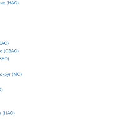
ние (НАО)
ЗАО)
о (СВАО)
ЗАО)
 округ (МО)
О)
е (НАО)