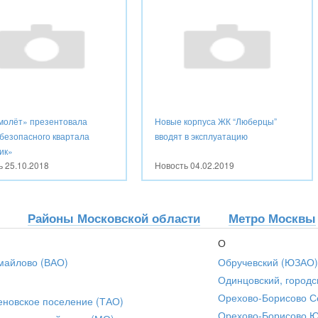
молёт» презентовала
Новые корпуса ЖК “Люберцы”
 безопасного квартала
вводят в эксплуатацию
ик»
ть
25.10.2018
Новость
04.02.2019
Районы Московской области
Метро Москвы
О
майлово (ВАО)
Обручевский (ЮЗАО)
Одинцовский, городс
Орехово-Борисово С
еновское поселение (ТАО)
Орехово-Борисово 