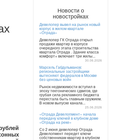
Новости о
новостройках
ах
Девелопер вывел на рынок новый
корпус в жилом квартале
«Отрада»
Девелопер ГК Отрада открыл
продажи квартир в корпусе
очередного этапа строительства
квартала Отрада . Здание класса
комфорт+ включает три жилы...
30.06.2026
Марсель Габдульманов:
региональные застройщики
вытесняют федералов в Москве
без ценовых войн
Рынок недвижимости вступил в
эпоху тектонических сдвигов, где
грубая сила рекламного бюджета
перестала быть главным оружием.
В новом выпуске канала...
25.06.2026
«Отрада Девелопмент» начала
передачу ключей в клубном доме
«Отрада на реке»
 рублей
Со 2 июня девелопер Отрада
хонных
Девелопмент передет ключи
собственникам квартир в клубном