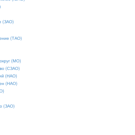
)
е (ЗАО)
ение (ТАО)
округ (МО)
во (СЗАО)
ий (НАО)
ен (НАО)
О)
о (ЗАО)