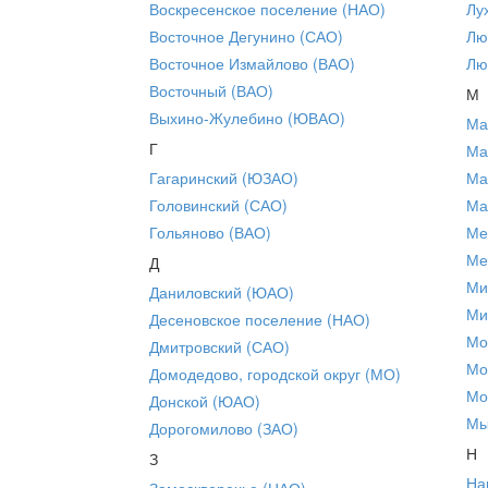
Воскресенское поселение (НАО)
Лу
Восточное Дегунино (САО)
Лю
Восточное Измайлово (ВАО)
Лю
Восточный (ВАО)
М
Выхино-Жулебино (ЮВАО)
Ма
Г
Ма
Гагаринский (ЮЗАО)
Ма
Головинский (САО)
Ма
Гольяново (ВАО)
Ме
Ме
Д
Ми
Даниловский (ЮАО)
Ми
Десеновское поселение (НАО)
Мо
Дмитровский (САО)
Мо
Домодедово, городской округ (МО)
Мо
Донской (ЮАО)
Мы
Дорогомилово (ЗАО)
Н
З
На
Замоскворечье (ЦАО)