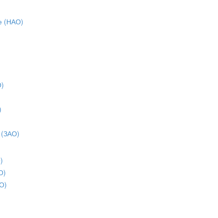
е (НАО)
О)
)
)
 (ЗАО)
)
О)
О)