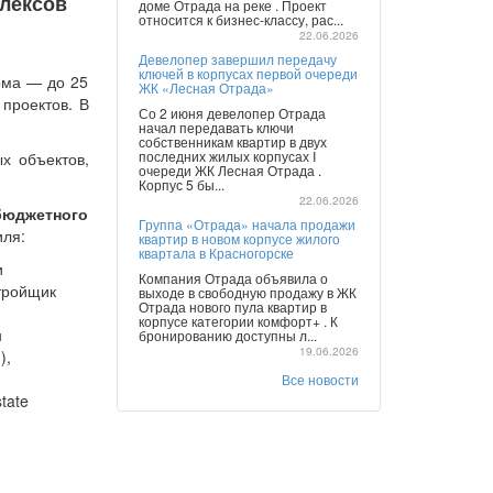
лексов
доме Отрада на реке . Проект
относится к бизнес-классу, рас...
22.06.2026
Девелопер завершил передачу
ключей в корпусах первой очереди
орма — до 25
ЖК «Лесная Отрада»
проектов. В
Со 2 июня девелопер Отрада
начал передавать ключи
собственникам квартир в двух
последних жилых корпусах I
х объектов,
очереди ЖК Лесная Отрада .
Корпус 5 бы...
22.06.2026
бюджетного
Группа «Отрада» начала продажи
иля:
квартир в новом корпусе жилого
квартала в Красногорске
и
Компания Отрада объявила о
тройщик
выходе в свободную продажу в ЖК
Отрада нового пула квартир в
корпусе категории комфорт+ . К
н
бронированию доступны л...
19.06.2026
»
),
Все новости
tate