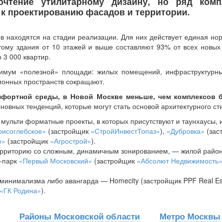
очтение утилитарному дизайну, но ряд комп
к проектированию фасадов и территории.
ов находятся на стадии реализации. Для них действует единая н
тому здания от 10 этажей и выше составляют 93% от всех новых 
 3 000 квартир.
симум «полезной» площади: жилых помещений, инфраструктурны
ионных пространств сокращают.
мфортной среды, в Новой Москве меньше, чем комплексов 
новных тенденций, которые могут стать основой архитектурного ст
 мульти форматные проекты, в которых присутствуют и таунхаусы, 
рисоглебское»
(застройщик
«СтройИнвестТопаз»
),
«Дубровка»
(зас
е»
(застройщик
«Агрострой»
).
рриторию со сложным, динамичным зонированием, — жилой райо
д-парк
«Первый Московский»
(застройщик
«Абсолют Недвижимость
 минимализма либо авангарда — Homecity (застройщик PPF Real Es
«ГК Родина»
).
Районы Московской области
Метро Москвы