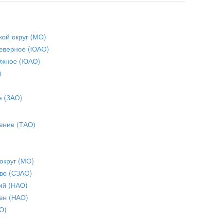
кой округ (МО)
еверное (ЮАО)
Южное (ЮАО)
)
е (ЗАО)
ение (ТАО)
округ (МО)
во (СЗАО)
ий (НАО)
ен (НАО)
О)