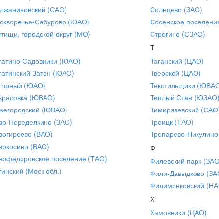
лжаниновский (САО)
Солнцево (ЗАО)
скворечье-Сабурово (ЮАО)
Сосенское поселени
тищи, городской округ (МО)
Строгино (СЗАО)
Т
гатино-Садовники (ЮАО)
Таганский (ЦАО)
гатинский Затон (ЮАО)
Тверской (ЦАО)
горный (ЮАО)
Текстильщики (ЮВА
красовка (ЮВАО)
Теплый Стан (ЮЗАО
жегородский (ЮВАО)
Тимирязевский (САО
во-Переделкино (ЗАО)
Троицк (ТАО)
вогиреево (ВАО)
Тропарево-Никулино
вокосино (ВАО)
Ф
вофедоровское поселение (ТАО)
Филевский парк (ЗАО
гинский (Моск обл.)
Фили-Давыдково (ЗА
Филимонковский (НА
Х
Хамовники (ЦАО)