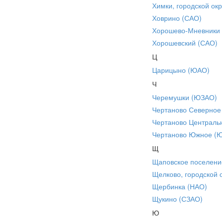
Химки, городской окр
Ховрино (САО)
Хорошево-Мневники
Хорошевский (САО)
Ц
Царицыно (ЮАО)
Ч
Черемушки (ЮЗАО)
Чертаново Северное
Чертаново Централь
Чертаново Южное (
Щ
Щаповское поселени
Щелково, городской 
Щербинка (НАО)
Щукино (СЗАО)
Ю