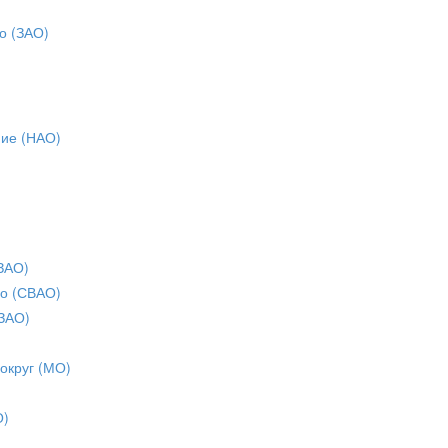
о (ЗАО)
ние (НАО)
ЗАО)
о (СВАО)
ЗАО)
 округ (МО)
О)