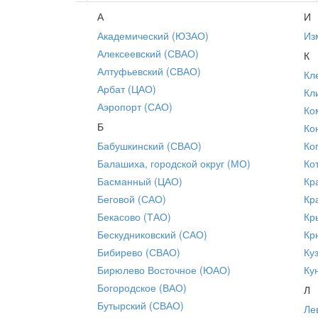
А
И
Академический (ЮЗАО)
Из
Алексеевский (СВАО)
К
Алтуфьевский (СВАО)
Кл
Арбат (ЦАО)
Кл
Аэропорт (САО)
Ко
Б
Ко
Бабушкинский (СВАО)
Ко
Балашиха, городской округ (МО)
Ко
Басманный (ЦАО)
Кр
Беговой (САО)
Кр
Бекасово (ТАО)
Кр
Бескудниковский (САО)
Кр
Бибирево (СВАО)
Ку
Бирюлево Восточное (ЮАО)
Ку
Богородское (ВАО)
Л
Бутырский (СВАО)
Ле