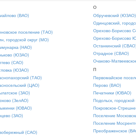
О
майлово (ВАО)
Обручевский (ЮЗАО)
Одинцовский, городс
Орехово-Борисово С
еновское поселение (ТАО)
Орехово-Борисово 
ин, городской округ (МО)
Останкинский (СВАО
ммунарка (НАО)
Отрадное (СВАО)
ньково (ЮЗАО)
Очаково-Матвеевско
птево (САО)
П
тловка (ЮЗАО)
аснопахорский (ТАО)
Первомайское посел
асносельский (ЦАО)
Перово (ВАО)
ылатское (ЗАО)
Печатники (ЮВАО)
юково (ЗелАО)
Подольск, городской 
зьминки (ЮВАО)
Покровское-Стрешне
нцево (ЗАО)
Поселение Московск
Поселение Мосрентг
Преображенское (ВА
вобережный (САО)