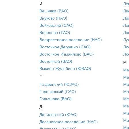
В
Ле
Вешняки (ВАО)
Ле
Внуково (НАО)
Ли
Войковский (САО)
Ло
Вороново (ТАО)
Ло
Воскресенское поселение (НАО)
Лу
Восточное Дегунино (САО)
Лю
Восточное Измайлово (ВАО)
Лю
Восточный (ВАО)
М
Выхино-Жулебино (ЮВАО)
Ма
Г
Ма
Гагаринский (ЮЗАО)
Ма
Головинский (САО)
Ма
Гольяново (ВАО)
Ме
Ме
Д
Ми
Даниловский (ЮАО)
Ми
Десеновское поселение (НАО)
Мо
Дмитровский (САО)