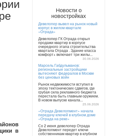
ории
Новости о
уре
новостройках
Девелопер вывел на рынок новый
корпус в жилом квартале
«Отрада»
Девелопер ГК Отрада открыл
продажи квартир в корпусе
очередного этапа строительства
квартала Отрада . Здание класса
комфорт+ включает три жилы...
30.06.2026
Марсель Габдульманов:
региональные застройщики
вытесняют федералов в Москве
без ценовых войн
Рынок недвижимости вступил в
эпоху тектонических сдвигов, где
грубая сила рекламного бюджета
перестала быть главным оружием.
В новом выпуске канала...
25.06.2026
«Отрада Девелопмент» начала
передачу ключей в клубном доме
«Отрада на реке»
айонов
Со 2 июня девелопер Отрада
щики в
Девелопмент передет ключи
собственникам квартир в клубном