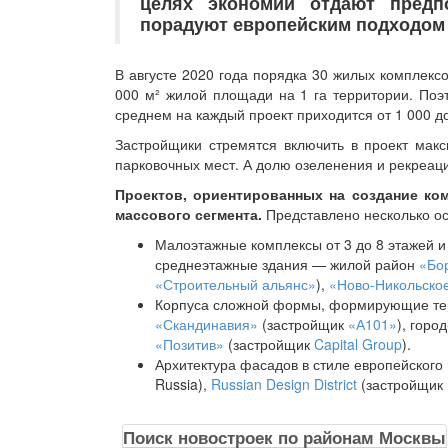
целях экономии отдают предп
порадуют европейским подходом 
В августе 2020 года порядка 30 жилых комплекс
000 м² жилой площади на 1 га территории. Поэ
среднем на каждый проект приходится от 1 000 до
Застройщики стремятся включить в проект мак
парковочных мест. А долю озеленения и рекреац
Проектов, ориентированных на создание ко
массового сегмента.
Представлено несколько ос
Малоэтажные комплексы от 3 до 8 этажей и
среднеэтажные здания — жилой район
«Бо
«Строительный альянс»
),
«Ново-Никольско
Корпуса сложной формы, формирующие те
«Скандинавия»
(застройщик
«А101»
), горо
«Позитив»
(застройщик
Capital Group
).
Архитектура фасадов в стиле европейского
Russia),
Russian Design District
(застройщик
Поиск новостроек по районам Москвы