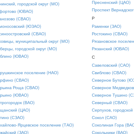
Пресненский (ЦАО)
нинский, городской округ (МО)
Проспект Вернадског
фортово (ЮВАО)
Р
анозово (СВАО)
моносовский (ЮЗАО)
Раменки (ЗАО)
синоостровский (СВАО)
Ростокино (СВАО)
ховицы, муниципальный округ (МО)
Рязановское поселе
берцы, городской округ (МО)
Рязанский (ЮВАО)
блино (ЮВАО)
С
Савеловский (САО)
рушкинское поселение (НАО)
Свиблово (СВАО)
рфино (СВАО)
Северное Бутово (Ю
рьина Роща (СВАО)
Северное Медведков
рьино (ЮВАО)
Северное Тушино (С
трогородок (ВАО)
Северный (СВАО)
щанский (ЦАО)
Серпухов, городской
тино (СЗАО)
Сокол (САО)
хайлово-Ярцевское поселение (ТАО)
Соколиная Гора (ВА
жайский (ЗАО)
Сокольники (ВАО)