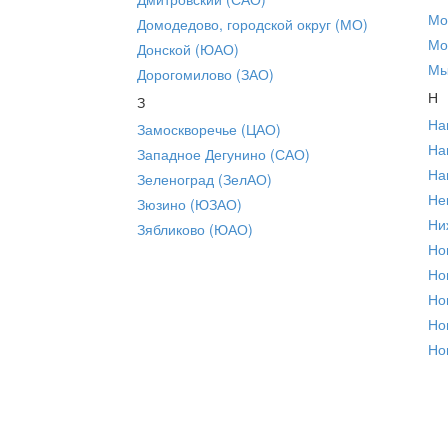
Мо
Домодедово, городской округ (МО)
Мо
Донской (ЮАО)
Мы
Дорогомилово (ЗАО)
Н
З
На
Замоскворечье (ЦАО)
На
Западное Дегунино (САО)
На
Зеленоград (ЗелАО)
Не
Зюзино (ЮЗАО)
Ни
Зябликово (ЮАО)
Но
Но
Но
Но
Но