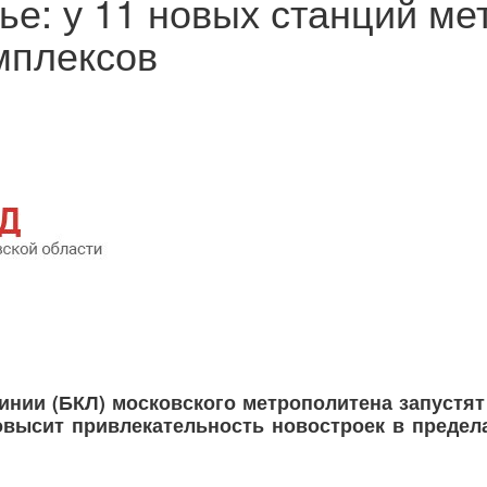
е: у 11 новых станций ме
мплексов
инии (БКЛ) московского метрополитена запустят
овысит привлекательность новостроек в предел