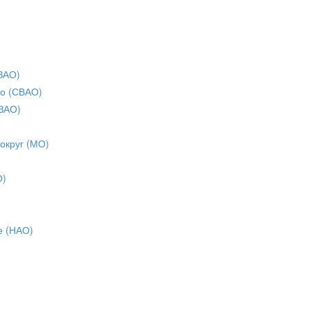
ЗАО)
о (СВАО)
ЗАО)
 округ (МО)
О)
е (НАО)