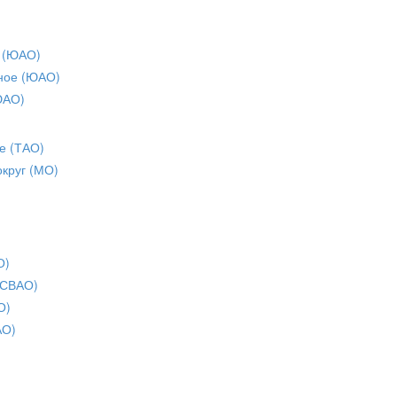
 (ЮАО)
ное (ЮАО)
ЮАО)
е (ТАО)
округ (МО)
О)
(СВАО)
О)
АО)