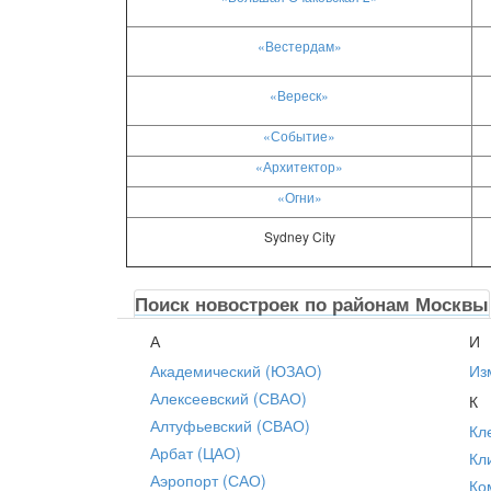
«Вестердам»
«Вереск»
«Событие»
«Архитектор»
«Огни»
Sydney City
Поиск новостроек по районам Москвы
А
И
Академический (ЮЗАО)
Из
Алексеевский (СВАО)
К
Алтуфьевский (СВАО)
Кл
Арбат (ЦАО)
Кл
Аэропорт (САО)
Ко