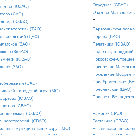
Отрадное (СВАО)
ньково (ЮЗАО)
Очаково-Матвеевско
птево (САО)
П
тловка (ЮЗАО)
аснопахорский (ТАО)
Первомайское посел
асносельский (ЦАО)
Перово (ВАО)
ылатское (ЗАО)
Печатники (ЮВАО)
юково (ЗелАО)
Подольск, городской 
зьминки (ЮВАО)
Покровское-Стрешне
нцево (ЗАО)
Поселение Московск
Поселение Мосрентг
Преображенское (ВА
вобережный (САО)
Пресненский (ЦАО)
нинский, городской округ (МО)
Проспект Вернадског
фортово (ЮВАО)
Р
анозово (СВАО)
моносовский (ЮЗАО)
Раменки (ЗАО)
синоостровский (СВАО)
Ростокино (СВАО)
ховицы, муниципальный округ (МО)
Рязановское поселе