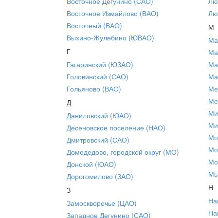
Восточное Дегунино (САО)
Лю
Восточное Измайлово (ВАО)
Лю
Восточный (ВАО)
М
Выхино-Жулебино (ЮВАО)
Ма
Г
Ма
Гагаринский (ЮЗАО)
Ма
Головинский (САО)
Ма
Гольяново (ВАО)
Ме
Ме
Д
Ми
Даниловский (ЮАО)
Ми
Десеновское поселение (НАО)
Мо
Дмитровский (САО)
Мо
Домодедово, городской округ (МО)
Мо
Донской (ЮАО)
Мы
Дорогомилово (ЗАО)
Н
З
На
Замоскворечье (ЦАО)
На
Западное Дегунино (САО)