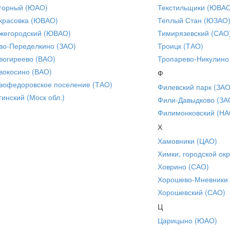
горный (ЮАО)
Текстильщики (ЮВА
красовка (ЮВАО)
Теплый Стан (ЮЗАО
жегородский (ЮВАО)
Тимирязевский (САО
во-Переделкино (ЗАО)
Троицк (ТАО)
вогиреево (ВАО)
Тропарево-Никулино
вокосино (ВАО)
Ф
вофедоровское поселение (ТАО)
Филевский парк (ЗАО
гинский (Моск обл.)
Фили-Давыдково (ЗА
Филимонковский (НА
Х
Хамовники (ЦАО)
Химки, городской окр
Ховрино (САО)
Хорошево-Мневники
Хорошевский (САО)
Ц
Царицыно (ЮАО)