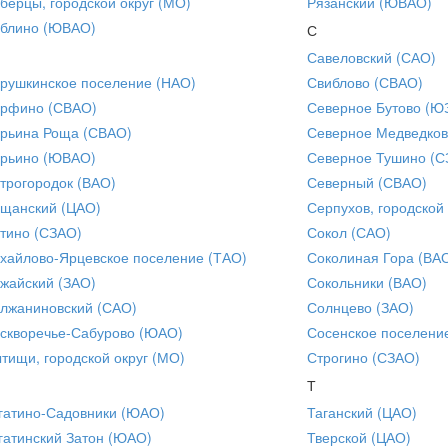
берцы, городской округ (МО)
Рязанский (ЮВАО)
блино (ЮВАО)
С
Савеловский (САО)
рушкинское поселение (НАО)
Свиблово (СВАО)
рфино (СВАО)
Северное Бутово (Ю
рьина Роща (СВАО)
Северное Медведков
рьино (ЮВАО)
Северное Тушино (С
трогородок (ВАО)
Северный (СВАО)
щанский (ЦАО)
Серпухов, городской
тино (СЗАО)
Сокол (САО)
хайлово-Ярцевское поселение (ТАО)
Соколиная Гора (ВА
жайский (ЗАО)
Сокольники (ВАО)
лжаниновский (САО)
Солнцево (ЗАО)
скворечье-Сабурово (ЮАО)
Сосенское поселени
тищи, городской округ (МО)
Строгино (СЗАО)
Т
гатино-Садовники (ЮАО)
Таганский (ЦАО)
гатинский Затон (ЮАО)
Тверской (ЦАО)