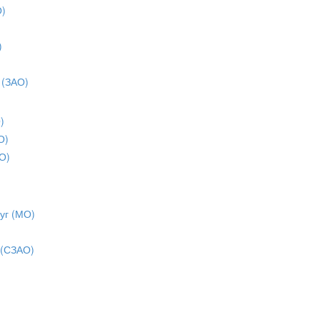
О)
)
)
 (ЗАО)
)
О)
О)
уг (МО)
 (СЗАО)