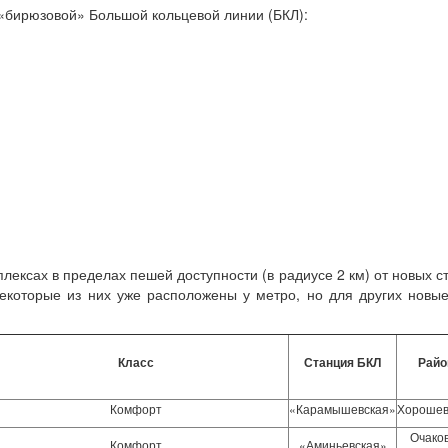
 «бирюзовой» Большой кольцевой линии (БКЛ):
лексах в пределах пешей доступности (в радиусе 2 км) от новых с
екоторые из них уже расположены у метро, но для других новы
Класс
Станция БКЛ
Райо
Комфорт
«Карамышевская»
Хорошев
Очако
Комфорт
«Аминьевская»