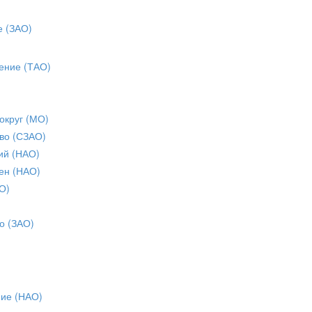
е (ЗАО)
ение (ТАО)
округ (МО)
во (СЗАО)
ий (НАО)
ен (НАО)
О)
о (ЗАО)
ние (НАО)