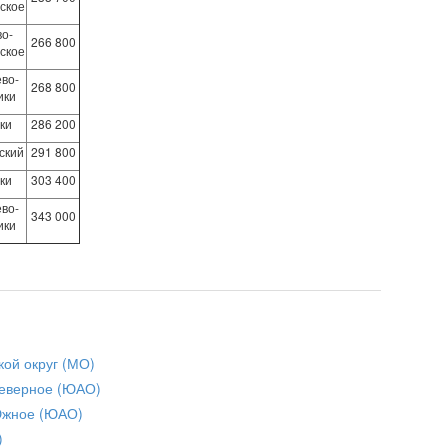
ское
во-
266 800
ское
во-
268 800
ики
ки
286 200
ский
291 800
ки
303 400
во-
343 000
ики
кой округ (МО)
еверное (ЮАО)
Южное (ЮАО)
)