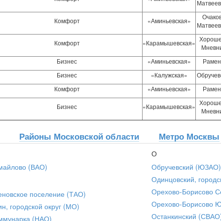
Матвеев
Очако
Комфорт
«Аминьевская»
Матвеев
Хороше
Комфорт
«Карамышевская»
Мневн
Бизнес
«Аминьевская»
Рамен
Бизнес
«Калужская»
Обручев
Комфорт
«Аминьевская»
Рамен
Хороше
Бизнес
«Карамышевская»
Мневн
Районы Московской области
Метро Москвы
О
майлово (ВАО)
Обручевский (ЮЗАО)
Одинцовский, городс
Орехово-Борисово С
еновское поселение (ТАО)
Орехово-Борисово 
ин, городской округ (МО)
Останкинский (СВАО
ммунарка (НАО)