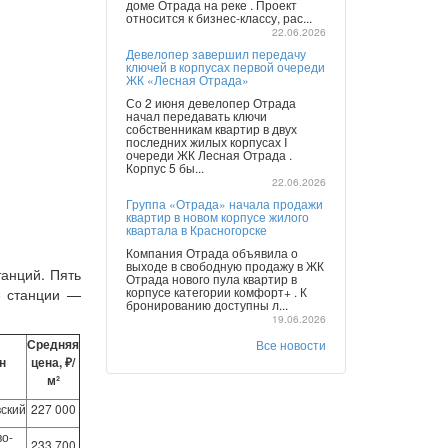
доме Отрада на реке . Проект
относится к бизнес-классу, рас...
22.06.2026
Девелопер завершил передачу
ключей в корпусах первой очереди
ЖК «Лесная Отрада»
Со 2 июня девелопер Отрада
начал передавать ключи
собственникам квартир в двух
последних жилых корпусах I
очереди ЖК Лесная Отрада .
Корпус 5 бы...
22.06.2026
Группа «Отрада» начала продажи
квартир в новом корпусе жилого
квартала в Красногорске
Компания Отрада объявила о
выходе в свободную продажу в ЖК
танций. Пять
Отрада нового пула квартир в
корпусе категории комфорт+ . К
е станции —
бронированию доступны л...
19.06.2026
Средняя
Все новости
н
цена, ₽/
м²
ский
227 000
во-
233 700