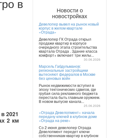
тро в
Новости о
новостройках
Девелопер вывел на рынок новый
корпус в жилом квартале
«Отрада»
Девелопер ГК Отрада открыл
продажи квартир в корпусе
очередного этапа строительства
квартала Отрада . Здание класса
комфорт+ включает три жилы...
30.06.2026
Марсель Габдульманов:
региональные застройщики
вытесняют федералов в Москве
без ценовых войн
Рынок недвижимости вступил в
эпоху тектонических сдвигов, где
грубая сила рекламного бюджета
перестала быть главным оружием.
В новом выпуске канала...
25.06.2026
«Отрада Девелопмент» начала
 в 2021
передачу ключей в клубном доме
ах 2 км
«Отрада на реке»
Со 2 июня девелопер Отрада
Девелопмент передет ключи
собственникам квартир в клубном