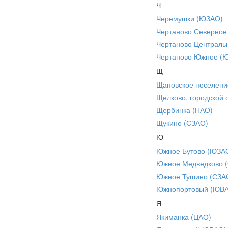
Ч
Черемушки (ЮЗАО)
Чертаново Северное
Чертаново Централь
Чертаново Южное (
Щ
Щаповское поселени
Щелково, городской 
Щербинка (НАО)
Щукино (СЗАО)
Ю
Южное Бутово (ЮЗА
Южное Медведково 
Южное Тушино (СЗА
Южнопортовый (ЮВ
Я
Якиманка (ЦАО)