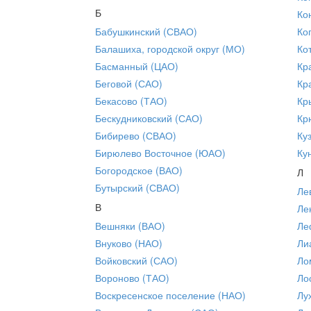
Б
Ко
Бабушкинский (СВАО)
Ко
Балашиха, городской округ (МО)
Ко
Басманный (ЦАО)
Кр
Беговой (САО)
Кр
Бекасово (ТАО)
Кр
Бескудниковский (САО)
Кр
Бибирево (СВАО)
Ку
Бирюлево Восточное (ЮАО)
Ку
Богородское (ВАО)
Л
Бутырский (СВАО)
Ле
В
Ле
Вешняки (ВАО)
Ле
Внуково (НАО)
Ли
Войковский (САО)
Ло
Вороново (ТАО)
Ло
Воскресенское поселение (НАО)
Лу