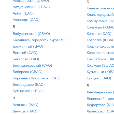
Алексеевский (СВАО)
К
Алтуфьевский (СВАО)
Кленовское пос
Арбат (ЦАО)
Клин, городской
Аэропорт (САО)
Коммунарка (Н
Б
Коньково (ЮЗА
Бабушкинский (СВАО)
Коптево (САО)
Балашиха, городской округ (МО)
Котловка (ЮЗА
Басманный (ЦАО)
Краснопахорски
Беговой (САО)
Красносельский
Бекасово (ТАО)
Крылатское (ЗА
Бескудниковский (САО)
Крюково (ЗелАО
Бибирево (СВАО)
Кузьминки (ЮВ
Бирюлево Восточное (ЮАО)
Кунцево (ЗАО)
Богородское (ВАО)
Л
Бутырский (СВАО)
Левобережный 
В
Ленинский, горо
Вешняки (ВАО)
Лефортово (ЮВ
Внуково (НАО)
Лианозово (СВ