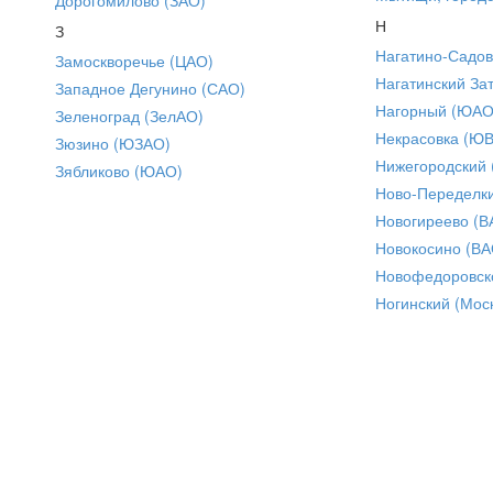
Н
З
Нагатино-Садо
Замоскворечье (ЦАО)
Нагатинский За
Западное Дегунино (САО)
Нагорный (ЮАО
Зеленоград (ЗелАО)
Некрасовка (Ю
Зюзино (ЮЗАО)
Нижегородский
Зябликово (ЮАО)
Ново-Переделки
Новогиреево (В
Новокосино (ВА
Новофедоровск
Ногинский (Моск