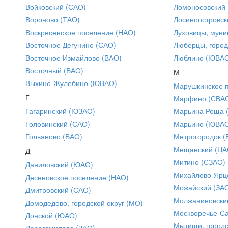
Войковский (САО)
Ломоносовский
Вороново (ТАО)
Лосиноостровск
Воскресенское поселение (НАО)
Луховицы, муни
Восточное Дегунино (САО)
Люберцы, город
Восточное Измайлово (ВАО)
Люблино (ЮВА
Восточный (ВАО)
М
Выхино-Жулебино (ЮВАО)
Марушкинское 
Г
Марфино (СВА
Гагаринский (ЮЗАО)
Марьина Роща 
Головинский (САО)
Марьино (ЮВА
Гольяново (ВАО)
Метрогородок (
Мещанский (ЦА
Д
Митино (СЗАО)
Даниловский (ЮАО)
Михайлово-Ярце
Десеновское поселение (НАО)
Можайский (ЗА
Дмитровский (САО)
Молжаниновски
Домодедово, городской округ (МО)
Москворечье-С
Донской (ЮАО)
Мытищи, городс
Дорогомилово (ЗАО)