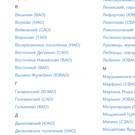
В
Ленинский, горо
Вешняки (ВАО)
Лефортово (ЮВ
Внуково (НАО)
Лианозово (СВ
Войковский (САО)
Ломоносовский
Вороново (ТАО)
Лосиноостровск
Воскресенское поселение (НАО)
Луховицы, муни
Восточное Дегунино (САО)
Люберцы, город
Восточное Измайлово (ВАО)
Люблино (ЮВА
Восточный (ВАО)
М
Выхино-Жулебино (ЮВАО)
Марушкинское 
Г
Марфино (СВА
Гагаринский (ЮЗАО)
Марьина Роща 
Головинский (САО)
Марьино (ЮВА
Гольяново (ВАО)
Метрогородок (
Мещанский (ЦА
Д
Митино (СЗАО)
Даниловский (ЮАО)
Михайлово-Ярце
Десеновское поселение (НАО)