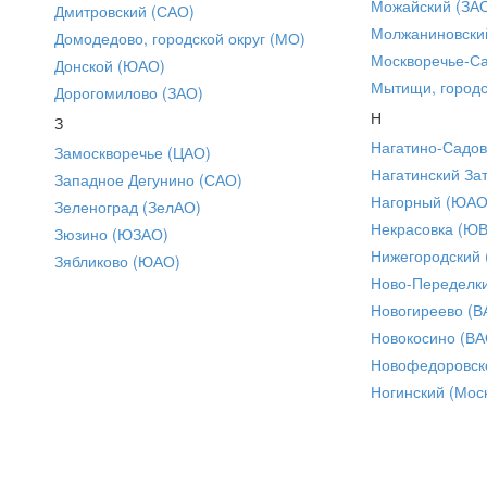
Можайский (ЗА
Дмитровский (САО)
Молжаниновски
Домодедово, городской округ (МО)
Москворечье-С
Донской (ЮАО)
Мытищи, городс
Дорогомилово (ЗАО)
Н
З
Нагатино-Садо
Замоскворечье (ЦАО)
Нагатинский За
Западное Дегунино (САО)
Нагорный (ЮАО
Зеленоград (ЗелАО)
Некрасовка (Ю
Зюзино (ЮЗАО)
Нижегородский
Зябликово (ЮАО)
Ново-Переделки
Новогиреево (В
Новокосино (ВА
Новофедоровск
Ногинский (Моск