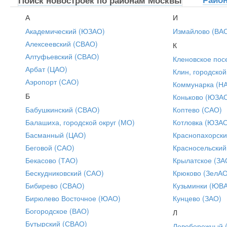
А
И
Академический (ЮЗАО)
Измайлово (ВА
Алексеевский (СВАО)
К
Алтуфьевский (СВАО)
Кленовское пос
Арбат (ЦАО)
Клин, городской
Аэропорт (САО)
Коммунарка (Н
Б
Коньково (ЮЗА
Бабушкинский (СВАО)
Коптево (САО)
Балашиха, городской округ (МО)
Котловка (ЮЗА
Басманный (ЦАО)
Краснопахорски
Беговой (САО)
Красносельский
Бекасово (ТАО)
Крылатское (ЗА
Бескудниковский (САО)
Крюково (ЗелАО
Бибирево (СВАО)
Кузьминки (ЮВ
Бирюлево Восточное (ЮАО)
Кунцево (ЗАО)
Богородское (ВАО)
Л
Бутырский (СВАО)
Левобережный 