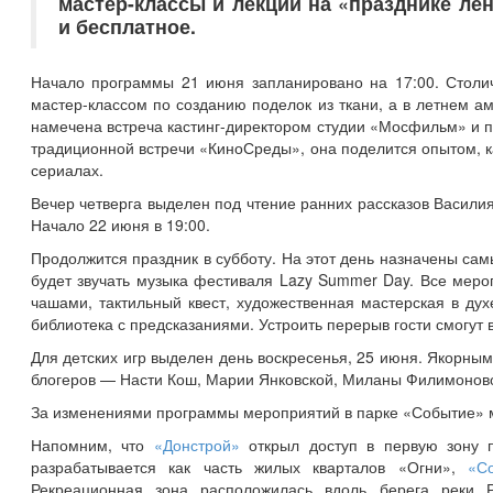
мастер-классы и лекции на «празднике лен
и бесплатное.
Начало программы 21 июня запланировано на 17:00. Столич
мастер-классом по созданию поделок из ткани, а в летнем а
намечена встреча кастинг-директором студии «Мосфильм» и п
традиционной встречи «КиноСреды», она поделится опытом, 
сериалах.
Вечер четверга выделен под чтение ранних рассказов Васили
Начало 22 июня в 19:00.
Продолжится праздник в субботу. На этот день назначены сам
будет звучать музыка фестиваля Lazy Summer Day. Все ме
чашами, тактильный квест, художественная мастерская в ду
библиотека с предсказаниями. Устроить перерыв гости смогут
Для детских игр выделен день воскресенья, 25 июня. Якорным
блогеров — Насти Кош, Марии Янковской, Миланы Филимоновой
За изменениями программы мероприятий в парке «Событие» м
Напомним, что
«Донстрой»
открыл доступ в первую зону п
разрабатывается как часть жилых кварталов «Огни»,
«С
Рекреационная зона расположилась вдоль берега реки 