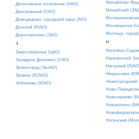
Михайлово-Ярце
Десеновское поселение (НАО)
Можайский (ЗА
Дмитровский (САО)
Молжаниновски
Домодедово, городской округ (МО)
Москворечье-С
Донской (ЮАО)
Мытищи, городс
Дорогомилово (ЗАО)
Н
З
Нагатино-Садо
Замоскворечье (ЦАО)
Нагатинский За
Западное Дегунино (САО)
Нагорный (ЮАО
Зеленоград (ЗелАО)
Некрасовка (Ю
Зюзино (ЮЗАО)
Нижегородский
Зябликово (ЮАО)
Ново-Переделки
Новогиреево (В
Новокосино (ВА
Новофедоровск
Ногинский (Моск