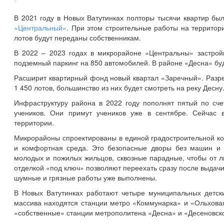
В 2021 году в Новых Ватутинках полторы тысячи квартир б
«Центральный»
. При этом строительные работы на территор
лотов будут переданы собственникам.
В 2022 – 2023 годах в микрорайоне «Центральны» застрой
подземный паркинг на 850 автомобилей. В районе «Десна» буд
Расширит квартирный фонд новый квартал «Заречный». Разре
1 450 лотов, большинство из них будет смотреть на реку Десну
Инфраструктуру района в 2022 году пополнят пятый по сче
учеников. Они примут учеников уже в сентябре. Сейчас 
территории.
Микрорайоны спроектированы в единой градостроительной ко
и комфортная среда. Это безопасные дворы без машин и 
молодых и пожилых жильцов, сквозные парадные, чтобы от л
отделкой «под ключ» позволяют переехать сразу после выдачи 
шумные и грязные работы уже выполнены.
В Новых Ватутинках работают четыре муниципальных детски
массива находятся станции метро «Коммунарка» и «Ольховая
«собственные» станции метрополитена «Десна» и «Десеновск