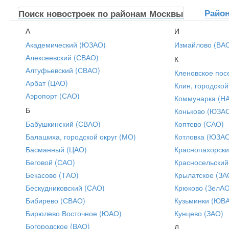
Райо
Поиск новостроек по районам Москвы
А
И
Академический (ЮЗАО)
Измайлово (ВА
Алексеевский (СВАО)
К
Алтуфьевский (СВАО)
Кленовское пос
Арбат (ЦАО)
Клин, городской
Аэропорт (САО)
Коммунарка (Н
Б
Коньково (ЮЗА
Бабушкинский (СВАО)
Коптево (САО)
Балашиха, городской округ (МО)
Котловка (ЮЗА
Басманный (ЦАО)
Краснопахорски
Беговой (САО)
Красносельский
Бекасово (ТАО)
Крылатское (ЗА
Бескудниковский (САО)
Крюково (ЗелАО
Бибирево (СВАО)
Кузьминки (ЮВ
Бирюлево Восточное (ЮАО)
Кунцево (ЗАО)
Богородское (ВАО)
Л