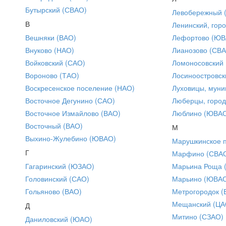
Бутырский (СВАО)
Левобережный 
В
Ленинский, горо
Вешняки (ВАО)
Лефортово (ЮВ
Внуково (НАО)
Лианозово (СВ
Войковский (САО)
Ломоносовский
Вороново (ТАО)
Лосиноостровск
Воскресенское поселение (НАО)
Луховицы, муни
Восточное Дегунино (САО)
Люберцы, город
Восточное Измайлово (ВАО)
Люблино (ЮВА
Восточный (ВАО)
М
Выхино-Жулебино (ЮВАО)
Марушкинское 
Г
Марфино (СВА
Гагаринский (ЮЗАО)
Марьина Роща 
Головинский (САО)
Марьино (ЮВА
Гольяново (ВАО)
Метрогородок (
Мещанский (ЦА
Д
Митино (СЗАО)
Даниловский (ЮАО)