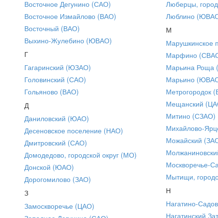
Восточное Дегунино (САО)
Люберцы, город
Восточное Измайлово (ВАО)
Люблино (ЮВА
Восточный (ВАО)
М
Выхино-Жулебино (ЮВАО)
Марушкинское 
Г
Марфино (СВА
Гагаринский (ЮЗАО)
Марьина Роща 
Головинский (САО)
Марьино (ЮВА
Гольяново (ВАО)
Метрогородок (
Мещанский (ЦА
Д
Митино (СЗАО)
Даниловский (ЮАО)
Михайлово-Ярце
Десеновское поселение (НАО)
Можайский (ЗА
Дмитровский (САО)
Молжаниновски
Домодедово, городской округ (МО)
Москворечье-С
Донской (ЮАО)
Мытищи, городс
Дорогомилово (ЗАО)
Н
З
Нагатино-Садо
Замоскворечье (ЦАО)
Нагатинский За
Западное Дегунино (САО)