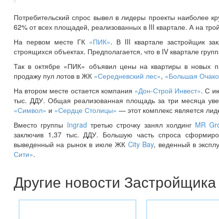
Потребительский спрос вывел в лидеры проекты наиболее кр
62% от всех площадей, реализованных в III квартале. А на тро
На первом месте ГК
«ПИК»
. В III квартале застройщик з
строящихся объектах. Предполагается, что в IV квартале гру
Так в октябре «ПИК» объявил цены на квартиры в новых 
продажу пул лотов в ЖК
«Середневский лес»
,
«Большая Очако
На втором месте остается компания
«Дон-Строй Инвест»
. С и
тыс. ДДУ. Общая реализованная площадь за три месяца ув
«Символ»
и
«Сердце Столицы»
— этот комплекс является лид
Вместо группы
Ingrad
третью строчку занял холдинг
MR Gr
заключив 1,37 тыс. ДДУ. Большую часть спроса сформиро
выведенный на рынок в июле ЖК
City Bay
, веденный в эксп
Сити»
.
Другие новости Застройщика