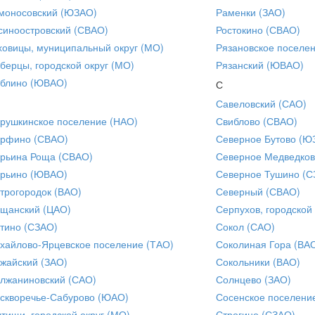
моносовский (ЮЗАО)
Раменки (ЗАО)
синоостровский (СВАО)
Ростокино (СВАО)
ховицы, муниципальный округ (МО)
Рязановское поселе
берцы, городской округ (МО)
Рязанский (ЮВАО)
блино (ЮВАО)
С
Савеловский (САО)
рушкинское поселение (НАО)
Свиблово (СВАО)
рфино (СВАО)
Северное Бутово (Ю
рьина Роща (СВАО)
Северное Медведков
рьино (ЮВАО)
Северное Тушино (С
трогородок (ВАО)
Северный (СВАО)
щанский (ЦАО)
Серпухов, городской
тино (СЗАО)
Сокол (САО)
хайлово-Ярцевское поселение (ТАО)
Соколиная Гора (ВА
жайский (ЗАО)
Сокольники (ВАО)
лжаниновский (САО)
Солнцево (ЗАО)
скворечье-Сабурово (ЮАО)
Сосенское поселени
тищи, городской округ (МО)
Строгино (СЗАО)