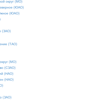
кой округ (МО)
еверное (ЮАО)
Южное (ЮАО)
)
е (ЗАО)
ение (ТАО)
округ (МО)
во (СЗАО)
ий (НАО)
ен (НАО)
О)
о (ЗАО)