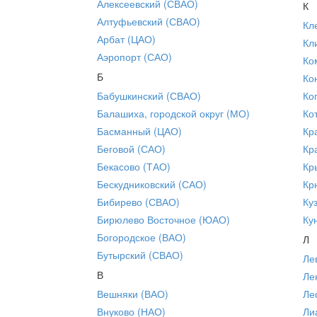
Алексеевский (СВАО)
К
Алтуфьевский (СВАО)
Кл
Арбат (ЦАО)
Кл
Аэропорт (САО)
Ко
Б
Ко
Бабушкинский (СВАО)
Ко
Балашиха, городской округ (МО)
Ко
Басманный (ЦАО)
Кр
Беговой (САО)
Кр
Бекасово (ТАО)
Кр
Бескудниковский (САО)
Кр
Бибирево (СВАО)
Ку
Бирюлево Восточное (ЮАО)
Ку
Богородское (ВАО)
Л
Бутырский (СВАО)
Ле
В
Ле
Вешняки (ВАО)
Ле
Внуково (НАО)
Ли