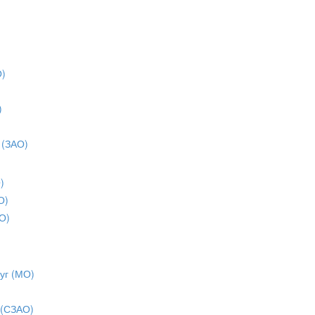
О)
)
)
 (ЗАО)
)
О)
О)
уг (МО)
 (СЗАО)