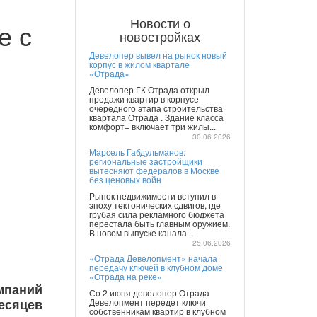
Новости о
е с
новостройках
Девелопер вывел на рынок новый
корпус в жилом квартале
«Отрада»
Девелопер ГК Отрада открыл
продажи квартир в корпусе
очередного этапа строительства
квартала Отрада . Здание класса
комфорт+ включает три жилы...
30.06.2026
Марсель Габдульманов:
региональные застройщики
вытесняют федералов в Москве
без ценовых войн
Рынок недвижимости вступил в
эпоху тектонических сдвигов, где
грубая сила рекламного бюджета
перестала быть главным оружием.
В новом выпуске канала...
25.06.2026
«Отрада Девелопмент» начала
передачу ключей в клубном доме
«Отрада на реке»
мпаний
Со 2 июня девелопер Отрада
месяцев
Девелопмент передет ключи
собственникам квартир в клубном