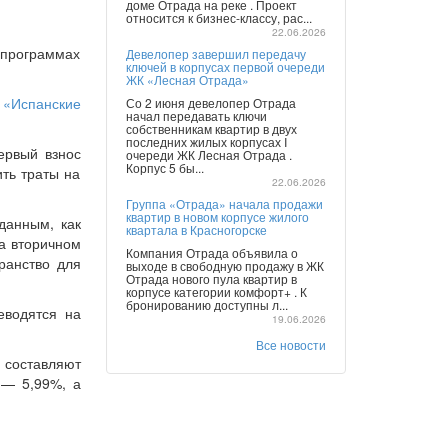
доме Отрада на реке . Проект
относится к бизнес-классу, рас...
22.06.2026
 программах
Девелопер завершил передачу
ключей в корпусах первой очереди
ЖК «Лесная Отрада»
,
«Испанские
Со 2 июня девелопер Отрада
начал передавать ключи
собственникам квартир в двух
последних жилых корпусах I
ервый взнос
очереди ЖК Лесная Отрада .
Корпус 5 бы...
ть траты на
22.06.2026
Группа «Отрада» начала продажи
квартир в новом корпусе жилого
данным, как
квартала в Красногорске
на вторичном
Компания Отрада объявила о
ранство для
выходе в свободную продажу в ЖК
Отрада нового пула квартир в
корпусе категории комфорт+ . К
бронированию доступны л...
еводятся на
19.06.2026
Все новости
 составляют
 — 5,99%, а