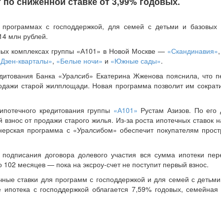
т по сниженной ставке от 3,99% годовых.
х программах с господдержкой, для семей с детьми и базовых
14 млн рублей.
илых комплексах группы «А101» в Новой Москве —
«Скандинавия»
«Дзен-кварталы»
,
«Белые ночи»
и
«Южные сады»
.
едитования Банка «Уралсиб» Екатерина Жженова пояснила, что п
родажи старой жилплощади. Новая программа позволит им сократи
 ипотечного кредитования группы
«А101»
Рустам Азизов. По его 
 взнос от продажи старого жилья. Из-за роста ипотечных ставок 
тнерская программа с «Уралсибом» обеспечит покупателям прост
 подписания договора долевого участия вся сумма ипотеки пер
 102 месяцев — пока на эксроу-счет не поступит первый взнос.
чные ставки для программ с господдержкой и для семей с детьми
 ипотека с господдержкой облагается 7,59% годовых, семейная