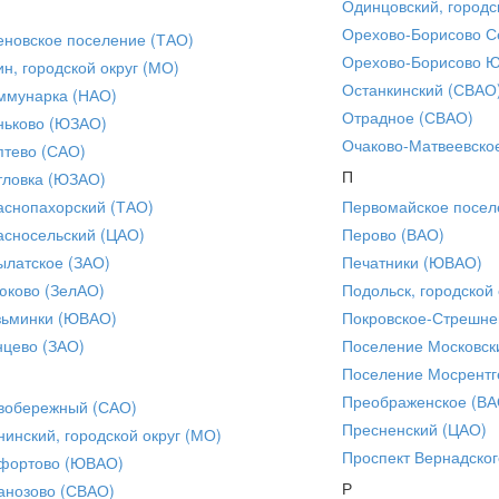
Одинцовский, городс
Орехово-Борисово С
еновское поселение (ТАО)
Орехово-Борисово 
ин, городской округ (МО)
Останкинский (СВАО
ммунарка (НАО)
Отрадное (СВАО)
ньково (ЮЗАО)
Очаково-Матвеевско
птево (САО)
П
тловка (ЮЗАО)
аснопахорский (ТАО)
Первомайское посел
асносельский (ЦАО)
Перово (ВАО)
ылатское (ЗАО)
Печатники (ЮВАО)
юково (ЗелАО)
Подольск, городской 
зьминки (ЮВАО)
Покровское-Стрешне
нцево (ЗАО)
Поселение Московск
Поселение Мосрентг
Преображенское (ВА
вобережный (САО)
Пресненский (ЦАО)
нинский, городской округ (МО)
Проспект Вернадског
фортово (ЮВАО)
Р
анозово (СВАО)