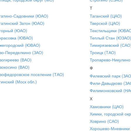
Т
гатино-Садовники (ЮАО)
Таганский (ЦАО)
гатинский Затон (ЮАО)
Тверской (ЦАО)
горный (ЮАО)
Текстильщики (ЮВА
красовка (ЮВАО)
Теплый Стан (ЮЗАО
жегородский (ЮВАО)
Тимирязевский (САО
во-Переделкино (ЗАО)
Троицк (ТАО)
вогиреево (ВАО)
Тропарево-Никулино
вокосино (ВАО)
Ф
вофедоровское поселение (ТАО)
Филевский парк (ЗАО
гинский (Моск обл.)
Фили-Давыдково (ЗА
Филимонковский (НА
Х
Хамовники (ЦАО)
Химки, городской окр
Ховрино (САО)
Хорошево-Мневники