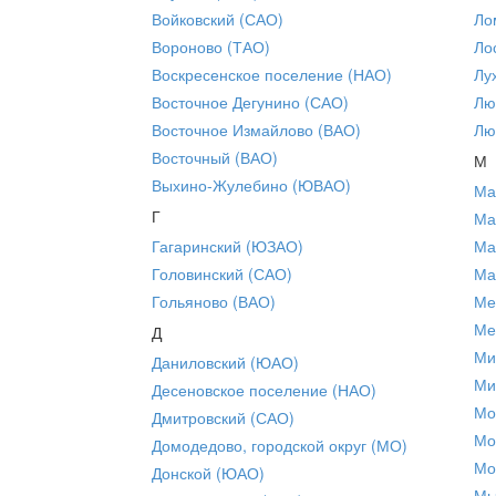
Войковский (САО)
Ло
Вороново (ТАО)
Ло
Воскресенское поселение (НАО)
Лу
Восточное Дегунино (САО)
Лю
Восточное Измайлово (ВАО)
Лю
Восточный (ВАО)
М
Выхино-Жулебино (ЮВАО)
Ма
Г
Ма
Гагаринский (ЮЗАО)
Ма
Головинский (САО)
Ма
Гольяново (ВАО)
Ме
Ме
Д
Ми
Даниловский (ЮАО)
Ми
Десеновское поселение (НАО)
Мо
Дмитровский (САО)
Мо
Домодедово, городской округ (МО)
Мо
Донской (ЮАО)
Мы