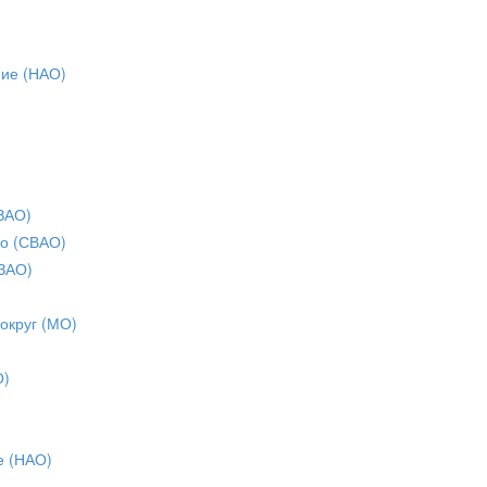
ние (НАО)
ЗАО)
о (СВАО)
ЗАО)
 округ (МО)
О)
е (НАО)