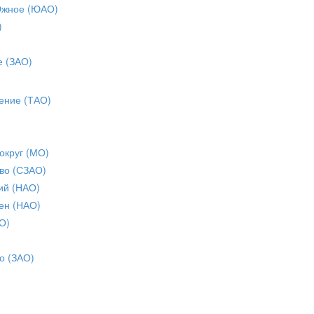
Южное (ЮАО)
)
е (ЗАО)
ение (ТАО)
округ (МО)
во (СЗАО)
ий (НАО)
ен (НАО)
О)
о (ЗАО)