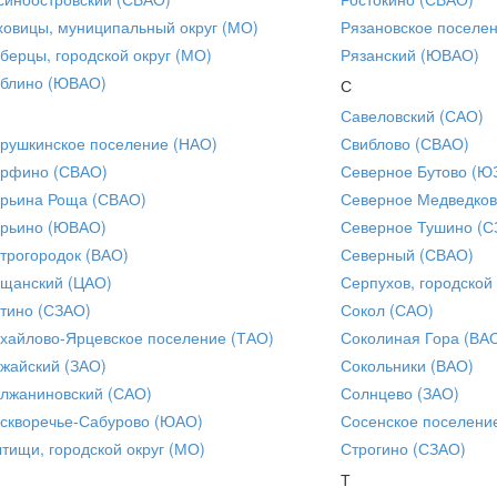
ховицы, муниципальный округ (МО)
Рязановское поселе
берцы, городской округ (МО)
Рязанский (ЮВАО)
блино (ЮВАО)
С
Савеловский (САО)
рушкинское поселение (НАО)
Свиблово (СВАО)
рфино (СВАО)
Северное Бутово (Ю
рьина Роща (СВАО)
Северное Медведков
рьино (ЮВАО)
Северное Тушино (С
трогородок (ВАО)
Северный (СВАО)
щанский (ЦАО)
Серпухов, городской
тино (СЗАО)
Сокол (САО)
хайлово-Ярцевское поселение (ТАО)
Соколиная Гора (ВА
жайский (ЗАО)
Сокольники (ВАО)
лжаниновский (САО)
Солнцево (ЗАО)
скворечье-Сабурово (ЮАО)
Сосенское поселени
тищи, городской округ (МО)
Строгино (СЗАО)
Т