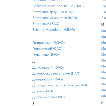
Воскресенское поселение (НАО)
Лу
Восточное Дегунино (САО)
Лю
Восточное Измайлово (ВАО)
Лю
Восточный (ВАО)
М
Выхино-Жулебино (ЮВАО)
Ма
Г
Ма
Гагаринский (ЮЗАО)
Ма
Головинский (САО)
Ма
Гольяново (ВАО)
Ме
Ме
Д
Ми
Даниловский (ЮАО)
Ми
Десеновское поселение (НАО)
Мо
Дмитровский (САО)
Мо
Домодедово, городской округ (МО)
Мо
Донской (ЮАО)
Мы
Дорогомилово (ЗАО)
Н
З