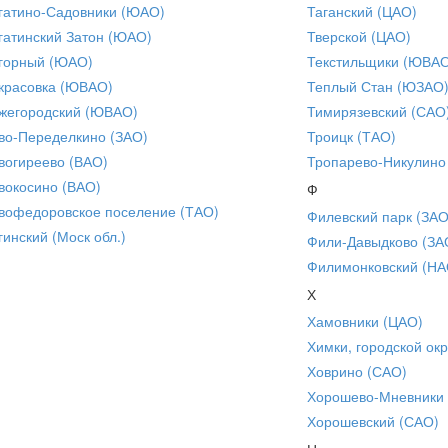
гатино-Садовники (ЮАО)
Таганский (ЦАО)
гатинский Затон (ЮАО)
Тверской (ЦАО)
горный (ЮАО)
Текстильщики (ЮВА
красовка (ЮВАО)
Теплый Стан (ЮЗАО
жегородский (ЮВАО)
Тимирязевский (САО
во-Переделкино (ЗАО)
Троицк (ТАО)
вогиреево (ВАО)
Тропарево-Никулино
вокосино (ВАО)
Ф
вофедоровское поселение (ТАО)
Филевский парк (ЗАО
гинский (Моск обл.)
Фили-Давыдково (ЗА
Филимонковский (НА
Х
Хамовники (ЦАО)
Химки, городской окр
Ховрино (САО)
Хорошево-Мневники
Хорошевский (САО)