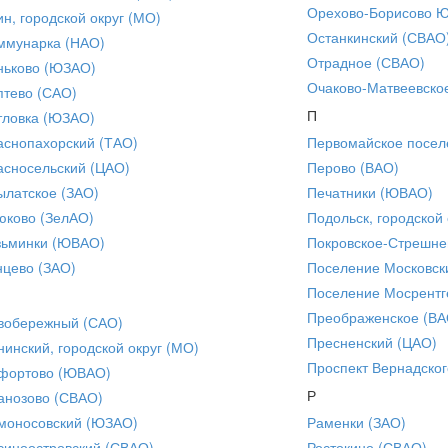
Орехово-Борисово 
ин, городской округ (МО)
Останкинский (СВАО
ммунарка (НАО)
Отрадное (СВАО)
ньково (ЮЗАО)
Очаково-Матвеевско
птево (САО)
П
тловка (ЮЗАО)
аснопахорский (ТАО)
Первомайское посел
асносельский (ЦАО)
Перово (ВАО)
ылатское (ЗАО)
Печатники (ЮВАО)
юково (ЗелАО)
Подольск, городской 
зьминки (ЮВАО)
Покровское-Стрешне
нцево (ЗАО)
Поселение Московск
Поселение Мосрентг
Преображенское (ВА
вобережный (САО)
Пресненский (ЦАО)
нинский, городской округ (МО)
Проспект Вернадског
фортово (ЮВАО)
Р
анозово (СВАО)
моносовский (ЮЗАО)
Раменки (ЗАО)
синоостровский (СВАО)
Ростокино (СВАО)