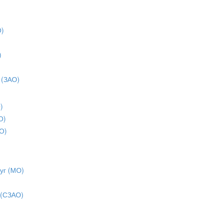
О)
)
)
 (ЗАО)
)
О)
О)
уг (МО)
 (СЗАО)