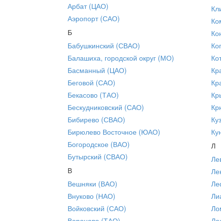
Арбат (ЦАО)
Кл
Аэропорт (САО)
Ко
Б
Ко
Бабушкинский (СВАО)
Ко
Балашиха, городской округ (МО)
Ко
Басманный (ЦАО)
Кр
Беговой (САО)
Кр
Бекасово (ТАО)
Кр
Бескудниковский (САО)
Кр
Бибирево (СВАО)
Ку
Бирюлево Восточное (ЮАО)
Ку
Богородское (ВАО)
Л
Бутырский (СВАО)
Ле
В
Ле
Вешняки (ВАО)
Ле
Внуково (НАО)
Ли
Войковский (САО)
Ло
Вороново (ТАО)
Ло