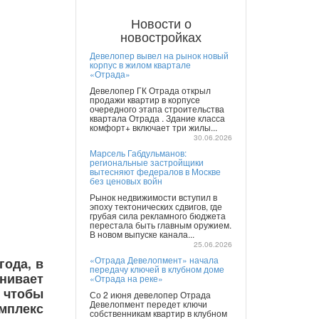
Новости о
новостройках
Девелопер вывел на рынок новый
корпус в жилом квартале
«Отрада»
Девелопер ГК Отрада открыл
продажи квартир в корпусе
очередного этапа строительства
квартала Отрада . Здание класса
комфорт+ включает три жилы...
30.06.2026
Марсель Габдульманов:
региональные застройщики
вытесняют федералов в Москве
без ценовых войн
Рынок недвижимости вступил в
эпоху тектонических сдвигов, где
грубая сила рекламного бюджета
перестала быть главным оружием.
В новом выпуске канала...
25.06.2026
«Отрада Девелопмент» начала
года, в
передачу ключей в клубном доме
нивает
«Отрада на реке»
 чтобы
Со 2 июня девелопер Отрада
Девелопмент передет ключи
мплекс
собственникам квартир в клубном