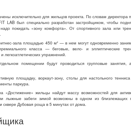
чены исключительно для жильцов проекта. По словам директора 
IT LAB был специально разработан застройщиком, чтобы подня
 надо покидать «зону комфорта». От спортивного зала или тре
.
фитнес-зала площадью 450 м² — в нем могут одновременно заним
 премиального класса — беговые, вело- и эллиптические тр
 и легкоатлетических упражнений.
отдельном помещении будут проводиться групповые занятия, 
ивную площадку, воркаут-зону, столы для настольного тенниса
менты паркура.
а «Достижение» жильцы найдут массу возможностей для активн
 или лыжные забеги зимой возможны в одном из близлежащих
и сквере Дубовая роща в 5 минутах от дома.
ойщика