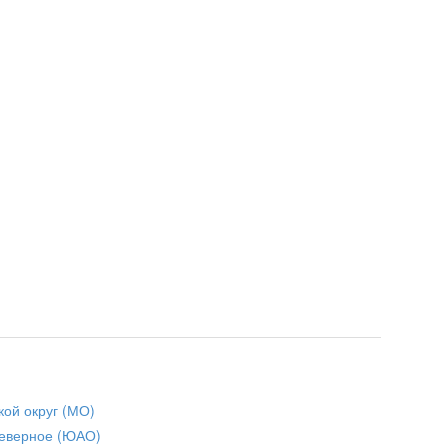
кой округ (МО)
еверное (ЮАО)