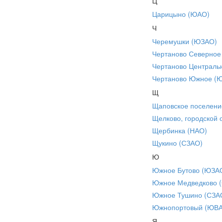
Ц
Царицыно (ЮАО)
Ч
Черемушки (ЮЗАО)
Чертаново Северное
Чертаново Централь
Чертаново Южное (
Щ
Щаповское поселени
Щелково, городской 
Щербинка (НАО)
Щукино (СЗАО)
Ю
Южное Бутово (ЮЗА
Южное Медведково 
Южное Тушино (СЗА
Южнопортовый (ЮВ
Я