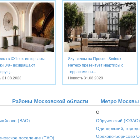
века в XXI век: интерьеры
Sky-виллы на Пресне: Sminex-
ки 3/8» возвращают
Интеко презентует квартиры с
ру ц...
террасами вы...
ть
21.08.2023
Новость
31.08.2023
Районы Московской области
Метро Москвы
О
майлово (ВАО)
Обручевский (ЮЗАО)
Одинцовский, городс
Орехово-Борисово С
еновское поселение (ТАО)