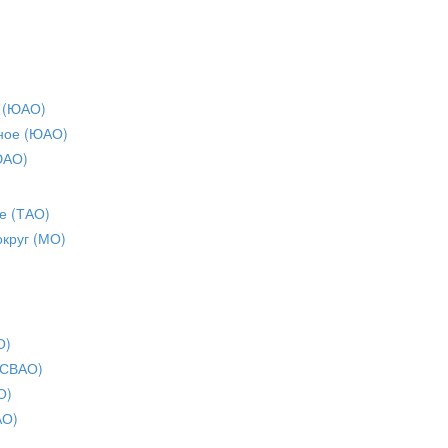
 (ЮАО)
ное (ЮАО)
ЮАО)
е (ТАО)
округ (МО)
О)
(СВАО)
О)
АО)