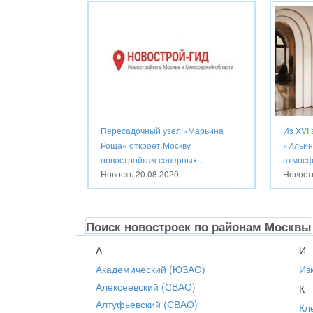
Пересадочный узел «Марьина
Из XVI 
Роща» откроет Москву
«Ильин
новостройкам северных...
атмосфе
Новость
20.08.2020
Новос
Поиск новостроек по районам Москвы
А
И
Академический (ЮЗАО)
Из
Алексеевский (СВАО)
К
Алтуфьевский (СВАО)
Кл