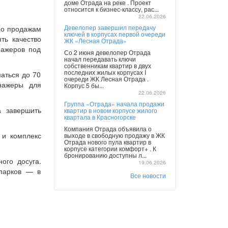
доме Отрада на реке . Проект
относится к бизнес-классу, рас...
22.06.2026
Девелопер завершил передачу
по продажам
ключей в корпусах первой очереди
ть качество
ЖК «Лесная Отрада»
нажеров под
Со 2 июня девелопер Отрада
начал передавать ключи
собственникам квартир в двух
последних жилых корпусах I
аться до 70
очереди ЖК Лесная Отрада .
енажеры для
Корпус 5 бы...
22.06.2026
Группа «Отрада» начала продажи
а завершить
квартир в новом корпусе жилого
квартала в Красногорске
Компания Отрада объявила о
 и комплекс
выходе в свободную продажу в ЖК
Отрада нового пула квартир в
корпусе категории комфорт+ . К
бронированию доступны л...
ого досуга.
19.06.2026
 парков — в
Все новости