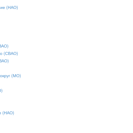
ние (НАО)
ЗАО)
о (СВАО)
ЗАО)
 округ (МО)
О)
е (НАО)