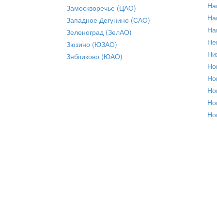
На
Замоскворечье (ЦАО)
На
Западное Дегунино (САО)
На
Зеленоград (ЗелАО)
Не
Зюзино (ЮЗАО)
Ни
Зябликово (ЮАО)
Но
Но
Но
Но
Но