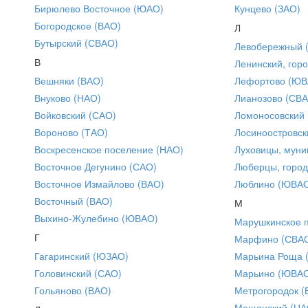
Бирюлево Восточное (ЮАО)
Кунцево (ЗАО)
Богородское (ВАО)
Л
Бутырский (СВАО)
Левобережный 
В
Ленинский, горо
Вешняки (ВАО)
Лефортово (ЮВ
Внуково (НАО)
Лианозово (СВ
Войковский (САО)
Ломоносовский
Вороново (ТАО)
Лосиноостровск
Воскресенское поселение (НАО)
Луховицы, муни
Восточное Дегунино (САО)
Люберцы, город
Восточное Измайлово (ВАО)
Люблино (ЮВА
Восточный (ВАО)
М
Выхино-Жулебино (ЮВАО)
Марушкинское 
Г
Марфино (СВА
Гагаринский (ЮЗАО)
Марьина Роща 
Головинский (САО)
Марьино (ЮВА
Гольяново (ВАО)
Метрогородок (
Мещанский (ЦА