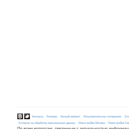
Контакты
Реклама
Личный кабинет
Пользовательское соглашение
Сог
Согласие на обработку персональных данных
Новостройки Москвы
Новостройки Сан
По всем вопросам, связанным с актуальностью информац