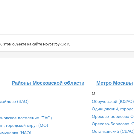
этом объекте на сайте Novostroy-Gid.ru
Районы Московской области
Метро Москвы
О
майлово (ВАО)
Обручевский (ЮЗАО)
Одинцовский, городс
Орехово-Борисово С
еновское поселение (ТАО)
Орехово-Борисово 
ин, городской округ (МО)
Останкинский (СВАО
ммунарка (НАО)