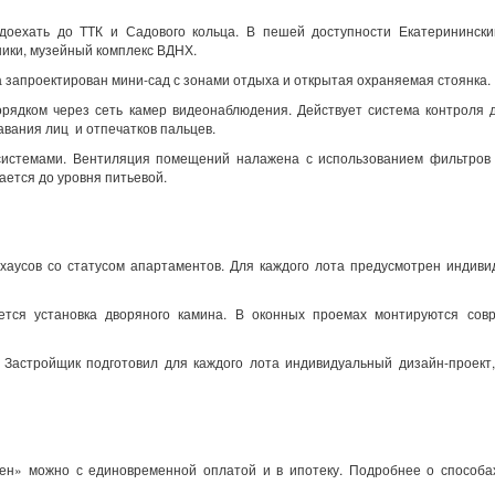
оехать до ТТК и Садового кольца. В пешей доступности Екатеринински
ьники, музейный комплекс ВДНХ.
 запроектирован мини-сад с зонами отдыха и открытая охраняемая стоянка.
рядком через сеть камер видеонаблюдения. Действует система контроля 
авания лиц и отпечатков пальцев.
истемами. Вентиляция помещений налажена с использованием фильтров 
ается до уровня питьевой.
нхаусов со статусом апартаментов. Для каждого лота предусмотрен индив
ается установка дворяного камина. В оконных проемах монтируются сов
Застройщик подготовил для каждого лота индивидуальный дизайн-проект,
ден» можно с единовременной оплатой и в ипотеку. Подробнее о способа