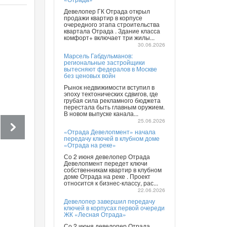
Девелопер ГК Отрада открыл
продажи квартир в корпусе
очередного этапа строительства
квартала Отрада . Здание класса
комфорт+ включает три жилы...
30.06.2026
Марсель Габдульманов:
региональные застройщики
вытесняют федералов в Москве
без ценовых войн
Рынок недвижимости вступил в
эпоху тектонических сдвигов, где
грубая сила рекламного бюджета
перестала быть главным оружием.
В новом выпуске канала...
25.06.2026
«Отрада Девелопмент» начала
передачу ключей в клубном доме
«Отрада на реке»
Со 2 июня девелопер Отрада
Девелопмент передет ключи
собственникам квартир в клубном
доме Отрада на реке . Проект
относится к бизнес-классу, рас...
22.06.2026
Девелопер завершил передачу
ключей в корпусах первой очереди
ЖК «Лесная Отрада»
Со 2 июня девелопер Отрада