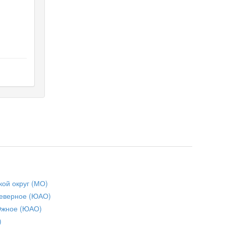
кой округ (МО)
еверное (ЮАО)
Южное (ЮАО)
)