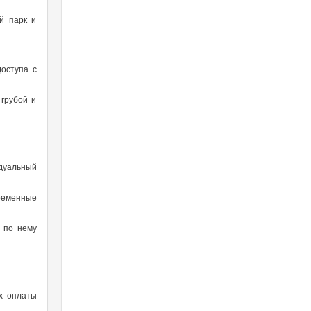
й парк и
доступа с
грубой и
идуальный
ременные
 по нему
х оплаты