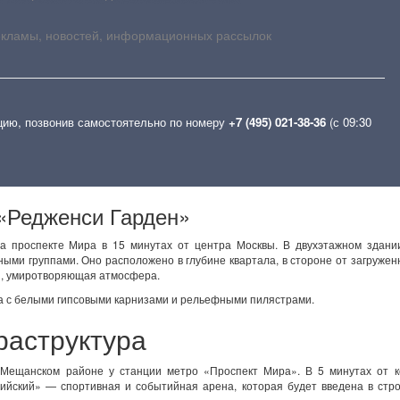
екламы, новостей, информационных рассылок
цию, позвонив самостоятельно по номеру
+7 (495) 021-38-36
(с 09:30
«Редженси Гарден»
 проспекте Мира в 15 минутах от центра Москвы. В двухэтажном здании
ыми группами. Оно расположено в глубине квартала, в стороне от загружен
ая, умиротворяющая атмосфера.
ка с белыми гипсовыми карнизами и рельефными пилястрами.
раструктура
Мещанском районе у станции метро «Проспект Мира». В 5 минутах от к
йский» — спортивная и событийная арена, которая будет введена в стро