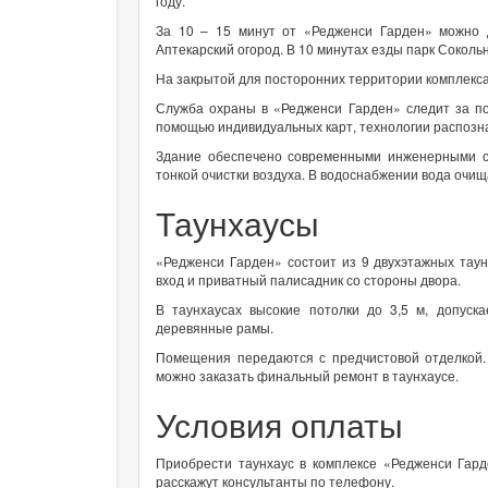
году.
За 10 – 15 минут от «Редженси Гарден» можно д
Аптекарский огород. В 10 минутах езды парк Сокол
На закрытой для посторонних территории комплекса
Служба охраны в «Редженси Гарден» следит за по
помощью индивидуальных карт, технологии распозн
Здание обеспечено современными инженерными с
тонкой очистки воздуха. В водоснабжении вода очищ
Таунхаусы
«Редженси Гарден» состоит из 9 двухэтажных тау
вход и приватный палисадник со стороны двора.
В таунхаусах высокие потолки до 3,5 м, допуск
деревянные рамы.
Помещения передаются с предчистовой отделкой. 
можно заказать финальный ремонт в таунхаусе.
Условия оплаты
Приобрести таунхаус в комплексе «Редженси Гар
расскажут консультанты по телефону.