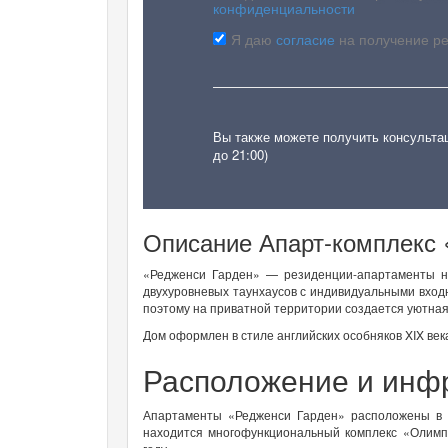
конфиденциальности
Я даю
согласие
на получение р
Вы также можете получить консульта
до 21:00)
Описание Апарт-комплекс 
«Редженси Гарден» — резиденции-апартаменты на
двухуровневых таунхаусов с индивидуальными входн
поэтому на приватной территории создается уютн
Дом оформлен в стиле английских особняков XIX ве
Расположение и инф
Апартаменты «Редженси Гарден» расположены в 
находится многофункциональный комплекс «Олимпи